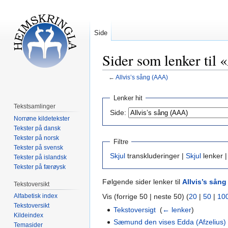
Side
Sider som lenker til
←
Allvis’s sång (AAA)
Hopp
Hopp
Lenker hit
til
til
Tekstsamlinger
Side:
navigering
søk
Norrøne kildetekster
Tekster på dansk
Tekster på norsk
Filtre
Tekster på svensk
Skjul
transkluderinger |
Skjul
lenker 
Tekster på islandsk
Tekster på færøysk
Følgende sider lenker til
Allvis’s sång
Tekstoversikt
Vis (forrige 50 | neste 50) (
20
|
50
|
10
Alfabetisk index
Tekstoversikt
Tekstoversigt
‎
(
← lenker
)
Kildeindex
Sæmund den vises Edda (Afzelius)
Temasider