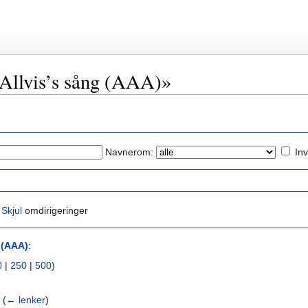
 «Allvis’s sång (AAA)»
Navnerom:
Inv
|
Skjul
omdirigeringer
 (AAA)
:
0
|
250
|
500
)
‎
(
← lenker
)