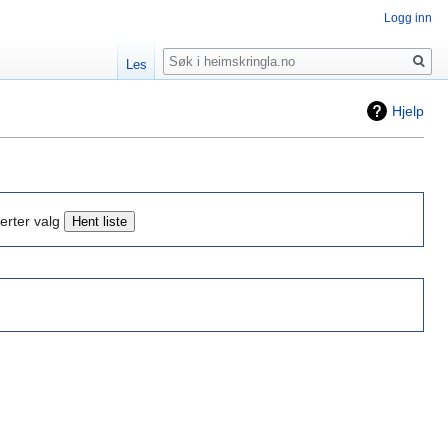
Logg inn
Søk
Les
Hjelp
erter valg