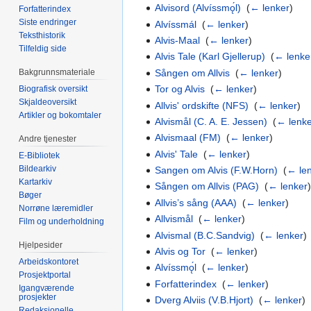
Alvisord (Alvíssmǫ́l)
‎
(
← lenker
)
Forfatterindex
Siste endringer
Alvíssmál
‎
(
← lenker
)
Teksthistorik
Alvis-Maal
‎
(
← lenker
)
Tilfeldig side
Alvis Tale (Karl Gjellerup)
‎
(
← lenke
Sången om Allvis
‎
(
← lenker
)
Bakgrunnsmateriale
Tor og Alvis
‎
(
← lenker
)
Biografisk oversikt
Skjaldeoversikt
Allvis' ordskifte (NFS)
‎
(
← lenker
)
Artikler og bokomtaler
Alvismål (C. A. E. Jessen)
‎
(
← lenk
Alvismaal (FM)
‎
(
← lenker
)
Andre tjenester
Alvis' Tale
‎
(
← lenker
)
E-Bibliotek
Bildearkiv
Sangen om Alvis (F.W.Horn)
‎
(
← le
Kartarkiv
Sången om Allvis (PAG)
‎
(
← lenker
Bøger
Allvis’s sång (AAA)
‎
(
← lenker
)
Norrøne læremidler
Allvismål
‎
(
← lenker
)
Film og underholdning
Alvismal (B.C.Sandvig)
‎
(
← lenker
)
Hjelpesider
Alvis og Tor
‎
(
← lenker
)
Arbeidskontoret
Alvíssmǫ́l
‎
(
← lenker
)
Prosjektportal
Forfatterindex
‎
(
← lenker
)
Igangværende
prosjekter
Dverg Alviis (V.B.Hjort)
‎
(
← lenker
)
Redaksjonelle