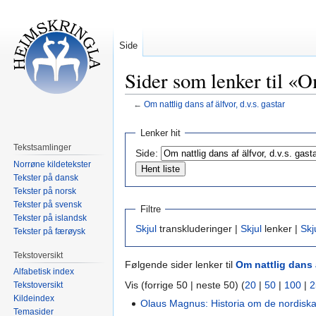
Side
Sider som lenker til «Om
←
Om nattlig dans af älfvor, d.v.s. gastar
Hopp
Hopp
Lenker hit
til
til
Tekstsamlinger
Side:
navigering
søk
Norrøne kildetekster
Tekster på dansk
Tekster på norsk
Tekster på svensk
Filtre
Tekster på islandsk
Skjul
transkluderinger |
Skjul
lenker |
Skj
Tekster på færøysk
Tekstoversikt
Følgende sider lenker til
Om nattlig dans a
Alfabetisk index
Vis (forrige 50 | neste 50) (
20
|
50
|
100
|
2
Tekstoversikt
Kildeindex
Olaus Magnus: Historia om de nordiska
Temasider