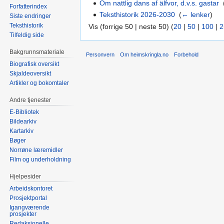
Om nattlig dans af älfvor, d.v.s. gastar
‎
Forfatterindex
Teksthistorik 2026-2030
‎
(
← lenker
)
Siste endringer
Teksthistorik
Vis (forrige 50 | neste 50) (
20
|
50
|
100
|
2
Tilfeldig side
Bakgrunnsmateriale
Personvern
Om heimskringla.no
Forbehold
Biografisk oversikt
Skjaldeoversikt
Artikler og bokomtaler
Andre tjenester
E-Bibliotek
Bildearkiv
Kartarkiv
Bøger
Norrøne læremidler
Film og underholdning
Hjelpesider
Arbeidskontoret
Prosjektportal
Igangværende
prosjekter
Redaksjonelle