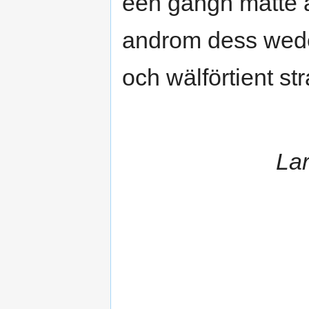
een gångh måtte a
androm dess weder
och wälförtient stra
La