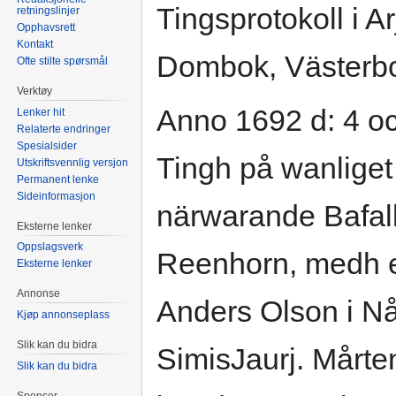
Tingsprotokoll i A
retningslinjer
Opphavsrett
Kontakt
Dombok, Västerbot
Ofte stilte spørsmål
Verktøy
Anno 1692 d: 4 oc
Lenker hit
Relaterte endringer
Spesialsider
Tingh på wanliget 
Utskriftsvennlig versjon
Permanent lenke
Sideinformasjon
närwarande Bafa
Eksterne lenker
Oppslagsverk
Reenhorn, medh e
Eksterne lenker
Annonse
Anders Olson i Nå
Kjøp annonseplass
Slik kan du bidra
SimisJaurj. Mårte
Slik kan du bidra
Sponsor