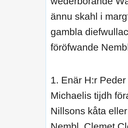
wederbörande Wär
ännu skahl i margf
gambla diefwullac
föröfwande Nembl. 
1. Enär H:r Peder
Michaelis tijdh för
Nillsons kåta elle
Nembl. Clemet Cl