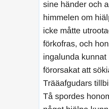
sine händer och a
himmelen om hiälp
icke måtte utroo
förkofras, och ho
ingalunda kunnat 
förorsakat att sök
Trääafgudars till
Tå spordes hono