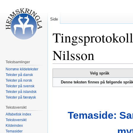
Side
Tingsprotokoll
Nilsson
Tekstsamlinger
Norrøne kildetekster
Hopp
Hopp
Velg språk
Tekster på dansk
til
til
Tekster på norsk
Denne teksten finnes på følgende språ
navigering
søk
Tekster på svensk
Tekster på islandsk
Tekster på færøysk
Tekstoversikt
Temaside: Sa
Alfabetisk index
Tekstoversikt
Kildeindex
my
Temasider