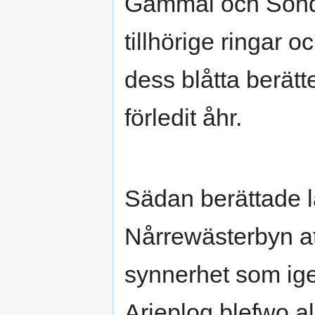
Gammal och Söndr
tillhörige ringar 
dess blåtta berätt
förledit åhr.
Sädan berättade 
Nårrewästerbyn att
synnerhet som ige
Arieplog blefwo al