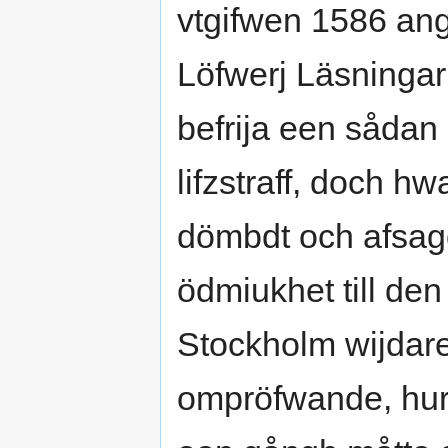
vtgifwen 1586 an
Löfwerj Läsningar
befrija een sådan
lifzstraff, doch h
dömbdt och afsagd
ödmiukhet till de
Stockholm wijdare
ompröfwande, hur