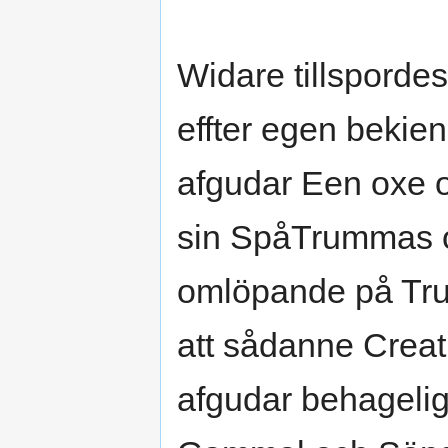
Widare tillsporde
effter egen bekien
afgudar Een oxe o
sin SpåTrummas o
omlöpande på Tru
att sådanne Crea
afgudar behageli