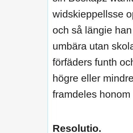
widskieppellsse o
och så längie han
umbära utan skola
förfäders funth 
högre eller mindre
framdeles honom 
Resolutio.