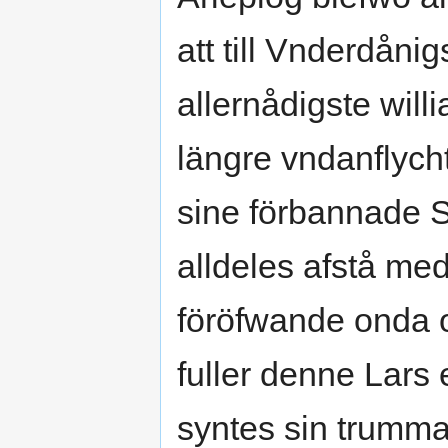
att till Vnderdånig
allernådigste will
längre vndanflycht
sine förbannade 
alldeles afstå me
föröfwande onda 
fuller denne Lars
syntes sin trumma g