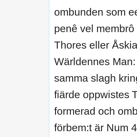
ombunden som een 
penê vel membrô g
Thores eller Åskia
Wärldennes Man: 
samma slagh kring
fiärde oppwistes 
formerad och om
förbem:t är Num 4 