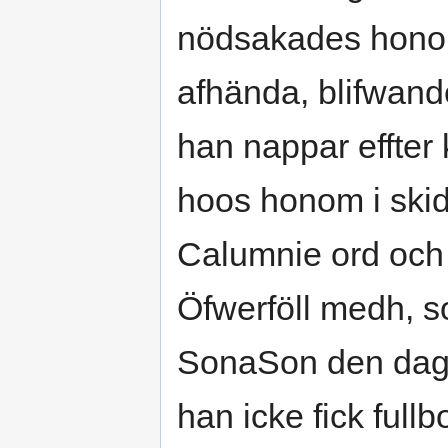
nödsakades hono
afhända, blifwande
han nappar effter 
hoos honom i ski
Calumnie ord och
Öfwerföll medh, s
SonaSon den dage
han icke fick full