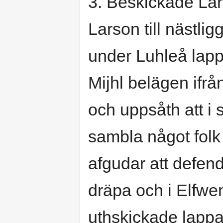
3. Beskickade Lars
Larson till nästl
under Luhleå lap
Mijhl belägen ifrå
och uppsåth att i
sambla något folk 
afgudar att defe
dräpa och i Elfwe
uthskickade lapp