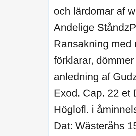
och lärdomar af 
Andelige StåndzP
Ransakning med 
förklarar, dömmer d
anledning af Gud
Exod. Cap. 22 et 
Höglofl. i åminne
Dat: Wästeråhs 1