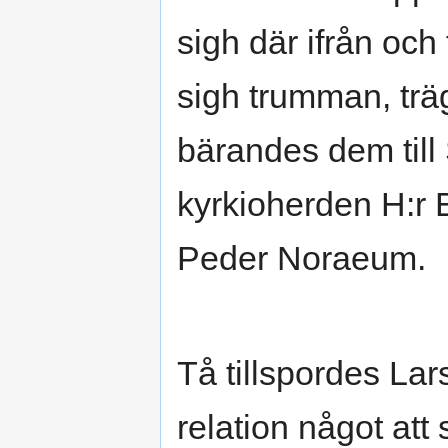
sigh där ifrån oc
sigh trumman, tr
bärandes dem till
kyrkioherden H:r
Peder Noraeum.
Tå tillspordes La
relation något at