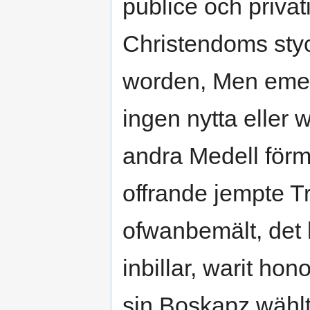
publice och privat
Christendoms sty
worden, Men emeda
ingen nytta eller 
andra Medell förme
offrande jempte 
ofwanbemält, det 
inbillar, warit ho
sin Boskapz wählt