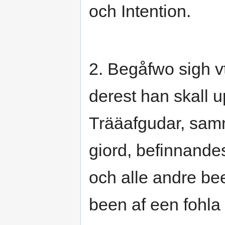
och Intention.
2. Begåfwo sigh vt
derest han skall u
Trääafgudar, sam
giord, befinnandes
och alle andre be
been af een fohla