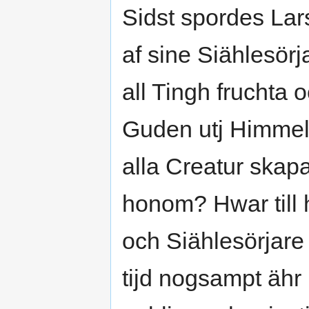
Sidst spordes Lar
af sine Siählesörj
all Tingh fruchta 
Guden utj Himmel
alla Creatur skap
honom? Hwar till 
och Siählesörjare t
tijd nogsampt ähr