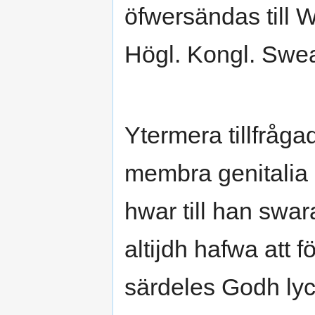
öfwersändas till 
Högl. Kongl. Swea
Ytermera tillfråg
membra genitalia 
hwar till han swa
altijdh hafwa att 
särdeles Godh ly