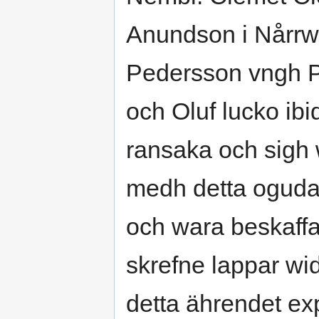
Anundson i Nårrwä
Pedersson vngh 
och Oluf lucko ibi
ransaka och sigh 
medh detta oguda
och wara beskaffa
skrefne lappar wi
detta ährendet ex