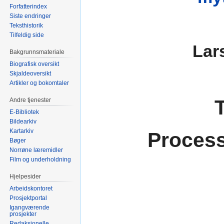
Forfatterindex
Siste endringer
Teksthistorik
Tilfeldig side
Lar
Bakgrunnsmateriale
Biografisk oversikt
Skjaldeoversikt
Artikler og bokomtaler
Andre tjenester
E-Bibliotek
Bildearkiv
Kartarkiv
Process
Bøger
Norrøne læremidler
Film og underholdning
Hjelpesider
Arbeidskontoret
Prosjektportal
Igangværende
prosjekter
Redaksjonelle