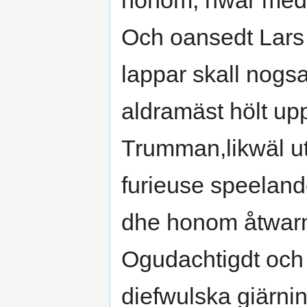
honom, hwar medh 
Och oansedt Lars
lappar skall nogs
aldramäst hölt up
Trumman,likwäl ut
furieuse speeland
dhe honom åtwar
Ogudachtigdt och
diefwulska giärning