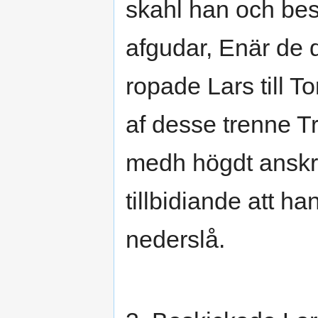
skahl han och bes
afgudar, Enär de 
ropade Lars till T
af desse trenne Tr
medh högdt anskri
tillbidiande att 
nederslå.