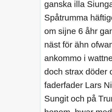
ganska illa Siung
Spåtrumma häftig
om sijne 6 åhr g
näst för ähn ofwans
ankommo i wattne
doch strax döder 
faderfader Lars Ni
Sungit och på Trum