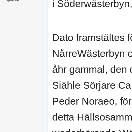
i Söderwästerbyn
Dato framstältes f
NårreWästerbyn o
åhr gammal, den 
Siähle Sörjare Ca
Peder Noraeo, för
detta Hällsosamme