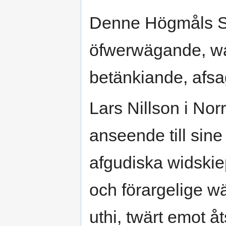
Denne Högmåls Sa
öfwerwägande, wa
betänkiande, afsa
Lars Nillson i No
anseende till sine
afgudiska widski
och förargelige w
uthi, twärt emot 