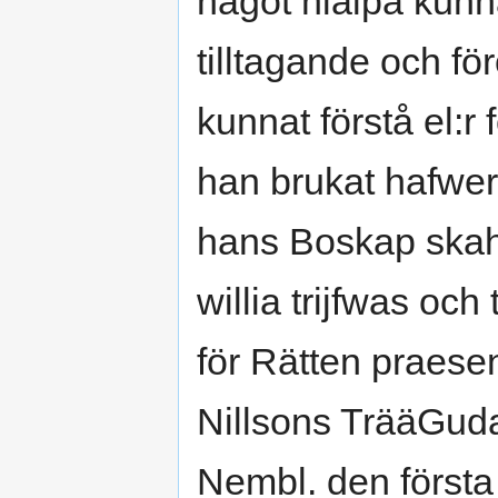
något hiälpa kunna
tilltagande och fö
kunnat förstå el:r
han brukat hafwer
hans Boskap skah
willia trijfwas oc
för Rätten praese
Nillsons TrääGudar
Nembl. den första 