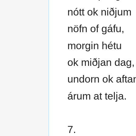
nótt ok niðjum
nöfn of gáfu,
morgin hétu
ok miðjan dag,
undorn ok afta
árum at telja.
7.