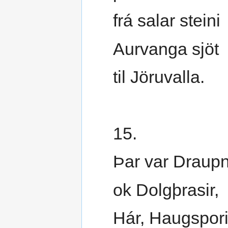
frá salar steini
Aurvanga sjöt
til Jöruvalla.
15.
Þar var Draupn
ok Dolgþrasir,
Hár, Haugspori