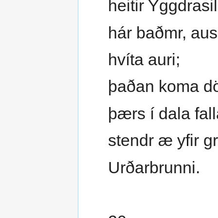
heitir Yggdrasil
hár baðmr, aus
hvíta auri;
þaðan koma dö
þærs í dala fall
stendr æ yfir 
Urðarbrunni.