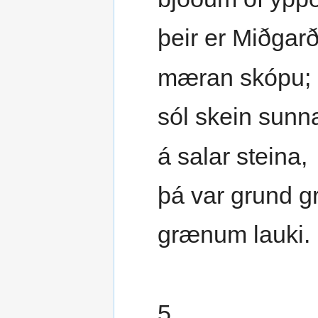
þeir er Miðgar
mæran skópu;
sól skein sunn
á salar steina,
þá var grund g
grænum lauki.
5.