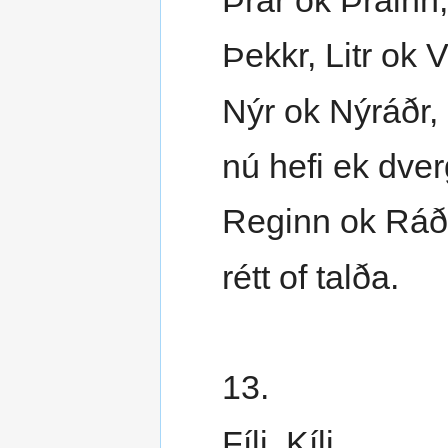
Þekkr, Litr ok Vi
Nýr ok Nýráðr,
nú hefi ek dver
Reginn ok Ráðs
rétt of talða.
13.
Fíli, Kíli,