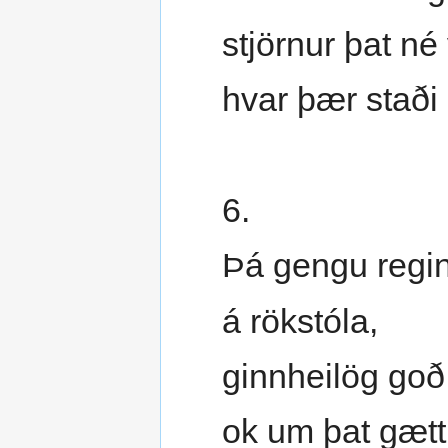
stjörnur þat né
hvar þær staði 
6.
Þá gengu regin
á rökstóla,
ginnheilög goð
ok um þat gætt