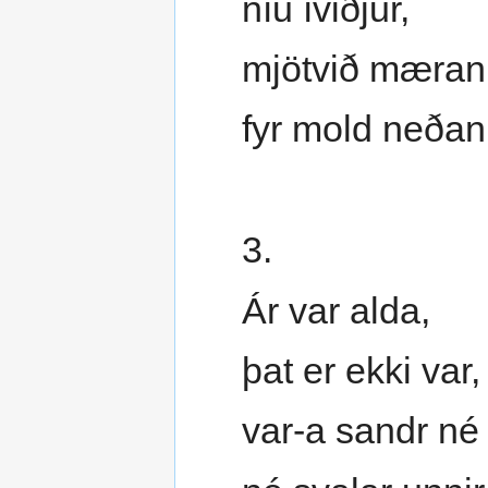
níu íviðjur,
mjötvið mæran
fyr mold neðan
3.
Ár var alda,
þat er ekki var,
var-a sandr né