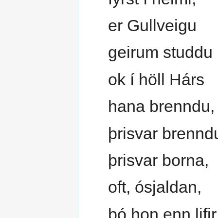
er Gullveigu
geirum studdu
ok í höll Hárs
hana brenndu,
þrisvar brennd
þrisvar borna,
oft, ósjaldan,
þó hon enn lifir