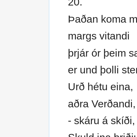
20.
Þaðan koma m
margs vitandi
þrjár ór þeim s
er und þolli ste
Urð hétu eina,
aðra Verðandi,
- skáru á skíði, 