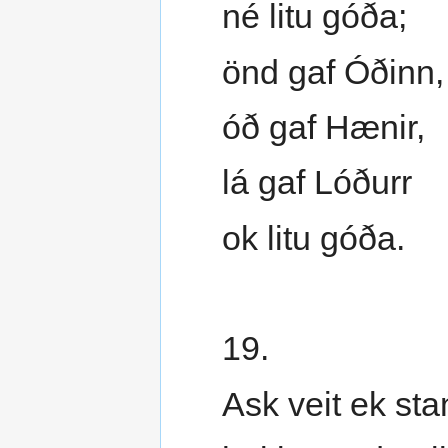
né litu góða;
önd gaf Óðinn,
óð gaf Hænir,
lá gaf Lóðurr
ok litu góða.
19.
Ask veit ek sta