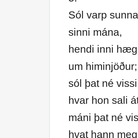
Sól varp sunna
sinni mána,
hendi inni hæg
um himinjöður;
sól þat né vissi
hvar hon sali át
máni þat né vis
hvat hann megin