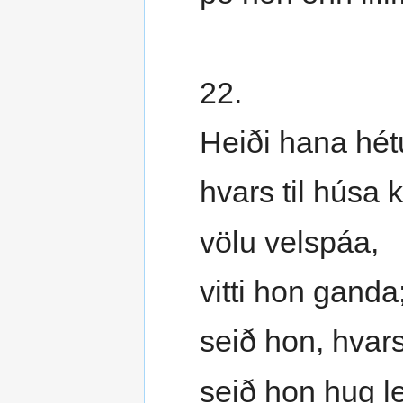
22.
Heiði hana hét
hvars til húsa 
völu velspáa,
vitti hon ganda
seið hon, hvar
seið hon hug le