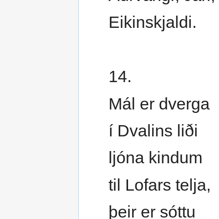
Eikinskjaldi.
14.
Mál er dverga
í Dvalins liði
ljóna kindum
til Lofars telja,
þeir er sóttu