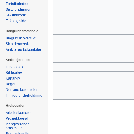
Forfatterindex
Siste endringer
Teksthistorik
Tilfeldig side
Bakgrunnsmateriale
Biografisk oversikt
Skjaldeoversikt
Artikler og bokomtaler
Andre tjenester
E-Bibliotek
Bildearkiv
Kartarkiv
Bøger
Norrøne læremidler
Film og underholdning
Hjelpesider
Arbeidskontoret
Prosjektportal
Igangværende
prosjekter
Redaksjonelle