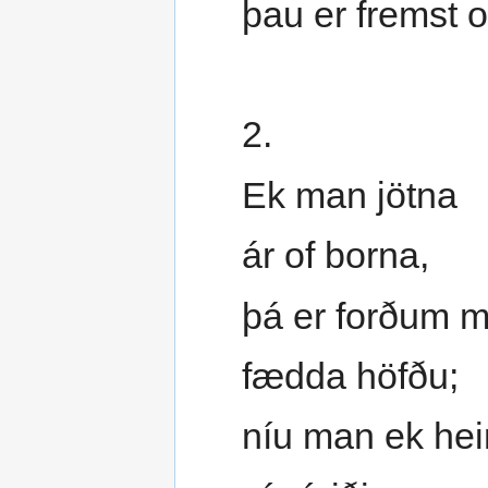
þau er fremst 
2.
Ek man jötna
ár of borna,
þá er forðum m
fædda höfðu;
níu man ek he