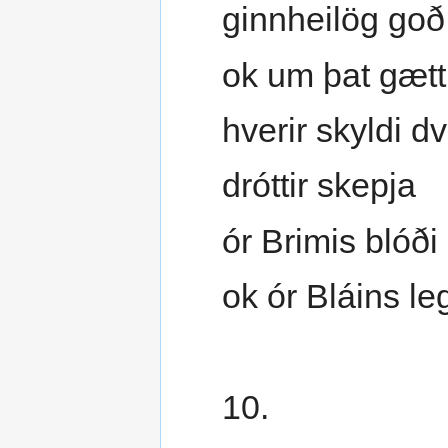
ginnheilög goð
ok um þat gætt
hverir skyldi d
dróttir skepja
ór Brimis blóði
ok ór Bláins le
10.