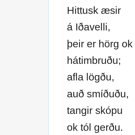
Hittusk æsir
á Iðavelli,
þeir er hörg ok
hátimbruðu;
afla lögðu,
auð smíðuðu,
tangir skópu
ok tól gerðu.