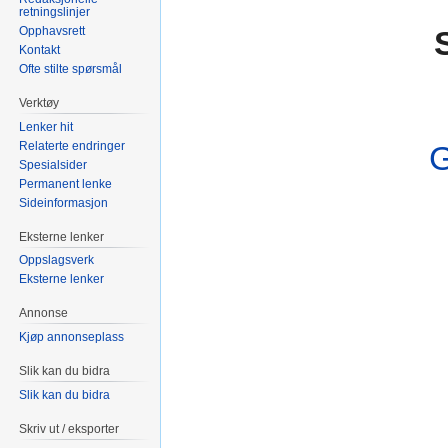
retningslinjer
Opphavsrett
Kontakt
Ofte stilte spørsmål
Verktøy
Lenker hit
Relaterte endringer
Spesialsider
Permanent lenke
Sideinformasjon
Eksterne lenker
Oppslagsverk
Eksterne lenker
Annonse
Kjøp annonseplass
Slik kan du bidra
Slik kan du bidra
Skriv ut / eksporter