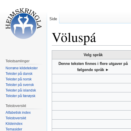
Side
Völuspá
Hopp
Hopp
Velg språk
til
til
Tekstsamlinger
Denne teksten finnes i flere utgaver på
navigering
søk
Norrøne kildetekster
følgende språk ►
Tekster på dansk
Tekster på norsk
Tekster på svensk
Tekster på islandsk
Tekster på færøysk
Tekstoversikt
Alfabetisk index
Tekstoversikt
Kildeindex
Temasider