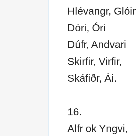
Hlévangr, Glói
Dóri, Óri
Dúfr, Andvari
Skirfir, Virfir,
Skáfiðr, Ái.
16.
Alfr ok Yngvi,