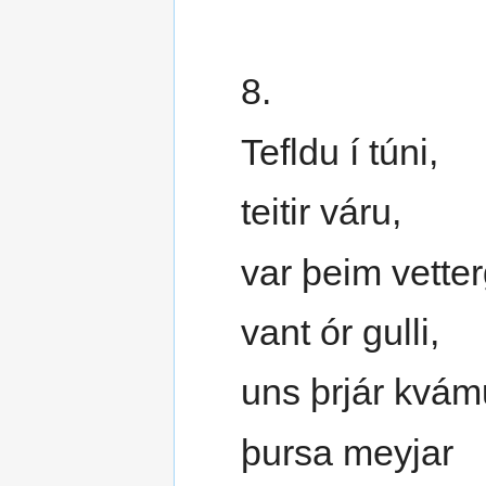
8.
Tefldu í túni,
teitir váru,
var þeim vetter
vant ór gulli,
uns þrjár kvám
þursa meyjar