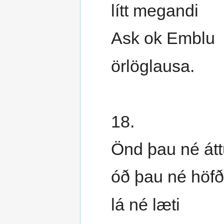
lítt megandi
Ask ok Emblu
örlöglausa.
18.
Önd þau né átt
óð þau né höfð
lá né læti