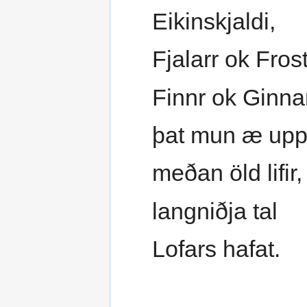
Eikinskjaldi,
Fjalarr ok Frost
Finnr ok Ginnar
þat mun æ upp
meðan öld lifir,
langniðja tal
Lofars hafat.