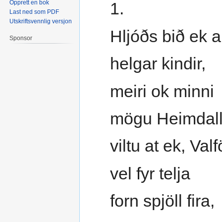
Opprett en bok
1.
Last ned som PDF
Utskriftsvennlig versjon
Hljóðs bið ek a
Sponsor
helgar kindir,
meiri ok minni
mögu Heimdall
viltu at ek, Valf
vel fyr telja
forn spjöll fira,