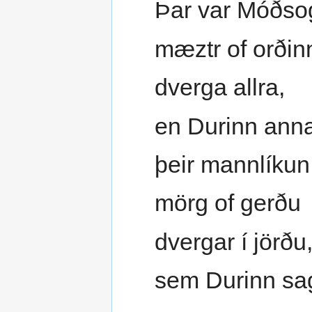
Þar var Móðso
mæztr of orðin
dverga allra,
en Durinn anna
þeir mannlíkun
mörg of gerðu
dvergar í jörðu
sem Durinn sag