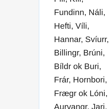
Fundinn, Náli,
Hefti, Víli,
Hannar, Svíurr,
Billingr, Brúni,
Bíldr ok Buri,
Frár, Hornbori,
Frægr ok Lóni,
Aurvangr, Jari,