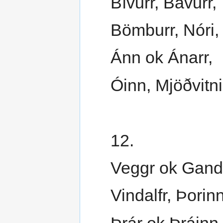
Bívurr, Bávurr,
Bömburr, Nóri,
Ánn ok Ánarr,
Óinn, Mjöðvitni
12.
Veggr ok Ganda
Vindalfr, Þorinn
Þrár ok Þráinn,