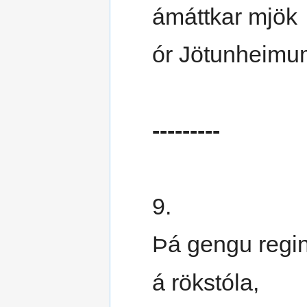
ámáttkar mjök
ór Jötunheimu
---------
9.
Þá gengu regin
á rökstóla,