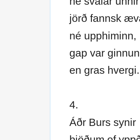
né svalar unnir
jörð fannsk æv
né upphiminn,
gap var ginnu
en gras hvergi.
4.
Áðr Burs synir
bjöðum of ypp