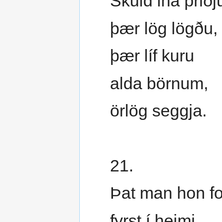
Skuld ina þriðj
þær lög lögðu,
þær líf kuru
alda börnum,
örlög seggja.
21.
Þat man hon fo
fyrst í heimi,