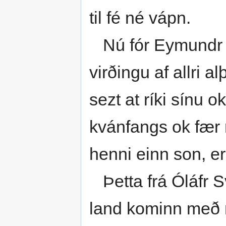
til fé né vápn.
Nú fór Eymundr ó
virðingu af allri a
sezt at ríki sínu o
kvánfangs ok fær 
henni einn son, er
Þetta frá Óláfr S
land kominn með m