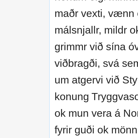
maðr vexti, vænn ok
málsnjallr, mildr o
grimmr við sína óvi
viðbragði, svá sem
um atgervi við Sty
konung Tryggvason
ok mun vera á No
fyrir guði ok mön