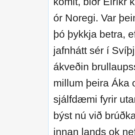
komit, biðr Eiríkr
ór Noregi. Var þei
þó þykkja betra, e
jafnhátt sér í Svíþ
ákveðin brullaupss
millum þeira Áka 
sjálfdæmi fyrir ut
býst nú við brúðka
innan lands ok nef