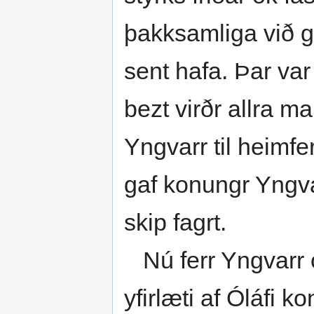
þakksamliga við 
sent hafa. Þar var
bezt virðr allra m
Yngvarr til heim
gaf konungr Yngva
skip fagrt.
Nú ferr Yngvarr 
yfirlæti af Óláfi 