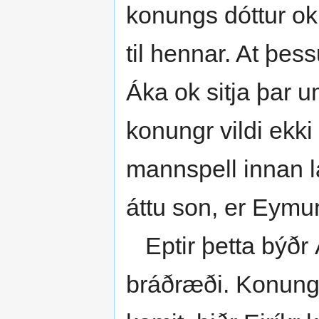
konungs dóttur ok
til hennar. At þes
Áka ok sitja þar u
konungr vildi ekki
mannspell innan 
áttu son, er Eymu
Eptir þetta býðr Á
bráðræði. Konungr 