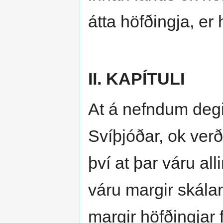
átta höfðingja, er
II. KAPÍTULI
At á nefndum degi 
Svíþjóðar, ok verð
því at þar váru all
váru margir skálar 
margir höfðingjar 