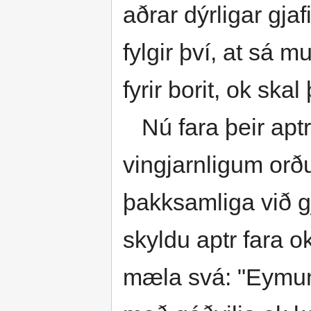
aðrar dýrligar gja
fylgir því, at sá m
fyrir borit, ok skal
Nú fara þeir apt
vingjarnligum or
þakksamliga við g
skyldu aptr fara ok
mæla svá: "Eymundr