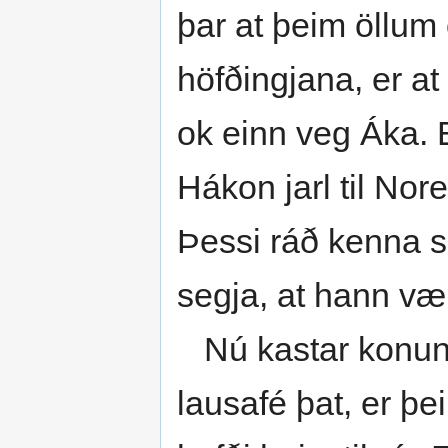
þar at þeim öllum
höfðingjana, er at
ok einn veg Áka. E
Hákon jarl til Nor
Þessi ráð kenna s
segja, at hann væri
Nú kastar konungr 
lausafé þat, er þe