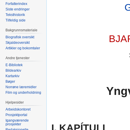
Forfatterindex
Siste endringer
Teksthistorik
Tilfeldig side
Bakgrunnsmateriale
BJA
Biografisk oversikt
Skjaldeoversikt
Artikler og bokomtaler
Andre tjenester
E-Bibliotek
Bildearkiv
Kartarkiv
Bøger
Yngv
Norrøne læremidler
Film og underholdning
Hjelpesider
Arbeidskontoret
Prosjektportal
Igangværende
prosjekter
I. KAPÍTULI
Redaksjonelle