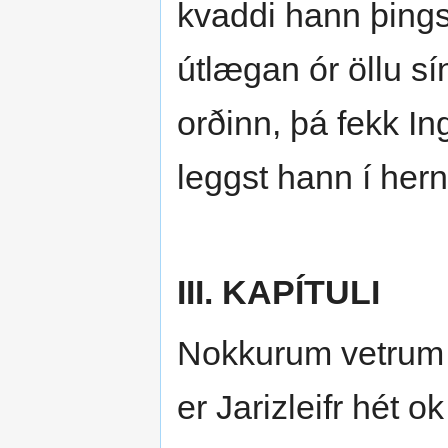
kvaddi hann þing
útlægan ór öllu sí
orðinn, þá fekk In
leggst hann í hern
III. KAPÍTULI
Nokkurum vetrum s
er Jarizleifr hét o