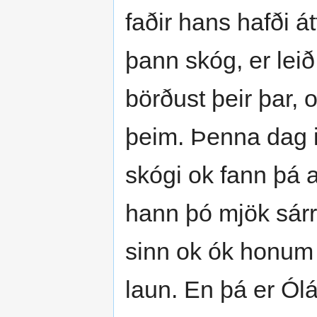
faðir hans hafði á
þann skóg, er lei
börðust þeir þar, 
þeim. Þenna dag i
skógi ok fann þá 
hann þó mjök sárr
sinn ok ók honum
laun. En þá er Ólá