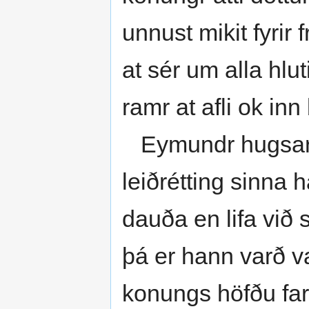
unnust mikit fyrir 
at sér um alla hlu
ramr at afli ok inn 
Eymundr hugsar nú
leiðrétting sinna 
dauða en lifa við
þá er hann varð var
konungs höfðu farit