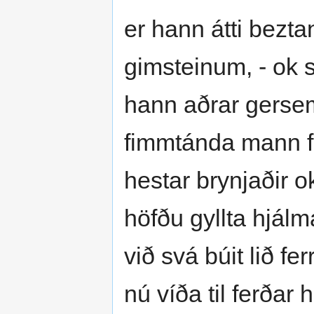
er hann átti beztan
gimsteinum, - ok s
hann aðrar gerse
fimmtánda mann frá
hestar brynjaðir ok
höfðu gyllta hjálma
við svá búit lið fe
nú víða til ferðar