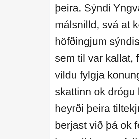
þeira. Sýndi Yngva
málsnilld, svá a
höfðingjum sýndist
sem til var kallat, 
vildu fylgja konun
skattinn ok drógu
heyrði þeira tilt
berjast við þá ok 