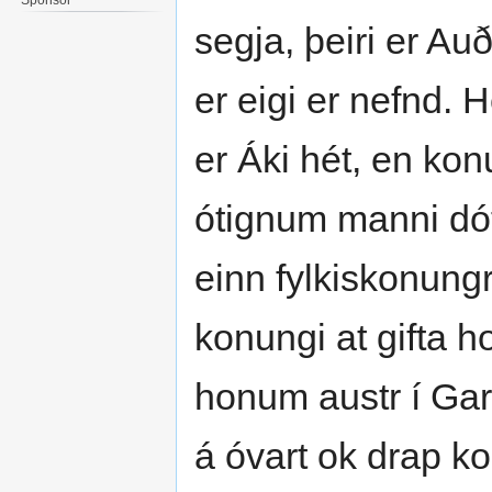
segja, þeiri er Auð
er eigi er nefnd. 
er Áki hét, en konu
ótignum manni dótt
einn fylkiskonungr
konungi at gifta 
honum austr í Gar
á óvart ok drap ko