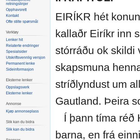
retningslinjer
Opphavsrett
EIRÍKR hét konung
Kontakt
Ofte stilte spørsmål
kallaðr Eiríkr inn 
Verktøy
Lenker hit
Relaterte endringer
stórráðu ok skild
Spesialsider
Utskriftsvennlig versjon
Permanent lenke
skapsmuna hennar
Sideinformasjon
Eksterne lenker
stríðlyndust um al
Oppslagsverk
Eksterne lenker
Gautland. Þeira so
Annonse
Kjøp annonseplass
Í þann tíma réð Há
Slik kan du bidra
Slik kan du bidra
barna, en frá ein
Sponsor