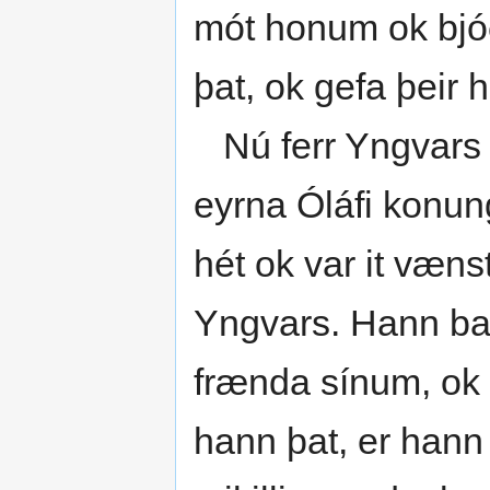
mót honum ok bjóð
þat, ok gefa þeir 
Nú ferr Yngvars f
eyrna Óláfi konun
hét ok var it vænst
Yngvars. Hann bað
frænda sínum, o
hann þat, er hann