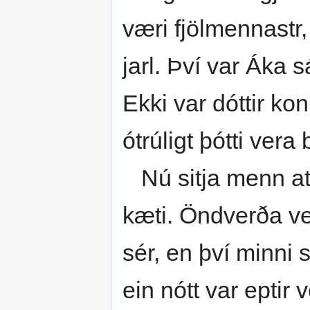
væri fjölmennastr
jarl. Því var Áka s
Ekki var dóttir ko
ótrúligt þótti ver
Nú sitja menn at 
kæti. Öndverða vei
sér, en því minni s
ein nótt var eptir