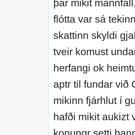
þar mikit mannfall,
flótta var sá tekinn
skattinn skyldi gj
tveir komust undan
herfangi ok heimtu 
aptr til fundar v
mikinn fjárhlut í g
hafði mikit aukizt 
konungr setti hann