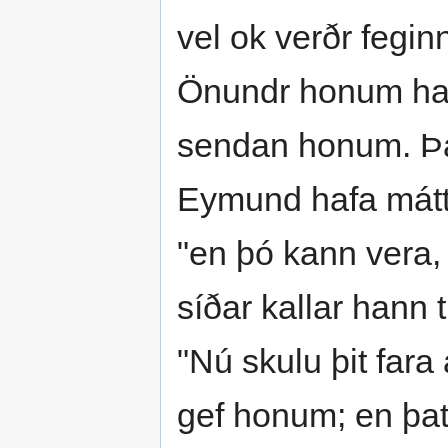
vel ok verðr fegin
Önundr honum ha
sendan honum. Þá
Eymund hafa mátt 
"en þó kann vera,
síðar kallar hann 
"Nú skulu þit fara
gef honum; en þat 