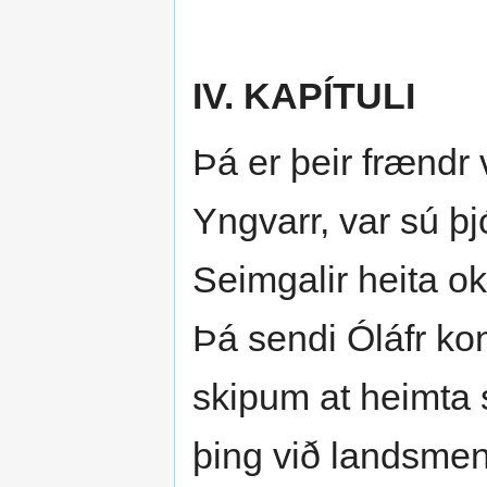
IV. KAPÍTULI
Þá er þeir frændr
Yngvarr, var sú þj
Seimgalir heita ok
Þá sendi Óláfr k
skipum at heimta s
þing við landsmen