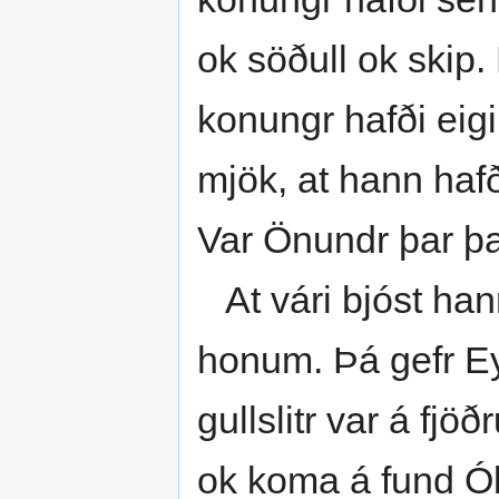
ok söðull ok skip.
konungr hafði eig
mjök, at hann hafði
Var Önundr þar þa
At vári bjóst han
honum. Þá gefr E
gullslitr var á fjö
ok koma á fund Ó