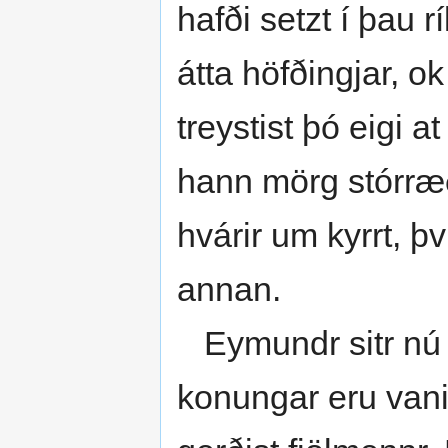
hafði setzt í þau rí
átta höfðingjar, o
treystist þó eigi a
hann mörg stórræð
hvárir um kyrrt, því
annan.
Eymundr sitr nú í 
konungar eru vanir,