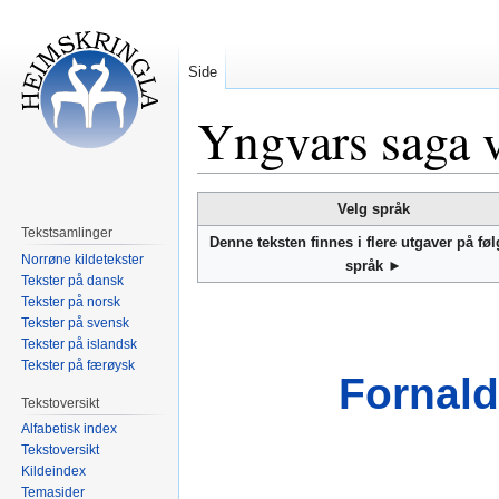
Side
Yngvars saga v
Hopp
Hopp
Velg språk
til
til
Tekstsamlinger
Denne teksten finnes i flere utgaver på fø
navigering
søk
Norrøne kildetekster
språk ►
Tekster på dansk
Tekster på norsk
Tekster på svensk
Tekster på islandsk
Tekster på færøysk
Fornald
Tekstoversikt
Alfabetisk index
Tekstoversikt
Kildeindex
Temasider