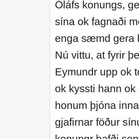
Óláfs konungs, ge
sína ok fagnaði mé
enga sæmd gera ha
Nú vittu, at fyrir þ
Eymundr upp ok tó
ok kyssti hann ok 
honum þjóna innan
gjafirnar föður sí
konungr hafði sent 