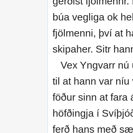
gerðist fjölmennr.
búa vegliga ok he
fjölmenni, því at
skipaher. Sitr han
Vex Yngvarr nú u
til at hann var ní
föður sinn at far
höfðingja í Svíþjó
ferð hans með sæm