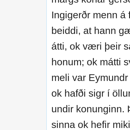
Ingigerðr menn á 
beiddi, at hann g
átti, ok væri þeir 
honum; ok mátti svá
meli var Eymundr 
ok hafði sigr í öll
undir konunginn. Þ
sinna ok hefir mikit