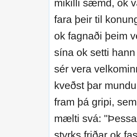
mikilli sæmd, ok v
fara þeir til konu
ok fagnaði þeim ve
sína ok setti han
sér vera velkominn
kveðst þar mundu 
fram þá gripi, sem 
mælti svá: "Þessar 
styrks friðar ok fa