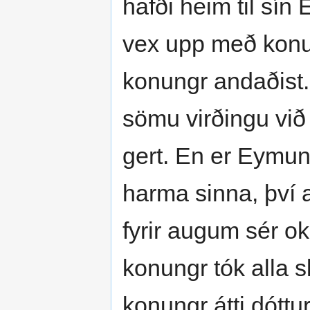
hafði heim til s
vex upp með konungi
konungr andaðist. S
sömu virðingu við
gert. En er Eymun
harma sinna, því 
fyrir augum sér ok 
konungr tók alla s
konungr átti dóttu