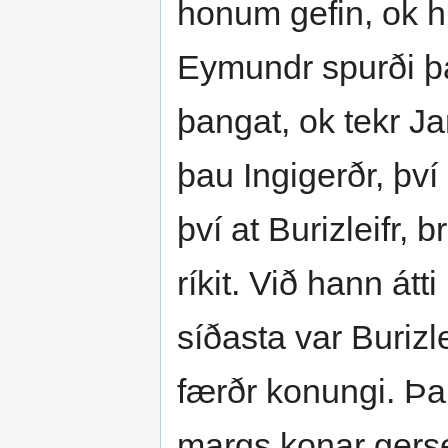
honum gefin, ok h
Eymundr spurði þa
þangat, ok tekr Ja
þau Ingigerðr, því 
því at Burizleifr, 
ríkit. Við hann át
síðasta var Burizl
færðr konungi. Þar 
margs konar gers