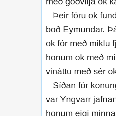
með góðvilja ok ka
Þeir fóru ok fun
boð Eymundar. Þá 
ok fór með miklu 
honum ok með mikil
vináttu með sér ok
Síðan fór konun
var Yngvarr jafna
honum eigi minna 