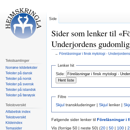
Side
Sider som lenker til «Fö
Underjordens gudomlig
←
Föreläsningar i finsk mytologi - Underjorden
Tekstsamlinger
Hopp
Hopp
Lenker hit
Norrøne kildetekster
til
til
Tekster på dansk
Side:
navigering
søk
Tekster på norsk
Tekster på svensk
Tekster på islandsk
Tekster på færøysk
Filtre
Skjul
transkluderinger |
Skjul
lenker |
Skj
Tekstoversikt
Alfabetisk index
Tekstoversikt
Følgende sider lenker til
Föreläsningar i 
Kildeindex
Vis (forrige 50 | neste 50) (
20
|
50
|
100
|
2
Temasider