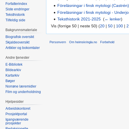
Forfatterindex
Föreläsningar i finsk mytologi (Castrén
Siste endringer
Föreläsningar i finsk mytologi - Under
Teksthistorik
Teksthistorik 2021-2025
‎
(
← lenker
)
Tilfeldig side
Vis (forrige 50 | neste 50) (
20
|
50
|
100
|
2
Bakgrunnsmateriale
Biografisk oversikt
Personvern
Om heimskringla.no
Forbehold
Skjaldeoversikt
Artikler og bokomtaler
Andre tjenester
E-Bibliotek
Bildearkiv
Kartarkiv
Bøger
Norrøne læremidler
Film og underholdning
Hjelpesider
Arbeidskontoret
Prosjektportal
Igangværende
prosjekter
Redaksjonelle