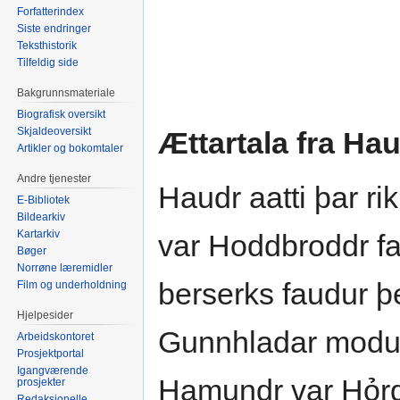
Forfatterindex
Siste endringer
Teksthistorik
Tilfeldig side
Bakgrunnsmateriale
Biografisk oversikt
Skjaldeoversikt
Ættartala fra Ha
Artikler og bokomtaler
Andre tjenester
Haudr aatti þar ri
E-Bibliotek
Bildearkiv
Kartarkiv
var Hoddbroddr f
Bøger
Norrøne læremidler
berserks faudur 
Film og underholdning
Hjelpesider
Gunnhladar modur 
Arbeidskontoret
Prosjektportal
Igangværende
Hamundr var Hỏrda
prosjekter
Redaksjonelle