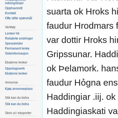
retningslinjer
Opphavsrett
suarta ok Hroks hi
Kontakt
Ofte stilte spørsmål
faudur Hrodmars 
Verktøy
Lenker hit
var dottir Hroks 
Relaterte endringer
Spesialsider
Permanent lenke
Gripssunar. Hadd
Sideinformasjon
Eksterne lenker
ok Þelamork. hans
Oppslagsverk
Eksterne lenker
faudur Hỏgna ens r
Annonse
Kjøp annonseplass
Haddingiar .iij. ok
Slik kan du bidra
Slik kan du bidra
Haddingiaskati va
Skriv ut / eksporter