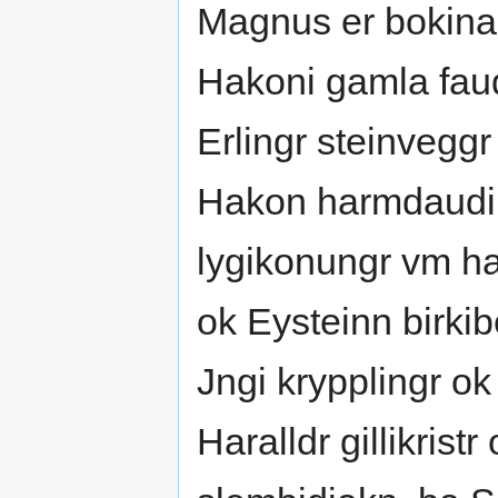
Magnus er bokina 
Hakoni gamla fau
Erlingr steinvegg
Hakon harmdaudi.
lygikonungr vm h
ok Eysteinn birkib
Jngi krypplingr o
Haralldr gillikrist