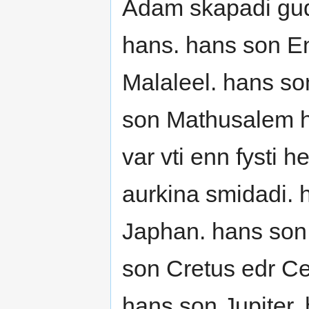
Adam skapadi gud 
hans. hans son E
Malaleel. hans so
son Mathusalem h
var vti enn fysti 
aurkina smidadi. 
Japhan. hans son
son Cretus edr Cel
hans son Jupiter.