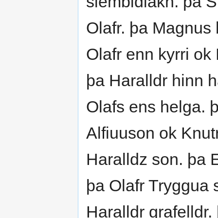
slembidiakn. þa Si
Olafr. þa Magnus 
Olafr enn kyrri ok
þa Haralldr hinn 
Olafs ens helga. 
Alfiuuson ok Knutr
Haralldz son. þa E
þa Olafr Tryggua s
Haralldr grafelldr