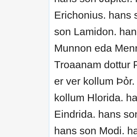
Erichonius. hans 
son Lamidon. han
Munnon eda Menno
Troaanam dottur P
er ver kollum Þỏr.
kollum Hlorida. ha
Eindrida. hans son
hans son Modi. ha