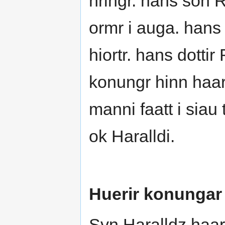
hringr. hans son 
ormr i auga. hans 
hiortr. hans dotti
konungr hinn haarf
manni faatt i sia
ok Haralldi.
Huerir konungar 
Svn Haralldz haarf