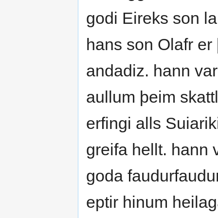
godi Eireks son l
hans son Olafr er 
andadiz. hann var
aullum þeim skattlo
erfingi alls Suiar
greifa hellt. han
goda faudurfaudur 
eptir hinum heilag