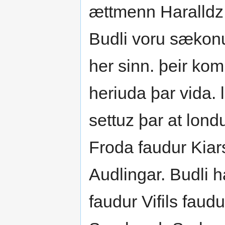
ættmenn Haralldz 
Budli voru sækon
her sinn. þeir kom
heriuda þar vida. 
settuz þar at lond
Froda faudur Kiars
Audlingar. Budli h
faudur Vifils faud