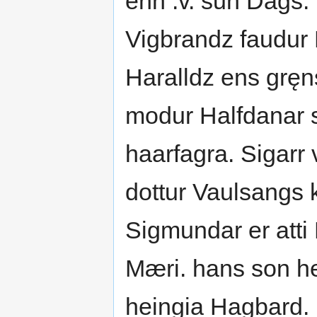
enn .v. sun Dags. 
Vigbrandz faudur 
Haralldz ens gręn
modur Halfdanar s
haarfagra. Sigarr v
dottur Vaulsangs k
Sigmundar er atti 
Mæri. hans son het
heingia Hagbard. þ