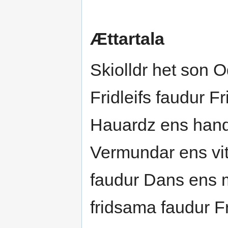
Ættartala
Skiolldr het son 
Fridleifs faudur Fr
Hauardz ens hand
Vermundar ens vitr
faudur Dans ens m
fridsama faudur F