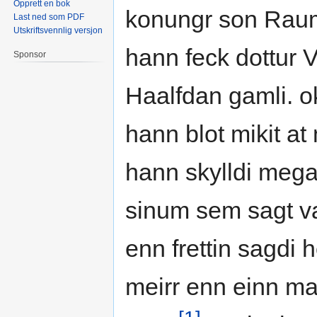
Opprett en bok
konungr son Rauma
Last ned som PDF
Utskriftsvennlig versjon
hann feck dottur V
Sponsor
Haalfdan gamli. o
hann blot mikit at 
hann skylldi mega 
sinum sem sagt var
enn frettin sagdi 
meirr enn einn ma