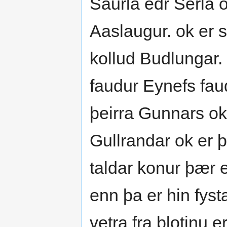
Saurla edr Serla 
Aaslaugur. ok er 
kollud Budlungar.
faudur Eynefs fau
þeirra Gunnars o
Gullrandar ok er þ
taldar konur þær e
enn þa er hin fysta
vetra fra blotinu e