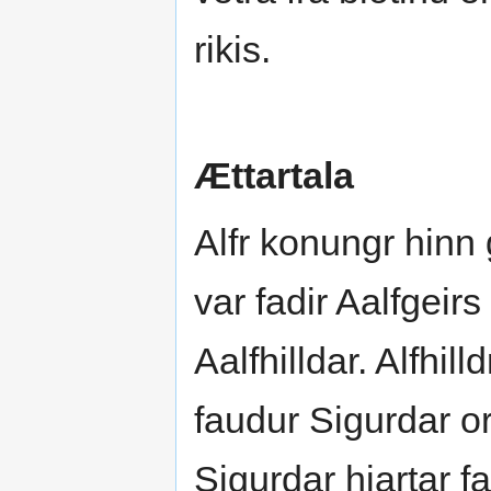
rikis.
Ættartala
Alfr konungr hinn
var fadir Aalfgeir
Aalfhilldar. Alfhi
faudur Sigurdar o
Sigurdar hiartar 