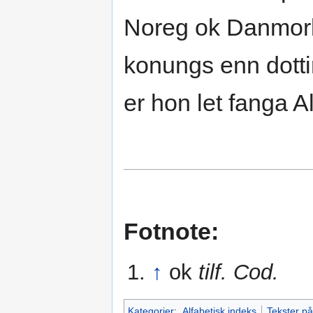
Noreg ok Danmork
konungs enn dott
er hon let fanga Al
Fotnote:
↑
ok
tilf. Cod.
Kategorier
:
Alfabetisk indeks
Tekster på