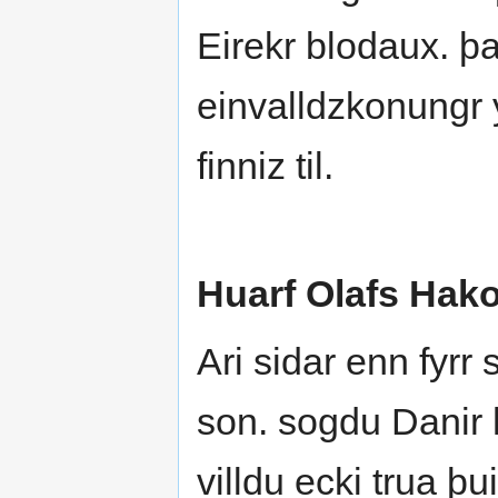
Eirekr blodaux. þa
einvalldzkonungr y
finniz til.
Huarf Olafs Hak
Ari sidar enn fyrr
son. sogdu Dani
villdu ecki trua þui