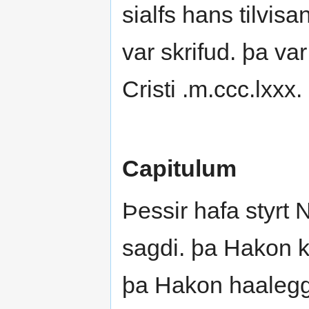
sialfs hans tilvis
var skrifud. þa var
Cristi .m.ccc.lxxx. 
Capitulum
Þessir hafa styrt
sagdi. þa Hakon 
þa Hakon haalegg