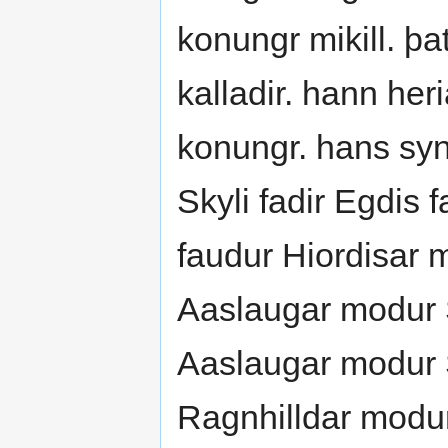
konungr mikill. þa
kalladir. hann her
konungr. hans syn
Skyli fadir Egdis 
faudur Hiordisar 
Aaslaugar modur 
Aaslaugar modur S
Ragnhilldar modur