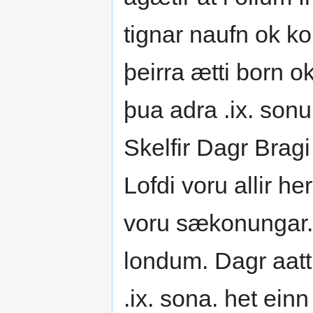
tignar naufn ok ko
þeirra ætti born ok
þua adra .ix. sonu.
Skelfir Dagr Bragi 
Lofdi voru allir h
voru sækonungar. 
londum. Dagr aatt
.ix. sona. het einn 