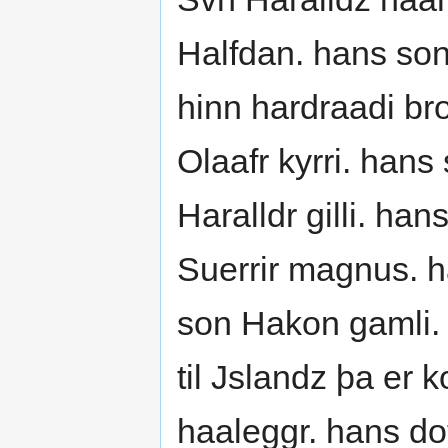
Halfdan. hans son
hinn hardraadi br
Olaafr kyrri. han
Haralldr gilli. ha
Suerrir magnus. 
son Hakon gamli.
til Jslandz þa er
haaleggr. hans do