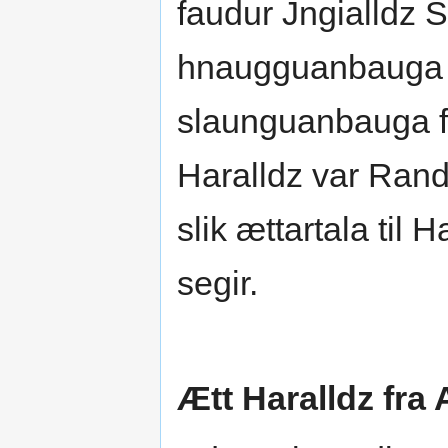
faudur Jngialldz 
hnaugguanbauga f
slaunguanbauga fa
Haralldz var Randu
slik ættartala til
segir.
Ætt Haralldz fra