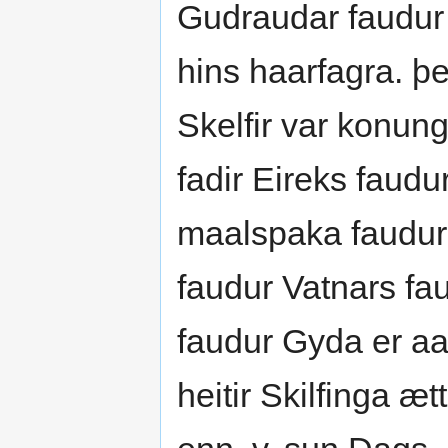
Gudraudar faudur 
hins haarfagra. þe
Skelfir var konung
fadir Eireks faudu
maalspaka faudur 
faudur Vatnars fa
faudur Gyda er aat
heitir Skilfinga æt