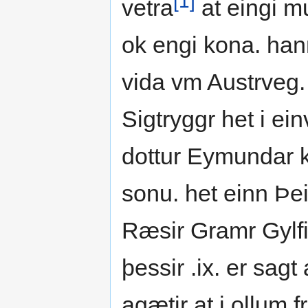
[1]
vetra
at eingi m
ok engi kona. hann
vida vm Austrveg.
Sigtryggr het i ein
dottur Eymundar k
sonu. het einn Þei
Ræsir Gramr Gylfi 
þessir .ix. er sagt
agætir at i ollum 