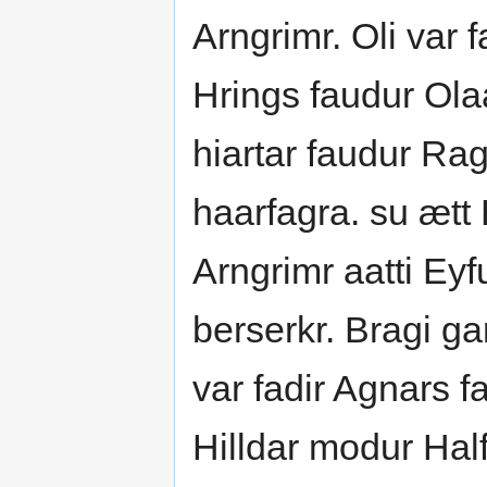
Arngrimr. Oli var 
Hrings faudur Ola
hiartar faudur Ra
haarfagra. su ætt 
Arngrimr aatti Eyf
berserkr. Bragi ga
var fadir Agnars f
Hilldar modur Hal