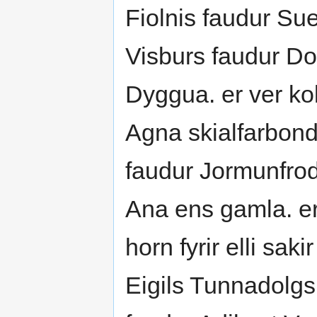
Fiolnis faudur Su
Visburs faudur D
Dyggua. er ver ko
Agna skialfarbond
faudur Jormunfrod
Ana ens gamla. er 
horn fyrir elli sak
Eigils Tunnadolgs