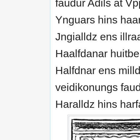
faudur Adils at V
Ynguars hins haa
Jngialldz ens illr
Haalfdanar huitbe
Halfdnar ens mill
veidikonungs faud
Haralldz hins harf