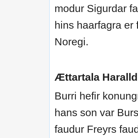
modur Sigurdar fa
hins haarfagra er 
Noregi.
Ættartala Haralld
Burri hefir konungr
hans son var Burs
faudur Freyrs fau