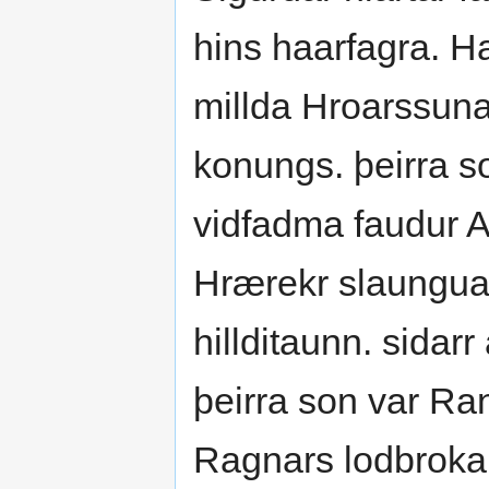
hins haarfagra. Ha
millda Hroarssuna
konungs. þeirra so
vidfadma faudur A
Hrærekr slaunguan
hillditaunn. sidar
þeirra son var Ran
Ragnars lodbrokar