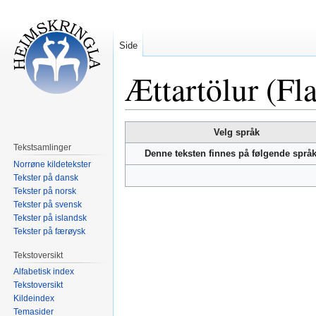
Side
Ættartölur (Fl
Hopp
Hopp
Velg språk
til
til
Tekstsamlinger
Denne teksten finnes på følgende språ
navigering
søk
Norrøne kildetekster
Tekster på dansk
Tekster på norsk
Tekster på svensk
Tekster på islandsk
Tekster på færøysk
Tekstoversikt
Alfabetisk index
Tekstoversikt
Kildeindex
Temasider