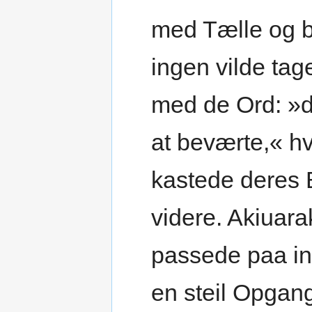
med Tælle og b
ingen vilde tage
med de Ord: »d
at beværte,« h
kastede deres 
videre. Akiuara
passede paa in
en steil Opgang