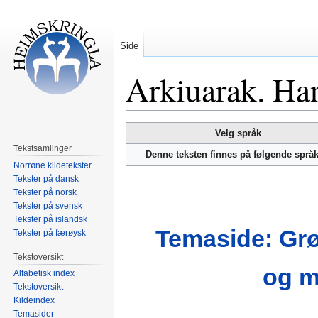
Side
Arkiuarak. Han
Hopp
Hopp
Velg språk
til
til
Tekstsamlinger
Denne teksten finnes på følgende språ
navigering
søk
Norrøne kildetekster
Tekster på dansk
Tekster på norsk
Tekster på svensk
Tekster på islandsk
Temaside: Grø
Tekster på færøysk
Tekstoversikt
og m
Alfabetisk index
Tekstoversikt
Kildeindex
Temasider