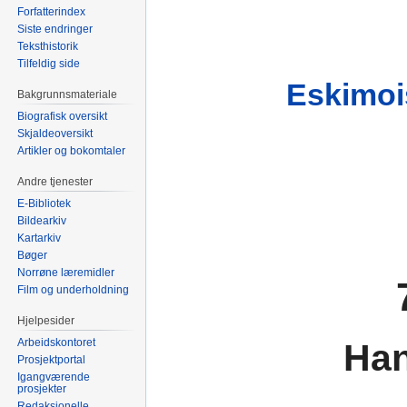
Forfatterindex
Siste endringer
Teksthistorik
Tilfeldig side
Eskimois
Bakgrunnsmateriale
Biografisk oversikt
Skjaldeoversikt
Artikler og bokomtaler
Andre tjenester
E-Bibliotek
Bildearkiv
Kartarkiv
Bøger
Norrøne læremidler
Film og underholdning
Hjelpesider
Arbeidskontoret
Han
Prosjektportal
Igangværende
prosjekter
Redaksjonelle