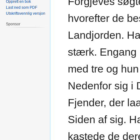
Forgjeves søgt
Opprett en bok
Last ned som PDF
Utskriftsvennlig versjon
hvorefter de be
Sponsor
Landjorden. Ha
stærk. Engang 
med tre og hun
Nedenfor sig i 
Fjender, der l
Siden af sig. H
kastede de der