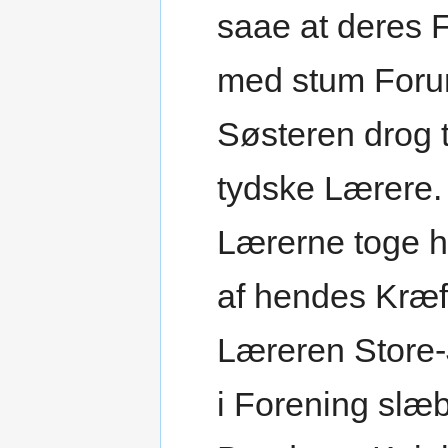
saae at deres 
med stum Forun
Søsteren drog t
tydske Lærere.
Lærerne toge h
af hendes Kræf
Læreren Store
i Forening slæ