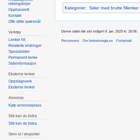
retningslinjer
Kategorier
:
Sider med brutte fillenker
Opphavsrett
Kontakt
Ofte stilte spørsmål
Denne siden ble sist redigert 6. jan. 2025 kl. 18:08.
Verktøy
Lenker hit
Personvern
Om heimskringla.no
Forbehold
Relaterte endringer
Spesialsider
Permanent lenke
Sideinformasjon
Eksterne lenker
Oppslagsverk
Eksterne lenker
Annonse
Kjøp annonseplass
Slik kan du bidra
Slik kan du bidra
Skriv ut / eksporter