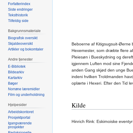
Forfatterindex
Siste endringer
Teksthistorik
Tilfeldig side
Bakgrunnsmateriale
Biografisk oversikt
Skjaldeoversikt
Beboerne af Kitigsugsuit-Øerne
Artikler og bokomtaler
Hexemester, som dræbte flere af 
Pleiesøn i Bueskydning og dereft
Andre tjenester
igjennem Luften mod sine Fjend
E-Bibliotek
anden Gang skjød den unge Bues
Bildearkiv
indeni hvilken Troldmanden havde
Kartarkiv
oplærte i Hexeri. Efter den Tid 
Bøger
Norrøne læremidler
Film og underholdning
Kilde
Hjelpesider
Arbeidskontoret
Prosjektportal
Hinrich Rink: Eskimoiske eventyr
Igangværende
prosjekter
Redaksjonelle