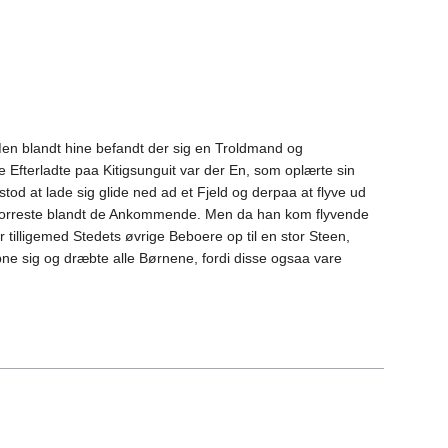
en blandt hine befandt der sig en Troldmand og
 Efterladte paa Kitigsunguit var der En, som oplærte sin
od at lade sig glide ned ad et Fjeld og derpaa at flyve ud
 forreste blandt de Ankommende. Men da han kom flyvende
lligemed Stedets øvrige Beboere op til en stor Steen,
bne sig og dræbte alle Børnene, fordi disse ogsaa vare