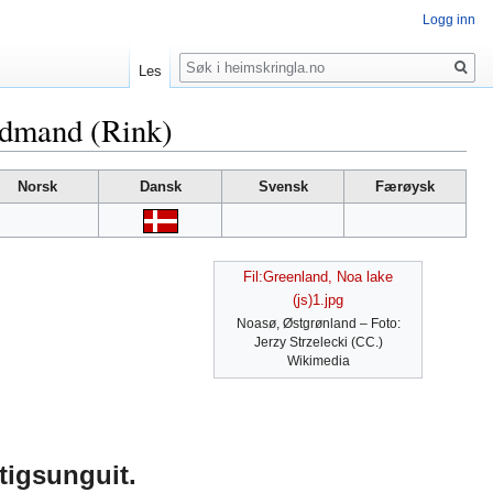
Logg inn
Søk
Les
oldmand (Rink)
Norsk
Dansk
Svensk
Færøysk
Fil:Greenland, Noa lake
(js)1.jpg
Noasø, Østgrønland – Foto:
Jerzy Strzelecki (CC.)
Wikimedia
tigsunguit.