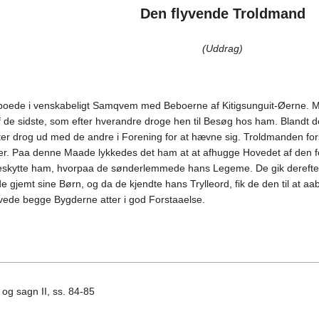
Den flyvende Troldmand
(Uddrag)
 boede i venskabeligt Samqvem med Beboerne af Kitigsunguit-Øerne. M
de sidste, som efter hverandre droge hen til Besøg hos ham. Blandt de
er drog ud med de andre i Forening for at hævne sig. Troldmanden forst
er. Paa denne Maade lykkedes det ham at at afhugge Hovedet af den
kytte ham, hvorpaa de sønderlemmede hans Legeme. De gik derefter ti
 gjemt sine Børn, og da de kjendte hans Trylleord, fik de den til at aa
levede begge Bygderne atter i god Forstaaelse.
 og sagn II, ss. 84-85