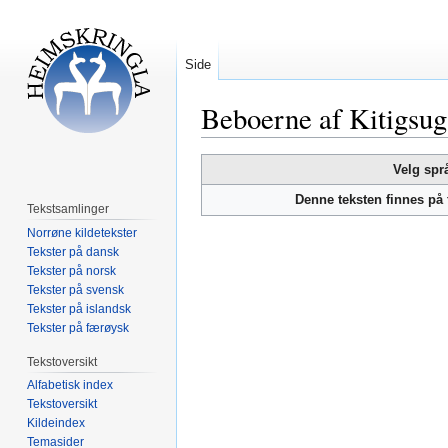
Side
Beboerne af Kitigsug
Hopp
Hopp
Velg spr
til
til
Denne teksten finnes på
navigering
søk
Tekstsamlinger
Norrøne kildetekster
Tekster på dansk
Tekster på norsk
Tekster på svensk
Tekster på islandsk
Tekster på færøysk
Tekstoversikt
Alfabetisk index
Tekstoversikt
Kildeindex
Temasider