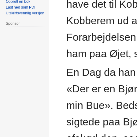
have det til K
Opprett en bok
Last ned som PDF
Utskriftsvennlig versjon
Kobberem ud af
Sponsor
Forarbejdelsen 
ham paa Øjet, s
En Dag da han 
«Der er en Bjø
min Bue». Bed
sigtede paa B