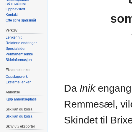
retningslinjer
Opphavsrett
som
Kontakt
Ofte stilte spørsmål
Verktøy
Lenker hit
Relaterte endringer
Spesialsider
Permanent lenke
Sideinformasjon
Eksterne lenker
Oppslagsverk
Eksterne lenker
Da
Inik
engang
Annonse
Kjøp annonseplass
Remmesæl, vil
Slik kan du bidra
Skindet til Bri
Slik kan du bidra
Skriv ut / eksporter