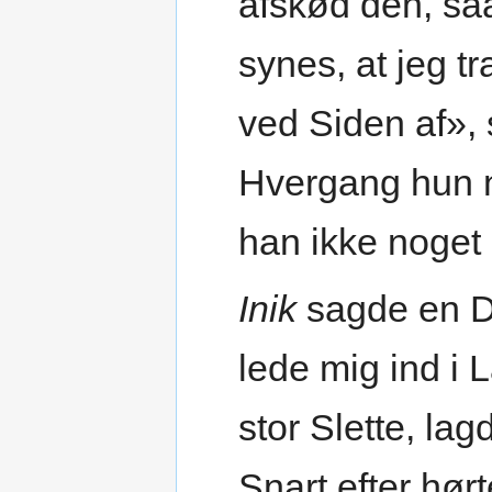
afskød den, sa
synes, at jeg t
ved Siden af»,
Hvergang hun n
han ikke noget 
Inik
sagde en Dag
lede mig ind i 
stor Slette, lag
Snart efter hør