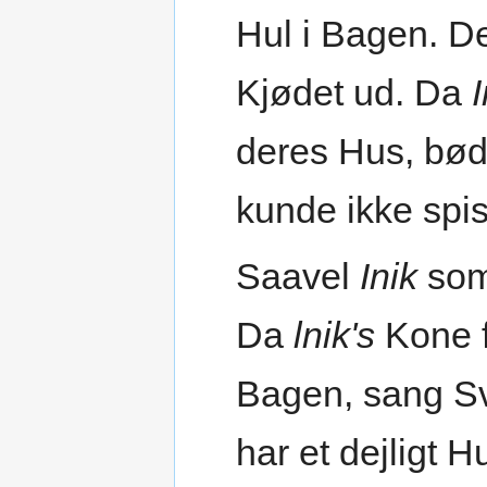
Hul i Bagen. D
Kjødet ud. Da
I
deres Hus, bød
kunde ikke spis
Saavel
Inik
som 
Da
lnik's
Kone f
Bagen, sang S
har et dejligt H