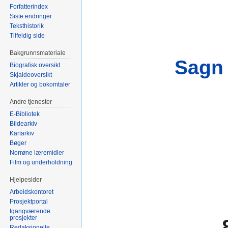
Forfatterindex
Siste endringer
Teksthistorik
Tilfeldig side
Bakgrunnsmateriale
Sagn 
Biografisk oversikt
Skjaldeoversikt
Artikler og bokomtaler
Andre tjenester
E-Bibliotek
Bildearkiv
Kartarkiv
Bøger
Norrøne læremidler
Film og underholdning
Hjelpesider
Arbeidskontoret
Prosjektportal
Igangværende
prosjekter
Redaksjonelle