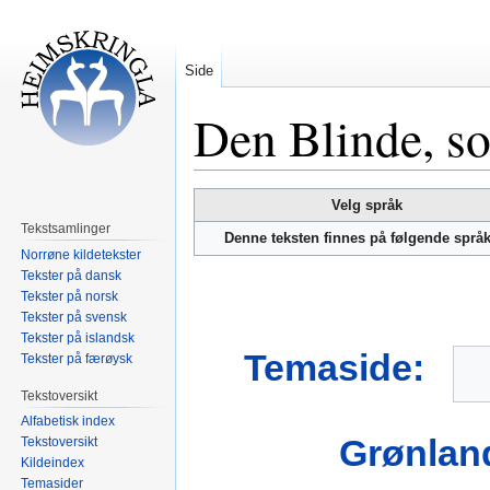
Side
Den Blinde, so
Hopp
Hopp
Velg språk
til
til
Tekstsamlinger
Denne teksten finnes på følgende språ
navigering
søk
Norrøne kildetekster
Tekster på dansk
Tekster på norsk
Tekster på svensk
Tekster på islandsk
Temaside:
Tekster på færøysk
Tekstoversikt
Alfabetisk index
Grønland
Tekstoversikt
Kildeindex
Temasider