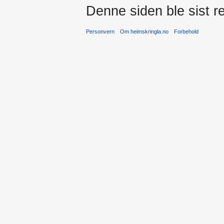
Denne siden ble sist re
Personvern
Om heimskringla.no
Forbehold