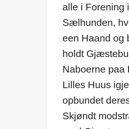
alle i Forening
Sælhunden, hv
een Haand og b
holdt Gjæstebu
Naboerne paa P
Lilles Huus igj
opbundet deres
Skjøndt modst