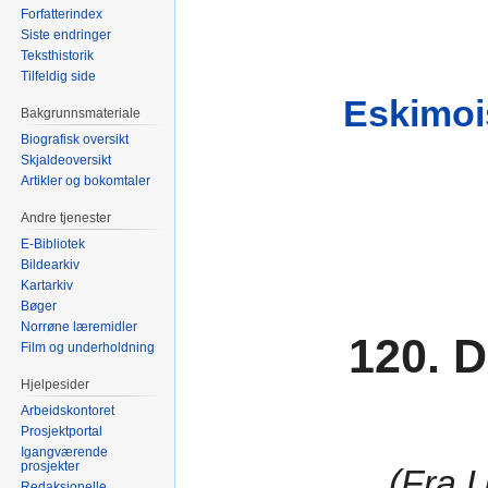
Forfatterindex
Siste endringer
Teksthistorik
Tilfeldig side
Eskimois
Bakgrunnsmateriale
Biografisk oversikt
Skjaldeoversikt
Artikler og bokomtaler
Andre tjenester
E-Bibliotek
Bildearkiv
Kartarkiv
Bøger
Norrøne læremidler
120. D
Film og underholdning
Hjelpesider
Arbeidskontoret
Prosjektportal
Igangværende
prosjekter
(Fra 
Redaksjonelle