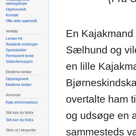
retningslinjer
Opphavsrett
Kontakt
Ofte stilte spørsmål
En Kajakmand h
Verktøy
Lenker hit
Relaterte endringer
Sælhund og vil
Spesialsider
Permanent lenke
Sideinformasjon
en lille Kajak
Eksterne lenker
Oppslagsverk
Bjørneskindska
Eksterne lenker
Annonse
overtalte ham t
Kjøp annonseplass
og udsøge en af
Slik kan du bidra
Slik kan du bidra
sammesteds va
Skriv ut / eksporter