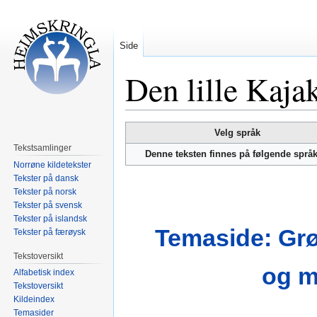
Side
Den lille Kaj
Hopp
Hopp
Velg språk
til
til
Tekstsamlinger
Denne teksten finnes på følgende språ
navigering
søk
Norrøne kildetekster
Tekster på dansk
Tekster på norsk
Tekster på svensk
Tekster på islandsk
Temaside: Grø
Tekster på færøysk
Tekstoversikt
og m
Alfabetisk index
Tekstoversikt
Kildeindex
Temasider