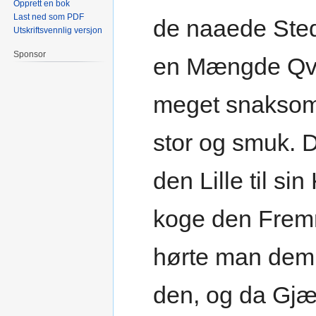
Opprett en bok
Last ned som PDF
de naaede Sted
Utskriftsvennlig versjon
Sponsor
en Mængde Qvin
meget snaksom,
stor og smuk. 
den Lille til si
koge den Fremm
hørte man dem 
den, og da Gjæ