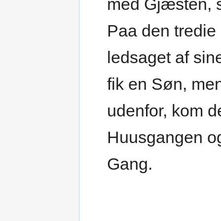
med Gjæsten, s
Paa den tredie
ledsaget af si
fik en Søn, me
udenfor, kom de
Huusgangen og
Gang.