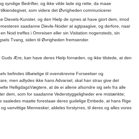
 syndige Bedrifter, og ikke vilde lade sig rette, da maae
 tilkiendegivet, som videre det Øvrigheden communicerer.
ine Dievels-Kunster, og den Hielp de synes at have giort dem, imod
emesteren saadanne Dievle-Noider at agtpaagive, og derfore, naar
n Noid treffes i Omreisen eller sin Visitation nogensteds, sin
els Tvang, siden til Øvrigheden fremsender.
 Guds Ære, kan have deres Hielp fornøden, og ikke tilstede, at den
lv befindes tilbøielige til ovenskrevne Forseelser og
e, men adlydes ikke hans Advarsel, skal han strax give det
 HelligdagsVægtere, at de ei allene afsondre sig selv fra alle
 efter dem, som for saadanne Vederstyggeligheder ere mistænkte;
 de saaledes maatte forestaae deres gudelige Embede, at hans Rige
g vanvittige Mennesker, aldeles forstyrres, til deres og alles vores