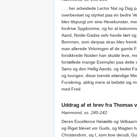
. . . her arbeidede Lector Nat og Dag 
overbeviset og styrket paa en bedre Ve
blev tilspurgt om sine Hexekunster, me
fordrive Sygdomme, og for at bekomme 
Aand, Noide-Gadse selv havde lært og b
Bommen, som derpaa strax blev fremkalde
man allerede Virkningen af de gamle Fo
forsikkrede Noiden han skulde leve, 
fortællede mange Exempler paa dette 
Søns og den Hellig Aands, og bedet Fade
og tvungen; disse tvende elændige Menn
Forsikring, aldrig mere at befatte sig
med Fred.
Uddrag af et brev fra Thomas v
Hammond, ss. 240-242:
Deres Excellence Høiædle og Velbaarne
og Riget blevet vor Guds, og Magten h
Christendom, og I, som boe derudi; Gud