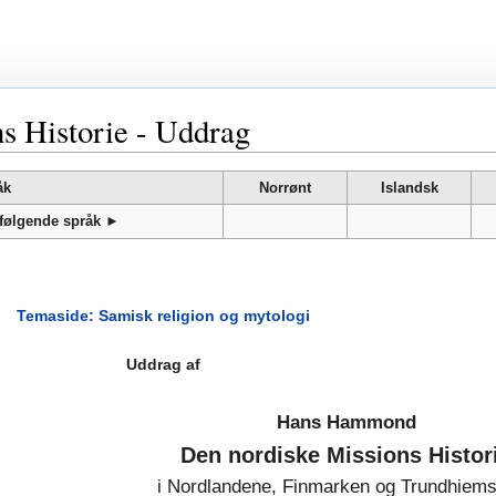
s Historie - Uddrag
åk
Norrønt
Islandsk
 følgende språk ►
Temaside: Samisk religion og mytologi
Uddrag af
Hans Hammond
Den nordiske Missions Histor
i Nordlandene, Finmarken og Trundhiem