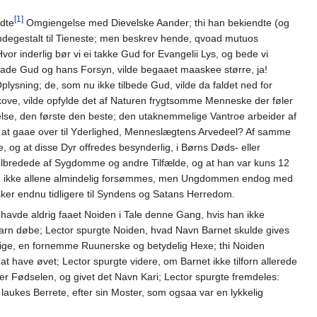
[1]
ldte
Omgiengelse med Dievelske Aander; thi han bekiendte (og
vindegestalt til Tieneste; men beskrev hende, qvoad mutuos
 inderlig bør vi ei takke Gud for Evangelii Lys, og bede vi
baade Gud og hans Forsyn, vilde begaaet maaskee større, ja!
sning; de, som nu ikke tilbede Gud, vilde da faldet ned for
kove, vilde opfylde det af Naturen frygtsomme Menneske der føler
else, den første den beste; den utaknemmelige Vantroe arbeider af
 at gaae over til Yderlighed, Menneslægtens Arvedeel? Af samme
, og at disse Dyr offredes besynderlig, i Børns Døds- eller
elbredede af Sygdomme og andre Tilfælde, og at han var kuns 12
lsen ikke allene almindelig forsømmes, men Ungdommen endog med
sker endnu tidligere til Syndens og Satans Herredom.
havde aldrig faaet Noiden i Tale denne Gang, hvis han ikke
arn døbe; Lector spurgte Noiden, hvad Navn Barnet skulde gives
l sige, en fornemme Ruunerske og betydelig Hexe; thi Noiden
at have øvet; Lector spurgte videre, om Barnet ikke tilforn allerede
r Fødselen, og givet det Navn Kari; Lector spurgte fremdeles:
aukes Berrete, efter sin Moster, som ogsaa var en lykkelig