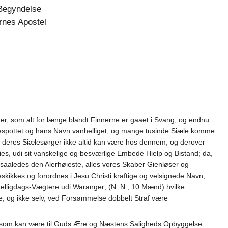
 Begyndelse
ernes Apostel
der, som alt for længe blandt Finnerne er gaaet i Svang, og endnu
bespottet og hans Navn vanhelliget, og mange tusinde Siæle komme
 deres Siælesørger ikke altid kan være hos dennem, og derover
ies, udi sit vanskelige og besværlige Embede Hielp og Bistand; da,
aaledes den Alerhøieste, alles vores Skaber Gienløser og
eskikkes og forordnes i Jesu Christi kraftige og velsignede Navn,
Helligdags-Vægtere udi Waranger; (N. N., 10 Mænd) hvilke
e, og ikke selv, ved Forsømmelse dobbelt Straf være
t, som kan være til Guds Ære og Næstens Saligheds Opbyggelse