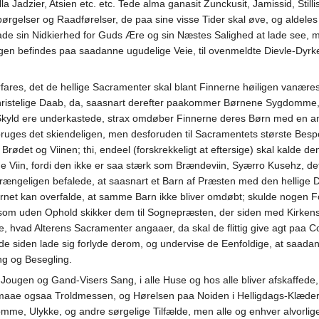
a Jadzier, Atsien etc. etc. Tede alma ganasit Zunckusit, Jamissid, Stilli
dspørgelser og Raadførelser, de paa sine visse Tider skal øve, og aldel
lade sin Nidkierhed for Guds Ære og sin Næstes Salighed at lade see, 
en befindes paa saadanne ugudelige Veie, til ovenmeldte Dievle-Dyrkels
fares, det de hellige Sacramenter skal blant Finnerne høiligen vanæres
istelige Daab, da, saasnart derefter paakommer Børnene Sygdomme, elle
kyld ere underkastede, strax omdøber Finnerne deres Børn med en an
ruges det skiendeligen, men desforuden til Sacramentets største Besp
ødet og Viinen; thi, endeel (forskrekkeligt at eftersige) skal kalde de
e Viin, fordi den ikke er saa stærk som Brændeviin, Syærro Kusehz, de
ængeligen befalede, at saasnart et Barn af Præsten med den hellige D
et kan overfalde, at samme Barn ikke bliver omdøbt; skulde nogen Fo
som uden Ophold skikker dem til Sognepræsten, der siden med Kirkens D
ade, hvad Alterens Sacramenter angaaer, da skal de flittig give agt p
e siden lade sig forlyde derom, og undervise de Eenfoldige, at saadanne
ng og Besegling.
Jougen og Gand-Visers Sang, i alle Huse og hos alle bliver afskaffed
 maae ogsaa Troldmessen, og Hørelsen paa Noiden i Helligdags-Klæder 
domme, Ulykke, og andre sørgelige Tilfælde, men alle og enhver alvorli