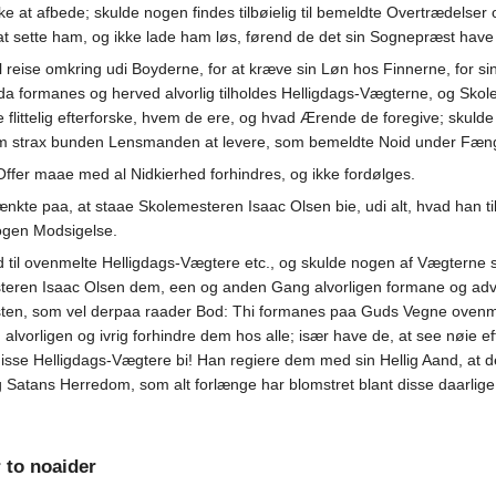
at afbede; skulde nogen findes tilbøielig til bemeldte Overtrædelser og
t sette ham, og ikke lade ham løs, førend de det sin Sognepræst have
l reise omkring udi Boyderne, for at kræve sin Løn hos Finnerne, for s
a formanes og herved alvorlig tilholdes Helligdags-Vægterne, og Skol
ittelig efterforske, hvem de ere, og hvad Ærende de foregive; skulde e
 strax bunden Lensmanden at levere, som bemeldte Noid under Fængs
fer maae med al Nidkierhed forhindres, og ikke fordølges.
te paa, at staae Skolemesteren Isaac Olsen bie, udi alt, hvad han til
ogen Modsigelse.
 til ovenmelte Helligdags-Vægtere etc., og skulde nogen af Vægterne se
teren Isaac Olsen dem, een og anden Gang alvorligen formane og advar
ten, som vel derpaa raader Bod: Thi formanes paa Guds Vegne ovenmelte
lvorligen og ivrig forhindre dem hos alle; især have de, at see nøie
disse Helligdags-Vægtere bi! Han regiere dem med sin Hellig Aand, at
Satans Herredom, som alt forlænge har blomstret blant disse daarlige o
to noaider