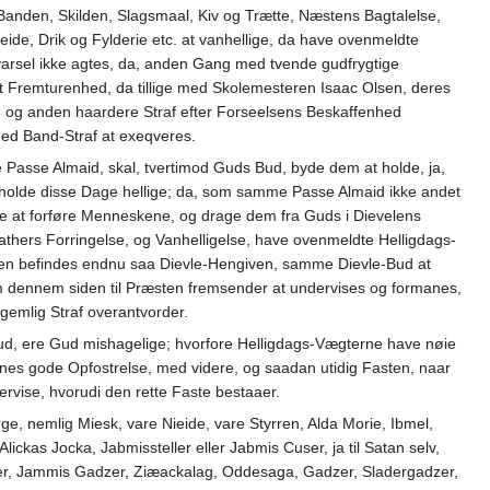
nden, Skilden, Slagsmaal, Kiv og Trætte, Næstens Bagtalelse,
beide, Drik og Fylderie etc. at vanhellige, da have ovenmeldte
varsel ikke agtes, da, anden Gang med tvende gudfrygtige
remturenhed, da tillige med Skolemesteren Isaac Olsen, deres
 og anden haardere Straf efter Forseelsens Beskaffenhed
med Band-Straf at exeqveres.
 Passe Almaid, skal, tvertimod Guds Bud, byde dem at holde, ja,
e holde disse Dage hellige; da, som samme Passe Almaid ikke andet
te at forføre Menneskene, og drage dem fra Guds i Dievelens
thers Forringelse, og Vanhelligelse, have ovenmeldte Helligdags-
e nogen befindes endnu saa Dievle-Hengiven, samme Dievle-Bud at
m dennem siden til Præsten fremsender at undervises og formanes,
gemlig Straf overantvorder.
 Gud, ere Gud mishagelige; hvorfore Helligdags-Vægterne have nøie
nenes gode Opfostrelse, med videre, og saadan utidig Fasten, naar
rvise, hvorudi den rette Faste bestaaer.
e, nemlig Miesk, vare Nieide, vare Styrren, Alda Morie, Ibmel,
ckas Jocka, Jabmissteller eller Jabmis Cuser, ja til Satan selv,
er, Jammis Gadzer, Ziæackalag, Oddesaga, Gadzer, Sladergadzer,