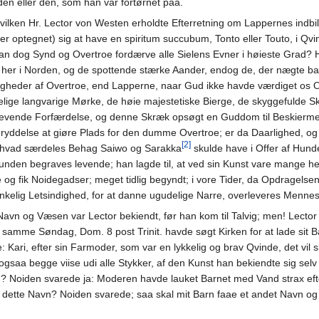
den eller den, som han var fortørnet paa.
vilken Hr. Lector von Westen erholdte Efterretning om Lappernes indbi
nder optegnet) sig at have en spiritum succubum, Tonto eller Touto, i Q
 dog Synd og Overtroe fordærve alle Sielens Evner i høieste Grad? Hvor
lle her i Norden, og de spottende stærke Aander, endog de, der nægte 
eder af Overtroe, end Lapperne, naar Gud ikke havde værdiget os Oply
elige langvarige Mørke, de høie majestetiske Bierge, de skyggefulde S
med levende Forfærdelse, og denne Skræk opsøgt en Guddom til Beskierm
yddelse at giøre Plads for den dumme Overtroe; er da Daarlighed, og
[2]
, hvad særdeles Behag Saiwo og Sarakka
skulde have i Offer af Hunde
nden begraves levende; han lagde til, at ved sin Kunst vare mange h
 og fik Noidegadser; meget tidlig begyndt; i vore Tider, da Opdrage
ænkelig Letsindighed, for at danne ugudelige Narre, overleveres Menne
vn og Væsen var Lector bekiendt, før han kom til Talvig; men! Lector 
amme Søndag, Dom. 8 post Trinit. havde søgt Kirken for at lade sit B
 Kari, efter sin Farmoder, som var en lykkelig og brav Qvinde, det vi
ogsaa begge viise udi alle Stykker, af den Kunst han bekiendte sig selv 
n? Noiden svarede ja: Moderen havde lauket Barnet med Vand strax efte
dette Navn? Noiden svarede; saa skal mit Barn faae et andet Navn og l