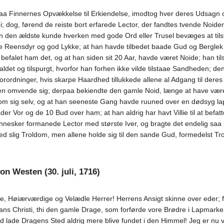
paa Finnernes Opvækkelse til Erkiendelse, imodtog hver deres Udsagn og
i; dog, førend de reiste bort erfarede Lector, der fandtes tvende Noid
n den ældste kunde hverken med gode Ord eller Trusel bevæges at tilst
Reensdyr og god Lykke; at han havde tilbedet baade Gud og Berglek Pa
efalet ham det, og at han siden sit 20 Aar, havde været Noide; han ti
t og tilspurgt, hvorfor han forhen ikke vilde tilstaae Sandheden; den g
rordninger, hvis skarpe Haardhed tillukkede allene al Adgang til dere
men omvende sig; derpaa bekiendte den gamle Noid, længe at have vær
om sig selv, og at han seeneste Gang havde ruuned over en dødsyg l
r Vor og de 10 Bud over ham; at han aldrig har havt Villie til at befat
esker formanede Lector med største Iver, og bragte det endelig saa la
 med slig Troldom, men allene holde sig til den sande Gud, formedelst 
on Westen (30. juli, 1716)
, Høiærværdige og Velædle Herrer! Herrens Ansigt skinne over eder; 
ans Christi, thi den gamle Drage, som forførde vore Brødre i Lapmarke
 lade Dragens Sted aldrig mere blive fundet i den Himmel! Jeg er nu v