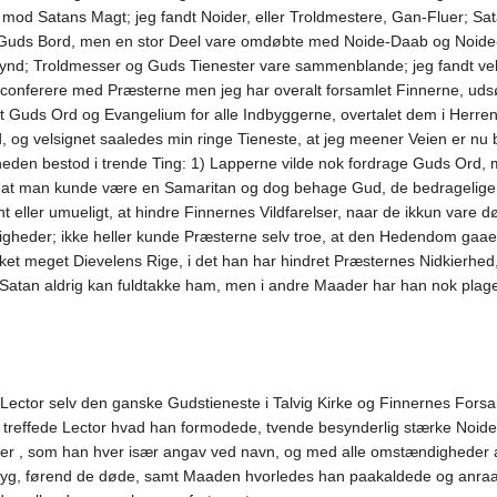
; mod Satans Magt; jeg fandt Noider, eller Troldmestere, Gan-Fluer; Sa
til Guds Bord, men en stor Deel vare omdøbte med Noide-Daab og Noide-
for Synd; Troldmesser og Guds Tienester vare sammenblande; jeg fandt v
 conferere med Præsterne men jeg har overalt forsamlet Finnerne, uds
et Guds Ord og Evangelium for alle Indbyggerne, overtalet dem i Her
 og velsignet saaledes min ringe Tieneste, at jeg meener Veien er nu 
gheden bestod i trende Ting: 1) Lapperne vilde nok fordrage Guds Ord,
at man kunde være en Samaritan og dog behage Gud, de bedragelige A
eller umueligt, at hindre Finnernes Vildfarelser, naar de ikkun vare døbt
tigheder; ikke heller kunde Præsterne selv troe, at den Hedendom ga
et meget Dievelens Rige, i det han har hindret Præsternes Nidkierhed,
 Satan aldrig kan fuldtakke ham, men i andre Maader har han nok plaget
ector selv den ganske Gudstieneste i Talvig Kirke og Finnernes Forsam
treffede Lector hvad han formodede, tvende besynderlig stærke Noide
er , som han hver især angav ved navn, og med alle omstændigheder af
syg, førend de døde, samt Maaden hvorledes han paakaldede og anra