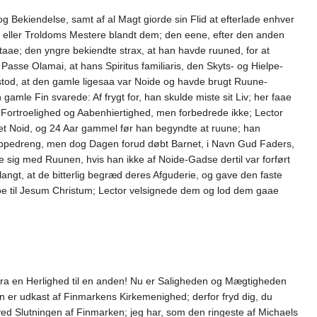
 Bekiendelse, samt af al Magt giorde sin Flid at efterlade enhver
er eller Troldoms Mestere blandt dem; den eene, efter den anden
aae; den yngre bekiendte strax, at han havde ruuned, for at
sse Olamai, at hans Spiritus familiaris, den Skyts- og Hielpe-
lstod, at den gamle ligesaa var Noide og havde brugt Ruune-
amle Fin svarede: Af frygt for, han skulde miste sit Liv; her faae
s Fortroelighed og Aabenhiertighed, men forbedrede ikke; Lector
et Noid, og 24 Aar gammel før han begyndte at ruune; han
appedreng, men dog Dagen forud døbt Barnet, i Navn Gud Faders,
te sig med Ruunen, hvis han ikke af Noide-Gadse dertil var forført
ngt, at de bitterlig begræd deres Afguderie, og gave den faste
Troe til Jesum Christum; Lector velsignede dem og lod dem gaae
fra en Herlighed til en anden! Nu er Saligheden og Mægtigheden
n er udkast af Finmarkens Kirkemenighed; derfor fryd dig, du
ed Slutningen af Finmarken; jeg har, som den ringeste af Michaels