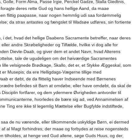
s, Golle, Form Alma, Passe Irgie, Perckel Gadze, Stalla Giedtnis,
es foragte deres rette Gud og hans hellige Aand, da maae
men flittig paapasse, naar nogen hemmlig udi saa fordømmelig
e; da strax antastes og fængslet til Wadsøe udføres, sin fortiente
, i det, hvad det hellige Daabens Sacramente betreffer, naar deres
r andre Skrøbeligheder og Tilfælde, hvilke vi dog alle for
den Dievle-Daab, og giver dem et andet Navn, hvad Alterens
ottelse, tale de ugudeligen om det høiværdige Sacramentes
n lille velsignede Brødkage, Skallo, det er, et Stykke Æggeskal, som
t er Musepis; da ere Helligdags-Vægerne tillige med
aab er døbt, de da flittelig haver Indseende med Børnenes
rædre befindes sit Barn at omdøbe, eller have omdøbt, da skal de
isciplin fortfarer, og dem ydermere Øvrigheden antvorder til
aa Communicanterne, hvorledes de bære sig ad, ved Annammelsen af
 Ting ere ikke til legemlig Mættelse eller Bugfylde indstiftede,
e, saa de nu værende, eller tilkommende uskyldige Børn, ei dermed
af al Magt forhindres; der maae og forbydes at reise nogensteds
gen tilholdes, at henge ved Gud allene, søge Guds Huus, og der,