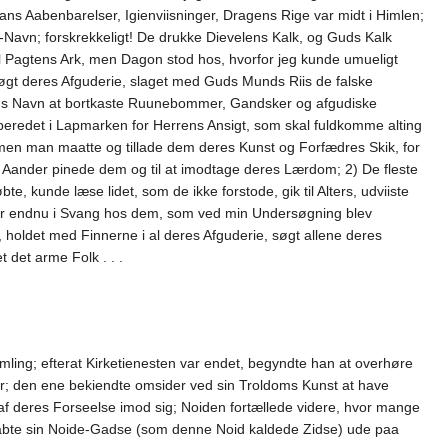
tans Aabenbarelser, Igienviisninger, Dragens Rige var midt i Himlen;
Navn; forskrekkeligt! De drukke Dievelens Kalk, og Guds Kalk
el Pagtens Ark, men Dagon stod hos, hvorfor jeg kunde umueligt
øgt deres Afguderie, slaget med Guds Munds Riis de falske
rens Navn at bortkaste Ruunebommer, Gandsker og afgudiske
beredet i Lapmarken for Herrens Ansigt, som skal fuldkomme alting
 men man maatte og tillade dem deres Kunst og Forfædres Skik, for
ander pinede dem og til at imodtage deres Lærdom; 2) De fleste
e, kunde læse lidet, som de ikke forstode, gik til Alters, udviiste
aer endnu i Svang hos dem, som ved min Undersøgning blev
 holdet med Finnerne i al deres Afguderie, søgt allene deres
 det arme Folk . . .
ling; efterat Kirketienesten var endet, begyndte han at overhøre
r; den ene bekiendte omsider ved sin Troldoms Kunst at have
 deres Forseelse imod sig; Noiden fortællede videre, hvor mange
abte sin Noide-Gadse (som denne Noid kaldede Zidse) ude paa