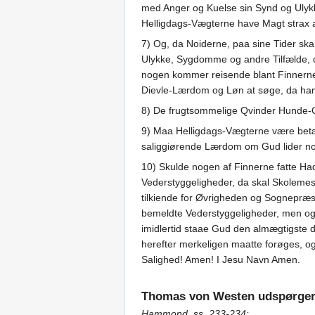
med Anger og Kuelse sin Synd og Ulykke 
Helligdags-Vægterne have Magt strax a
7) Og, da Noiderne, paa sine Tider ska
Ulykke, Sygdomme og andre Tilfælde, d
nogen kommer reisende blant Finnerne fl
Dievle-Lærdom og Løn at søge, da ham
8) De frugtsommelige Qvinder Hunde-Of
9) Maa Helligdags-Vægterne være betænk
saliggiørende Lærdom om Gud lider n
10) Skulde nogen af Finnerne fatte Had
Vederstyggeligheder, da skal Skolemes
tilkiende for Øvrigheden og Sognepræs
bemeldte Vederstyggeligheder, men og a
imidlertid staae Gud den almægtigste 
herefter merkeligen maatte forøges, og 
Salighed! Amen! I Jesu Navn Amen.
Thomas von Westen udspørger 
Hammond, ss. 233-234: