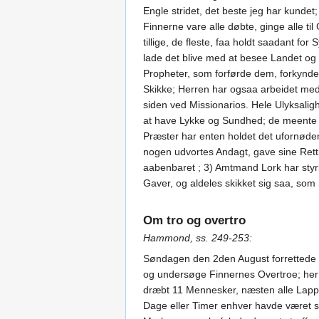
Engle stridet, det beste jeg har kundet
Finnerne vare alle døbte, ginge alle 
tillige, de fleste, faa holdt saadant 
lade det blive med at besee Landet og
Propheter, som forførde dem, forkynd
Skikke; Herren har ogsaa arbeidet med,
siden ved Missionarios. Hele Ulyksali
at have Lykke og Sundhed; de meente 
Præster har enten holdet det ufornødent 
nogen udvortes Andagt, gave sine Ret
aabenbaret ; 3) Amtmand Lork har styrk
Gaver, og aldeles skikket sig saa, som
Om tro og overtro
Hammond, ss. 249-253:
Søndagen den 2den August forrettede L
og undersøge Finnernes Overtroe; her 
dræbt 11 Mennesker, næsten alle Lapp
Dage eller Timer enhver havde været 