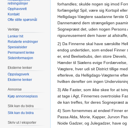
retningslinjer
forhandles; skulde nogen sig imod Fo
Opphavsrett
forfængeligt Spil, være sig Kortspil el
Kontakt
Helligdags-Vægtere saadanne første Ga
Ofte stilte spørsmål
Dannemænd dem strængeligen paaminde
Sognepræst det, uden nogen Persons A
Verktøy
rigoureusement dem haver at afstraffe,
Lenker hit
Relaterte endringer
2) Da Finnerne skal have særskilte He
Spesialsider
endog undertiden, som endeel Finner s
Permanent lenke
er, end Beelsebubs, den store Dievels
Sideinformasjon
Hænder til Siælens evige Fordærvelse,
Eksterne lenker
Vægtere, hver udi sit District tillige 
Oppslagsverk
efterleve, da Helligdags-Vægterne ef
Eksterne lenker
hvilken derefter om ingen Underviisni
Annonse
3) Alle Faster, som ikke skee for at t
at tage i Agt, Finnernes overtroiske F
Kjøp annonseplass
de kan treffes, for deres Sognepræst 
Slik kan du bidra
4) Som fornemmes at endeel Finner endn
Slik kan du bidra
Passa Alda, Morie, Kapper, Jurvon Passe
Skriv ut / eksporter
Noide Gadzer, og Julegadzer, have og