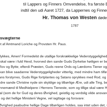
til Lappers og Finners Omvendelse, fra første
indtil den udi Aaret 1727, da Lappernes og Finn
Hr. Thomas von Westen
døde
1787
agsvægterne
 af Amtmand Loriche og Provsten Hr. Paus.
el Iykkes, Amen! Formedelst de utallige forskrækkelige Vederstyggelighe
 skal være i fuld Hevd, hvorved den sande Guds Dyrkelse høiligen er 
 Rov og Bytte; efterdi Præsten, Guds reene Ords og Lærdoms Tiener og
 kan blive saadanne Vederstyggeligheder vitterlig, med mindre ham tilfø
 forstyrres, Guds Rige fortplantes og Satans oprykkes med Rod, og s
ndre sande Christne nyde sin skyldige og tilbørlige Ære, udi alle Ting, b
nnemænd til Medhielpere i Herrens Tieneste, som og tillige skal være 
 (som de for Gud og deres Øvrighed, geistlig og verdslig vilde ansvar
 det hellige Ministerii Vegne, vel iagttage og forsvare:
Øvrighed paabudne hellige Dage tilbørligen holdes, saa intet uden de