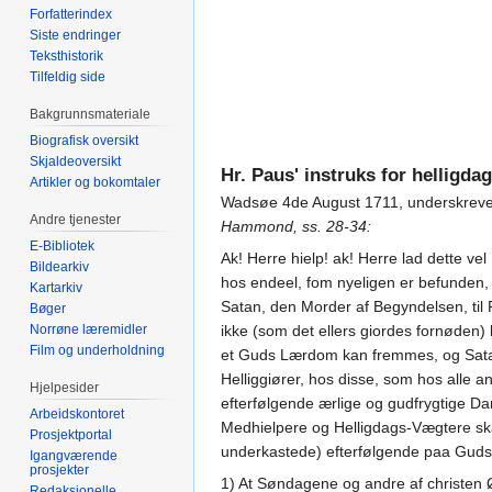
Forfatterindex
Siste endringer
Teksthistorik
Tilfeldig side
Bakgrunnsmateriale
Biografisk oversikt
Skjaldeoversikt
Hr. Paus' instruks for helligd
Artikler og bokomtaler
Wadsøe 4de August 1711, underskrevet
Andre tjenester
Hammond, ss. 28-34:
E-Bibliotek
Ak! Herre hielp! ak! Herre lad dette v
Bildearkiv
hos endeel, fom nyeligen er befunden,
Kartarkiv
Satan, den Morder af Begyndelsen, til
Bøger
Norrøne læremidler
ikke (som det ellers giordes fornøden)
Film og underholdning
et Guds Lærdom kan fremmes, og Satans
Helliggiører, hos disse, som hos alle a
Hjelpesider
efterfølgende ærlige og gudfrygtige Da
Arbeidskontoret
Medhielpere og Helligdags-Vægtere skal
Prosjektportal
underkastede) efterfølgende paa Guds og
Igangværende
prosjekter
1) At Søndagene og andre af christen 
Redaksjonelle