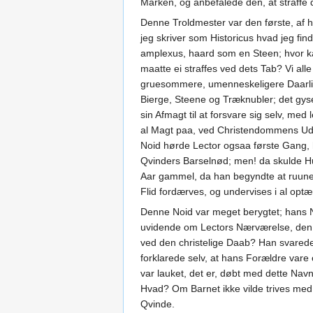
Marken, og anbefalede den, at straffe 
Denne Troldmester var den første, af h
jeg skriver som Historicus hvad jeg fi
amplexus, haard som en Steen; hvor kan
maatte ei straffes ved dets Tab? Vi a
gruesommere, umenneskeligere Daarligh
Bierge, Steene og Træknubler; det gys
sin Afmagt til at forsvare sig selv, 
al Magt paa, ved Christendommens Udr
Noid hørde Lector ogsaa første Gang
Qvinders Barselnød; men! da skulde Hu
Aar gammel, da han begyndte at ruune
Flid fordærves, og undervises i al opt
Denne Noid var meget berygtet; hans Na
uvidende om Lectors Nærværelse, den s
ved den christelige Daab? Han svarede:
forklarede selv, at hans Forældre vare 
var lauket, det er, døbt med dette Nav
Hvad? Om Barnet ikke vilde trives med 
Qvinde.