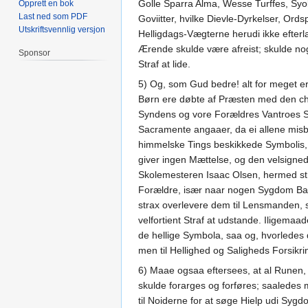
Golle Sparra Alma, Wesse Turffes, Syoll
Opprett en bok
Last ned som PDF
Goviitter, hvilke Dievle-Dyrkelser, Or
Utskriftsvennlig versjon
Helligdags-Vægterne herudi ikke efter
Ærende skulde være afreist; skulde nog
Sponsor
Straf at lide.
5) Og, som Gud bedre! alt for meget er
Børn ere døbte af Præsten med den chr
Syndens og vore Forældres Vantroes S
Sacramente angaaer, da ei allene misb
himmelske Tings beskikkede Symbolis, Br
giver ingen Mættelse, og den velsigned
Skolemesteren Isaac Olsen, hermed str
Forældre, især naar nogen Sygdom Barn
strax overlevere dem til Lensmanden, 
velfortient Straf at udstande. Iligema
de hellige Symbola, saa og, hvorledes d
men til Hellighed og Saligheds Forsikri
6) Maae ogsaa eftersees, at al Runen, 
skulde forarges og forføres; saaledes
til Noiderne for at søge Hielp udi Syg