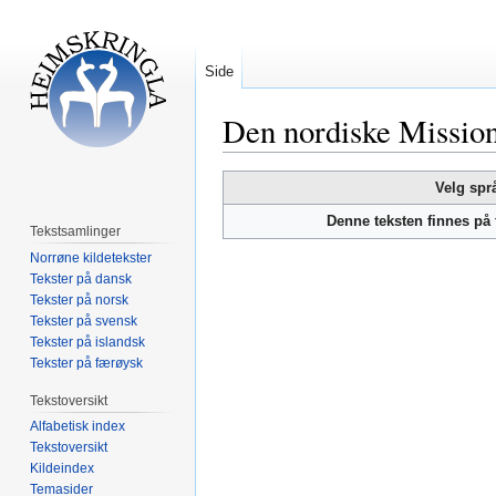
Side
Den nordiske Mission
Hopp
Hopp
Velg spr
til
til
Denne teksten finnes på
navigering
søk
Tekstsamlinger
Norrøne kildetekster
Tekster på dansk
Tekster på norsk
Tekster på svensk
Tekster på islandsk
Tekster på færøysk
Tekstoversikt
Alfabetisk index
Tekstoversikt
Kildeindex
Temasider