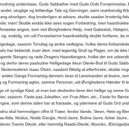
rmodning understaae, Guds Sabbather med Guds Ords Forsømmelse, Ba
ler andet, utugtige og letfærdige Tale og Gierninger, samt unødvendig Ar
ng alvorligen, dog broderligen at advare; skulde saadan broderlig Ad
; men! Skulde endda ikke sees nogen Forbedring, men haardnakket F
nseelse angive, som ved Øvrighedens Hielp, med Gabestok, Halsjern,
 og, endelig, om udi Forseelserne haardnakkelig skulde fortfares, da 
lligedage, saasom Torsdag og andre vedtagne, hvilke deres forbandede
elv har bekiendt, truer dem, med legemlig Straf og Plager, om de ikk
, gamle Slanges og røde Dragers Haandlangere, hvilke der ere udsend
 og derfor deres paabudne Helligedage ikkun Dievle-Bud til Guds Sabba
med Skolemesteren Isaac Olsen, saadant flittelig at efterforske; skuld
ter anden Gangs Formaning dennem strax til Lensmanden at levere, so
ng og Formaning agtes, samme Personer, udi Øvrighedens Hænder til le
vinge sit syndige Kiød, at man kan desbedre tiene den hellige og reene
aster, saasom, Faste paa Juleaften, vor Frue Aften, etc., Faste for Bør
angive, som denne siden har at fraraade, og ydermere af Guds Ord unde
u skal hemmeligen offre til Træer, ferske Vande, Steen, Høie og Bierg
 Alda, Noidus, Noide Giergie, Hord Javre, Bulme Javre, Acker Jaure, Ali
 deres Toento Dievle, eller hemmlig Raads-Dievle, Wuocko, Æimogadz