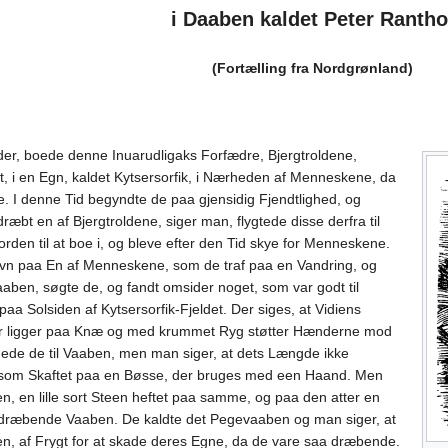
i Daaben kaldet Peter Rantho
(Fortælling fra Nordgrønland)
 der, boede denne Inuarudligaks Forfædre, Bjergtroldene,
, i en Egn, kaldet Kytsersorfik, i Nærheden af Menneskene, da
e. I denne Tid begyndte de paa gjensidig Fjendtlighed, og
bt en af Bjergtroldene, siger man, flygtede disse derfra til
orden til at boe i, og bleve efter den Tid skye for Menneskene.
vn paa En af Menneskene, som de traf paa en Vandring, og
en, søgte de, og fandt omsider noget, som var godt til
paa Solsiden af Kytsersorfik-Fjeldet. Der siges, at Vidiens
er ligger paa Knæ og med krummet Ryg støtter Hænderne mod
ede de til Vaaben, men man siger, at dets Længde ikke
gesom Skaftet paa en Bøsse, der bruges med een Haand. Men
, en lille sort Steen heftet paa samme, og paa den atter en
et dræbende Vaaben. De kaldte det Pegevaaben og man siger, at
n, af Frygt for at skade deres Egne, da de vare saa dræbende.