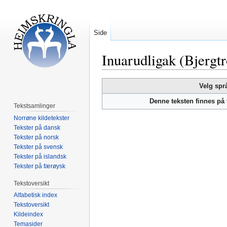
Side
Inuarudligak (Bjergtr
Hopp
Hopp
Velg spr
til
til
Denne teksten finnes på
navigering
søk
Tekstsamlinger
Norrøne kildetekster
Tekster på dansk
Tekster på norsk
Tekster på svensk
Tekster på islandsk
Tekster på færøysk
Tekstoversikt
Alfabetisk index
Tekstoversikt
Kildeindex
Temasider