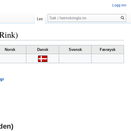
Logg inn
Søk
Les
(Rink)
Norsk
Dansk
Svensk
Færøysk
gi
lden)