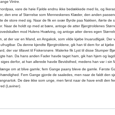
mange Vintre.
 nordpaa, vare de høie Fjelde endnu ikke bedækkede med Iis, og Ikera
er, den ene af Størrelse som Menneskenes Klæder, den anden passende
te de store med sig. Naar de fik en svær Byrde paa Nakken, iførte de s
 Naar de holdt op med at bære, antoge de atter Bjergtroldenes Størrel
Hovedskallen mod Hulens Hvælving, og antoge atter deres egen Større
, at der var en Mand, en Angakok, som vilde kjøbe Inuarudligak. Der
ufrugtbar. Da denne kjendte Bjergtroldene, gik han til dem for at kjøbe 
rd, der var tillavet til Fiskersnøre. Malerke fik Lyst til disse Stumper B
gte han. Da hans anden Fader havde taget ham, gik han hjem og lag
 siges derfor, at han allerede havde Bevidsthed, medens han var i sin 
e længe om at blive gamle; fem Gange paany bleve de gamle. Første Ga
ehændighed. Fem Gange gjorde de saaledes, men naar de faldt den s
angnartok. De døe ikke som unge, men først naar de have endt den fe
red (Laviner).