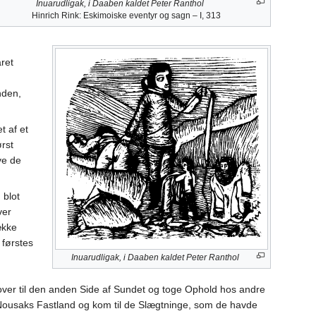
Inuarudligak, i Daaben kaldet Peter Ranthol
Hinrich Rink: Eskimoiske eventyr og sagn – I, 313
ret
nden,
t af et
ørst
ve de
 blot
ver
ække
 førstes
Inuarudligak, i Daaben kaldet Peter Ranthol
x over til den anden Side af Sundet og toge Ophold hos andre
il Nousaks Fastland og kom til de Slægtninge, som de havde