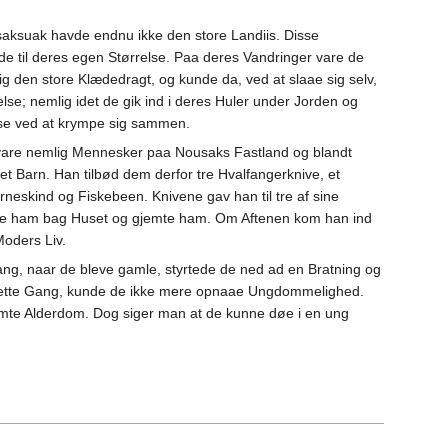
saksuak havde endnu ikke den store Landiis. Disse
 til deres egen Størrelse. Paa deres Vandringer vare de
ig den store Klædedragt, og kunde da, ved at slaae sig selv,
se; nemlig idet de gik ind i deres Huler under Jorden og
lse ved at krympe sig sammen.
 vare nemlig Mennesker paa Nousaks Fastland og blandt
et Barn. Han tilbød dem derfor tre Hvalfangerknive, et
jørneskind og Fiskebeen. Knivene gav han til tre af sine
de ham bag Huset og gjemte ham. Om Aftenen kom han ind
Moders Liv.
ng, naar de bleve gamle, styrtede de ned ad en Bratning og
jette Gang, kunde de ikke mere opnaae Ungdommelighed.
mte Alderdom. Dog siger man at de kunne døe i en ung