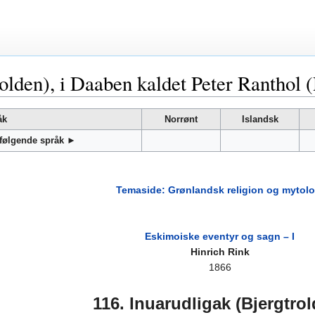
olden), i Daaben kaldet Peter Ranthol 
åk
Norrønt
Islandsk
 følgende språk ►
Temaside: Grønlandsk religion og mytolo
Eskimoiske eventyr og sagn – I
Hinrich Rink
1866
116. Inuarudligak (Bjergtro