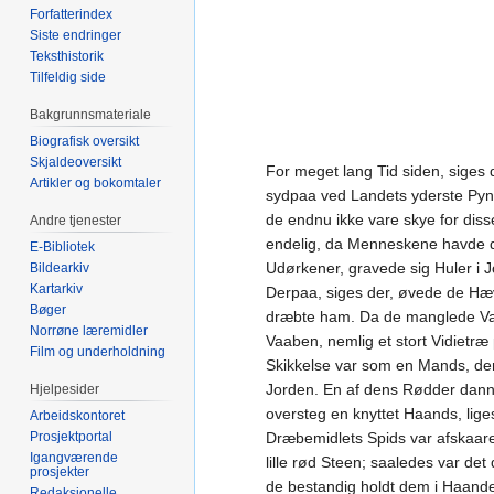
Forfatterindex
Siste endringer
Teksthistorik
Tilfeldig side
Bakgrunnsmateriale
Biografisk oversikt
Skjaldeoversikt
For meget lang Tid siden, siges
Artikler og bokomtaler
sydpaa ved Landets yderste Pynt
de endnu ikke vare skye for diss
Andre tjenester
endelig, da Menneskene havde dræ
E-Bibliotek
Udørkener, gravede sig Huler i J
Bildearkiv
Kartarkiv
Derpaa, siges der, øvede de Hæ
Bøger
dræbte ham. Da de manglede Vaab
Norrøne læremidler
Vaaben, nemlig et stort Vidietræ 
Film og underholdning
Skikkelse var som en Mands, d
Jorden. En af dens Rødder dann
Hjelpesider
oversteg en knyttet Haands, li
Arbeidskontoret
Prosjektportal
Dræbemidlets Spids var afskaaren
Igangværende
lille rød Steen; saaledes var d
prosjekter
de bestandig holdt dem i Haande
Redaksjonelle