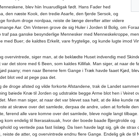
 Menneskene, blev hiin Inuarudligak født. Hans Fader hed
a, den næste Kook, den tredie Asarfe, den fjerde Sersok, og
ge fordum droge nordpaa, reiste de længe derefter atter videre
 mange Aar. Om Vinteren grove de sig Huler i Jorden til Bolig, om Foraa
 de traf paa ganske besynderlige Mennesker med Menneskekroppe, men
ed Buer; de kaldtes Erkelit, vare frygtelige, og kunde lugte imod Vi
 overvintrede, siger man, at de beklædte Huset indvendig med Skinde
 var det store med 6 Been, som kaldes Killifak. Man siger, at naar de f
 Kjød paany; men naar Benene fem Gange i Træk havde faaet Kjød, ble
 det blot ved at pege paa det.
g de droge afsted og vilde forkorte Afstandene, trak de Landet sammen
ening bøiede Knæ til Jorden og udstrakte begge Arme blot hen i Veiret o
t. Men man siger, at naar det var blevet saa høit, at de ikke kunde r
ste at skræve over det samlede, derpaa de andre, uden at forfeile den
te, førend alle vare komne over det samlede, bleve nogle langt tilbage.
og kom endelig til Ikerasaksuak, hvor der boede baade Bjergtrolde og
ophold og ventede paa fast Iislæg. Da Isen havde lagt sig, gik de stra
bi, reiste de atter, og overvintrede endnu flere Gange. Endelig gik de t