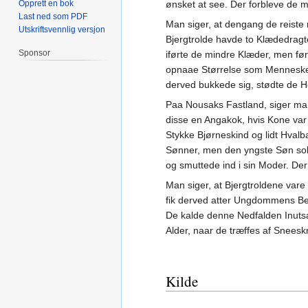
Opprett en bok
ønsket at see. Der forbleve de 
Last ned som PDF
Man siger, at dengang de reiste
Utskriftsvennlig versjon
Bjergtrolde havde to Klædedragt
Sponsor
iførte de mindre Klæder, men før
opnaae Størrelse som Mennesker.
derved bukkede sig, stødte de 
Paa Nousaks Fastland, siger man
disse en Angakok, hvis Kone var 
Stykke Bjørneskind og lidt Hvalba
Sønner, men den yngste Søn sol
og smuttede ind i sin Moder. Der
Man siger, at Bjergtroldene var
fik derved atter Ungdommens B
De kalde denne Nedfalden Inuts
Alder, naar de træffes af Sneesk
Kilde