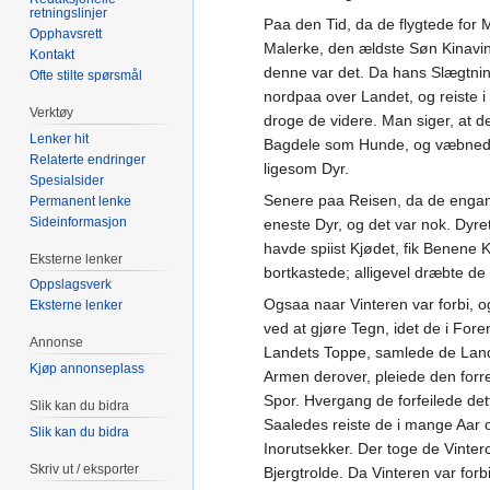
retningslinjer
Paa den Tid, da de flygtede for
Opphavsrett
Malerke, den ældste Søn Kinavin
Kontakt
denne var det. Da hans Slægtnin
Ofte stilte spørsmål
nordpaa over Landet, og reiste i
Verktøy
droge de videre. Man siger, at
Lenker hit
Bagdele som Hunde, og væbnede m
Relaterte endringer
ligesom Dyr.
Spesialsider
Senere paa Reisen, da de engang
Permanent lenke
Sideinformasjon
eneste Dyr, og det var nok. Dyret
havde spiist Kjødet, fik Benene
Eksterne lenker
bortkastede; alligevel dræbte de
Oppslagsverk
Ogsaa naar Vinteren var forbi, o
Eksterne lenker
ved at gjøre Tegn, idet de i For
Annonse
Landets Toppe, samlede de Lande
Kjøp annonseplass
Armen derover, pleiede den forre
Spor. Hvergang de forfeilede det
Slik kan du bidra
Saaledes reiste de i mange Aar 
Slik kan du bidra
Inorutsekker. Der toge de Vinter
Skriv ut / eksporter
Bjergtrolde. Da Vinteren var for