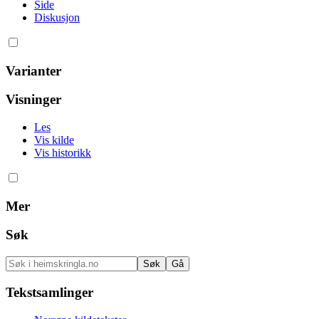
Side
Diskusjon
Varianter
Visninger
Les
Vis kilde
Vis historikk
Mer
Søk
Tekstsamlinger