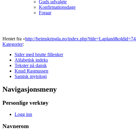
Guds udvalgte
Konfirmationsdage
Foraar
Hentet fra «
http://heimskringla.no/index.php?title=Lapland&oldid=7
Kategorier
:
Sider med brutte fillenker
Alfabetisk indeks
Tekster på dansk
Knud Rasmussen
Samisk mytologi
Navigasjonsmeny
Personlige verktøy
Logg inn
Navnerom