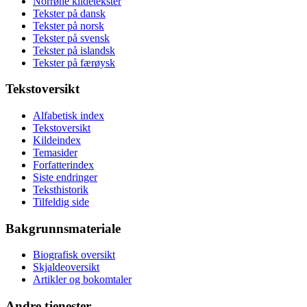
Norrøne kildetekster
Tekster på dansk
Tekster på norsk
Tekster på svensk
Tekster på islandsk
Tekster på færøysk
Tekstoversikt
Alfabetisk index
Tekstoversikt
Kildeindex
Temasider
Forfatterindex
Siste endringer
Teksthistorik
Tilfeldig side
Bakgrunnsmateriale
Biografisk oversikt
Skjaldeoversikt
Artikler og bokomtaler
Andre tjenester