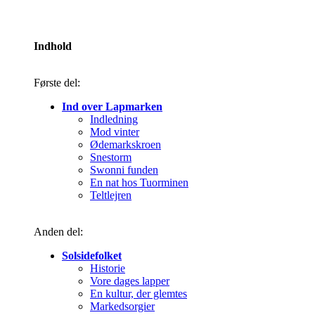
Indhold
Første del:
Ind over Lapmarken
Indledning
Mod vinter
Ødemarkskroen
Snestorm
Swonni funden
En nat hos Tuorminen
Teltlejren
Anden del:
Solsidefolket
Historie
Vore dages lapper
En kultur, der glemtes
Markedsorgier