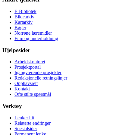
E-Bibliotek
Bildearkiv
Kartarkiv
Bøger
Norrøne læremidler
Film og underholdning
Hjelpesider
Arbeidskontoret
Prosjektportal
Igangværende prosjekter
Redaksjonelle retningslinjer
Opphavsrett
Kontakt
Ofte stilte spørsmål
Verktøy
Lenker hit
Relaterte endringer
Spesialsider
Permanent lenke