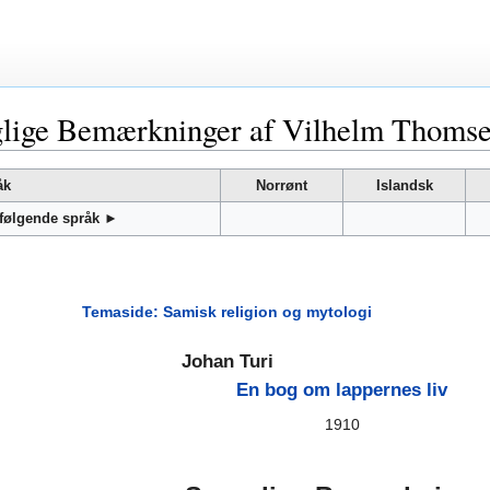
oglige Bemærkninger af Vilhelm Thoms
åk
Norrønt
Islandsk
 følgende språk ►
Temaside: Samisk religion og mytologi
Johan Turi
En bog om lappernes liv
1910