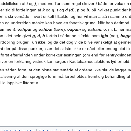
dskillelsen af
i
og
j
, medens Turi som regel skriver
i
både for vokalen 
 sig til fordelingen af
k
og
g, t
og
d
(
đ
),
p
og
b
, på hvilket punkt der 
f.s skrivemåde i hvert enkelt tilfælde, og her vil man altså i samme or
en og undertiden måske kan have en fonetisk grund. Når han derimod i 
sammen),
oahpat
og
oahbat
(lære),
oapam
og
oabam
, o. m. l., har 
n i det hele givet
g, d, b
fortrin i sådanne tilfælde som
igja
(nat),
bagje
ordobling bruger Turi ikke, og da det dog vilde blive vanskeligt at ge
der på disse punkter, især det sidste, ikke er nået eller endog blot ti
ge, først efterhånden under korrekturlæsningen (om end før rentryknin
hvor en forklaring vistnok kan søges i Kautokæinodialektens lydforhold.
n sådan form, at den blotte stavemåde af ordene ikke skulde lægge nogen
alisering af den sproglige form må forbeholdes fremtidig behandling af 
le lappiske litteratur.