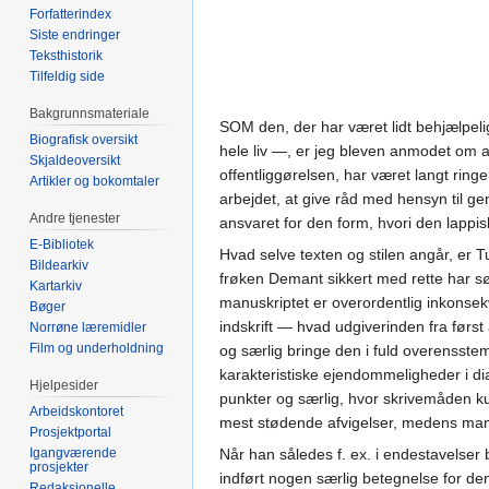
Forfatterindex
Siste endringer
Teksthistorik
Tilfeldig side
Bakgrunnsmateriale
SOM den, der har været lidt behjælpelig 
Biografisk oversikt
hele liv —, er jeg bleven anmodet om at
Skjaldeoversikt
offentliggørelsen, har været langt ring
Artikler og bokomtaler
arbejdet, at give råd med hensyn til g
Andre tjenester
ansvaret for den form, hvori den lappis
E-Bibliotek
Hvad selve texten og stilen angår, er Tu
Bildearkiv
frøken Demant sikkert med rette har sø
Kartarkiv
manuskriptet er overordentlig inkonsekv
Bøger
indskrift — hvad udgiverinden fra først
Norrøne læremidler
Film og underholdning
og særlig bringe den i fuld overensst
karakteristiske ejendommeligheder i dia
Hjelpesider
punkter og særlig, hvor skrivemåden kun
Arbeidskontoret
mest stødende afvigelser, medens man 
Prosjektportal
Igangværende
Når han således f. ex. i endestavelse
prosjekter
indført nogen særlig betegnelse for den
Redaksjonelle