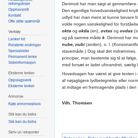
Derimod har man søgt at gennemføre a
retningslinjer
Opphavsrett
Den egentlige hovedvanskelighed knytter
Kontakt
udlyd har man ment at kunne bevare for
Ofte stilte spørsmål
volde nogen vanskelighed for forståels
okta
og
okda
(en),
ovtas
og
ovdas
(
Verktøy
og på samme måde
k
. Derimod har ma
Lenker hit
nube, nubi
(anden), o. l. (Konsonantf
Relaterte endringer
Spesialsider
stavemåde.) Dog skal det indrømmes, at 
Permanent lenke
principer, man bestemte sig til at føl
Sideinformasjon
med forsæt er ladet uforandret, særlig 
Eksterne lenker
Hovedsagen har været at give texten i e
Oppslagsverk
af nøjagtigere lydbetegnelse eller norm
Eksterne lenker
at indtage en fremragende plads i den lil
Annonse
Vilh. Thomsen
Kjøp annonseplass
Slik kan du bidra
Slik kan du bidra
Skriv ut / eksporter