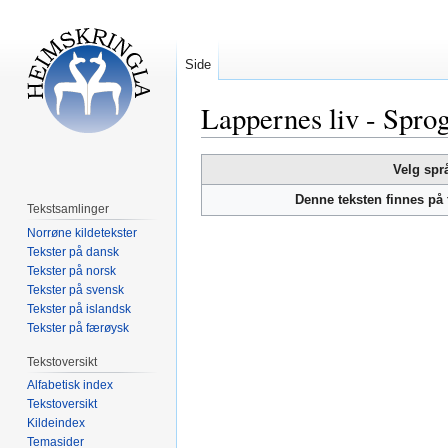
Side
Lappernes liv - Spr
Hopp
Hopp
Velg spr
til
til
Denne teksten finnes på
navigering
søk
Tekstsamlinger
Norrøne kildetekster
Tekster på dansk
Tekster på norsk
Tekster på svensk
Tekster på islandsk
Tekster på færøysk
Tekstoversikt
Alfabetisk index
Tekstoversikt
Kildeindex
Temasider