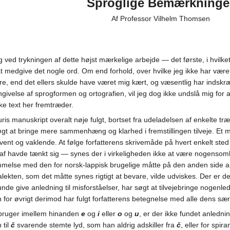
Sproglige Bemærkninge
Af Professor Vilhelm Thomsen
ved trykningen af dette højst mærkelige arbejde — det første, i hvilket e
 medgive det nogle ord. Om end forhold, over hvilke jeg ikke har været 
ere, end det ellers skulde have været mig kært, og væsentlig har indskræ
engivelse af sprogformen og ortografien, vil jeg dog ikke undslå mig f
ke text her fremtræder.
ris manuskript overalt nøje fulgt, bortset fra udeladelsen af enkelte træ
gt at bringe mere sammenhæng og klarhed i fremstillingen tilveje. Et m
ent og vaklende. At følge forfatterens skrivemåde på hvert enkelt sted 
 af havde tænkt sig — synes der i virkeligheden ikke at være nogensomhel
emmelse med den for norsk-lappisk brugelige måtte på den anden side a
lekten, som det måtte synes rigtigt at bevare, vilde udviskes. Der er de
de give anledning til misforståelser, har søgt at tilvejebringe nogenl
for øvrigt derimod har fulgt forfatterens betegnelse med alle dens sæ
r bruger imellem hinanden
e
og
i
eller
o
og
u
, er der ikke fundet anledni
 til
č
svarende stemte lyd, som han aldrig adskiller fra
č
, eller for spira