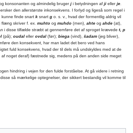
og konsonanten og almindelig bruger
j
i betydningen af
ji
eller
je
.
hersker den allerstørste inkonsekvens. I forlyd og ligeså som regel i
d kunne finde snart
k
snart
g
o. s. v., hvad der formentlig aldrig vil
flæng skriver f. ex.
muhto
og
muhdo
(men),
ahte
og
ahde
(at),
man i disse tilfælde stræbt at gennemføre det af sproget krævede
t, p
l
(på);
oudal
eller
ovdal
(før);
biega
(vind),
šadam
(jeg bliver),
nnemføre den konsekvent, har man ladet det bero ved hans
lsigtet fuld konsekvens, hvad der til dels må undskyldes med at de
gen af noget deraf) fæstnede sig, medens på den anden side meget
 hindring i vejen for den fulde forståelse. At gå videre i retning
disse så mærkelige optegnelser, der sikkert bestandig vil komme til