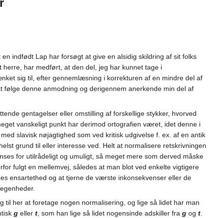
r
n indfødt Lap har forsøgt at give en alsidig skildring af sit folks
herre, har medført, at den del, jeg har kunnet tage i
nket sig til, efter gennemlæsning i korrekturen af en mindre del af
or at følge denne anmodning og derigennem anerkende min del af
ttende gentagelser eller omstilling af forskellige stykker, hvorved
eget vanskeligt punkt har derimod ortografien været, idet denne i
med slavisk nøjagtighed som ved kritisk udgivelse f. ex. af en antik
st grund til eller interesse ved. Helt at normalisere retskrivningen
nses for utilrådeligt og umuligt, så meget mere som derved måske
rfor fulgt en mellemvej, således at man blot ved enkelte vigtigere
edes ensartethed og at tjerne de værste inkonsekvenser eller de
regenheder.
ng til her at foretage nogen normalisering, og lige så lidet har man
ntisk
g
eller
t
, som han lige så lidet nogensinde adskiller fra
g
og
t
.