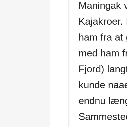
Maningak 
Kajakroer.
ham fra at 
med ham f
Fjord) lang
kunde naae
endnu læng
Sammesteds