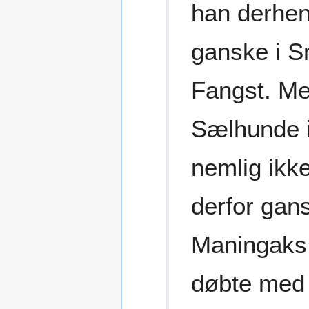
han derhen
ganske i S
Fangst. Me
Sælhunde i
nemlig ikk
derfor gans
Maningaks 
døbte med 