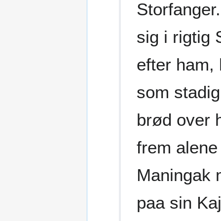
Storfanger
sig i rigti
efter ham,
som stadig
brød over 
frem alen
Maningak m
paa sin Ka