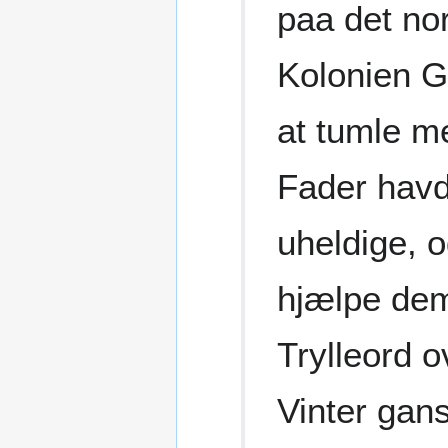
paa det no
Kolonien G
at tumle m
Fader havd
uheldige, o
hjælpe de
Trylleord o
Vinter gans