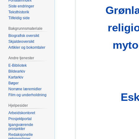
Forfatterindex
Siste endringer
Grønl
Teksthistorik
Tilfeldig side
religi
Bakgrunnsmateriale
Biografisk oversikt
myto
Skjaldeoversikt
Artikler og bokomtaler
Andre tjenester
E-Bibliotek
Bildearkiv
Kartarkiv
Bøger
Norrøne læremidler
Esk
Film og underholdning
Hjelpesider
Arbeidskontoret
Prosjektportal
Igangværende
prosjekter
Redaksjonelle
retningslinjer