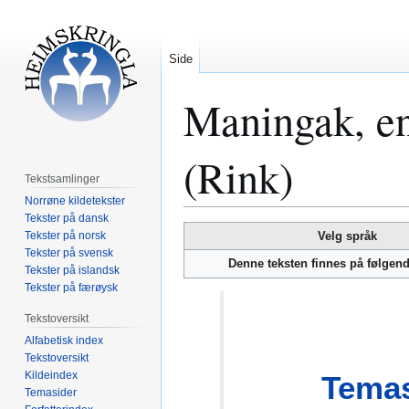
Side
Maningak, en
(Rink)
Tekstsamlinger
Norrøne kildetekster
Tekster på dansk
Hopp
Hopp
Tekster på norsk
Velg språk
til
til
Tekster på svensk
Denne teksten finnes på følgen
Tekster på islandsk
navigering
søk
Tekster på færøysk
Tekstoversikt
Alfabetisk index
Tekstoversikt
Kildeindex
Temas
Temasider