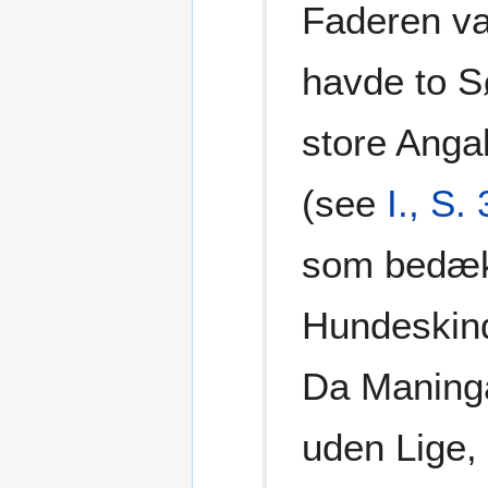
Faderen va
havde to 
store Anga
(see
I., S.
som bedæk
Hundeskind
Da Maninga
uden Lige,