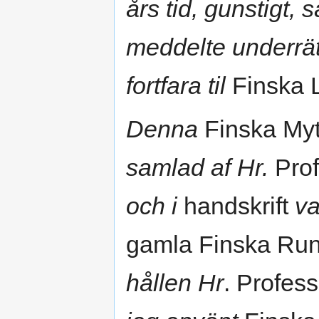
års tid, gunstigt,
meddelte underrät
fortfara til
Finska L
Denna
Finska Myt
samlad af Hr.
Pro
och i
handskrift
va
gamla Finska Run
hållen Hr
. Profes