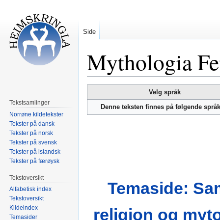
Side
Mythologia Fe
Hopp
Hopp
Velg språk
til
til
Tekstsamlinger
Denne teksten finnes på følgende språ
navigering
søk
Norrøne kildetekster
Tekster på dansk
Tekster på norsk
Tekster på svensk
Tekster på islandsk
Tekster på færøysk
Tekstoversikt
Temaside: Sa
Alfabetisk index
Tekstoversikt
Kildeindex
religion og myt
Temasider