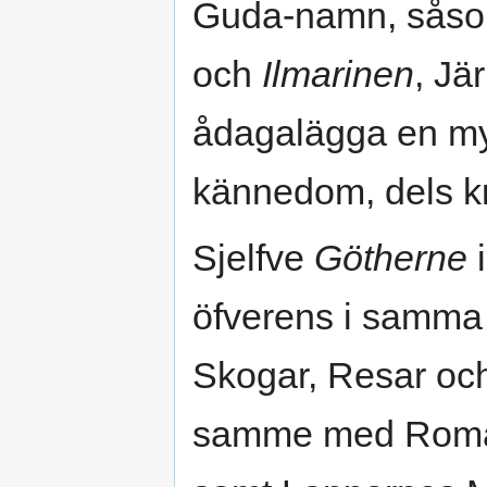
Guda-namn, såso
och
Ilmarinen
, Jä
ådagalägga en myc
kännedom, dels kr
Sjelfve
Götherne
i
öfverens i samma i
Skogar, Resar och
samme med Romar