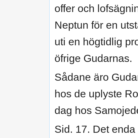
offer och lofsägni
Neptun för en uts
uti en högtidlig 
öfrige Gudarnas.
Sådane äro Guda
hos de uplyste R
dag hos Samojede
Sid. 17. Det enda