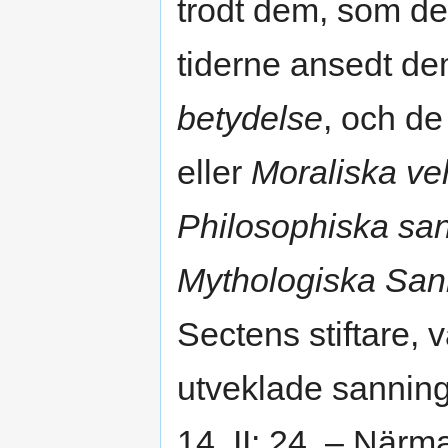
trodt dem, som de
tiderne ansedt de
betydelse
, och de
eller
Moraliska ve
Philosophiska san
Mythologiska Sa
Sectens stiftare, 
utveklade sanninge
14. II: 24. – Närm