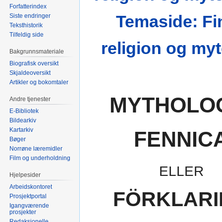
Forfatterindex
Temaside: Fi
Siste endringer
Teksthistorik
Tilfeldig side
religion og myt
Bakgrunnsmateriale
Biografisk oversikt
Skjaldeoversikt
Artikler og bokomtaler
MYTHOLO
Andre tjenester
E-Bibliotek
Bildearkiv
Kartarkiv
FENNIC
Bøger
Norrøne læremidler
Film og underholdning
ELLER
Hjelpesider
Arbeidskontoret
FÖRKLAR
Prosjektportal
Igangværende
prosjekter
Redaksjonelle