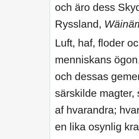
och äro dess Sky
Ryssland,
Wäinäm
Luft, haf, floder o
menniskans ögon,
och dessas geme
särskilde magter, 
af hvarandra; hvar
en lika osynlig kr