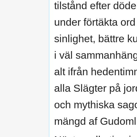
tilstånd efter död
under förtäkta ord 
sinlighet, bättre ku
i väl sammanhänga
alt ifrån hedentim
alla Slägter på jo
och mythiska sago
mängd af Gudomli