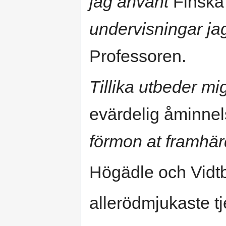
jag använt
Finska 
undervisningar jag
Professoren.
Tillika utbeder mig
evärdelig åminne
förmon at framhä
Högädle och Vidt
allerödmjukaste t