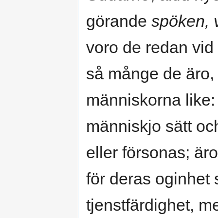
görande
spöken, 
voro de redan vid
så månge de äro, s
människorna like:
människjo sätt och
eller försonas; är
för deras oginhet 
tjenstfärdighet, m