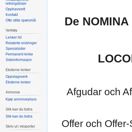
retningslinjer
Opphavsrett
Kontakt
De NOMINA
Ofte stilte spørsmål
Verktøy
Lenker hit
Relaterte endringer
Spesialsider
LOCO
Permanent lenke
Sideinformasjon
Eksterne lenker
Oppslagsverk
Eksterne lenker
Afgudar och Af
Annonse
Kjøp annonseplass
Slik kan du bidra
Slik kan du bidra
Offer och Offer-
Skriv ut / eksporter