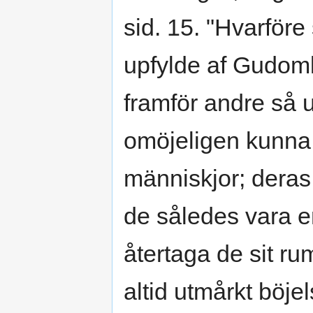
sid. 15. "Hvarföre
upfylde af Gudom
framför andre så 
omöjeligen kunna
människjor; deras
de således vara e
återtaga de sit r
altid utmårkt böje