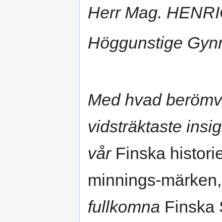
Herr Mag. HENR
Höggunstige Gyn
Med hvad berömvä
vidsträktaste insig
vår
Finska histori
minnings-märken
fullkomna
Finska 