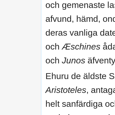
och gemenaste las
afvund, hämd, on
deras vanliga date
och
Æschines
åda
och
Junos
äfventyr
Ehuru de äldste S
Aristoteles
, antag
helt sanfärdiga o