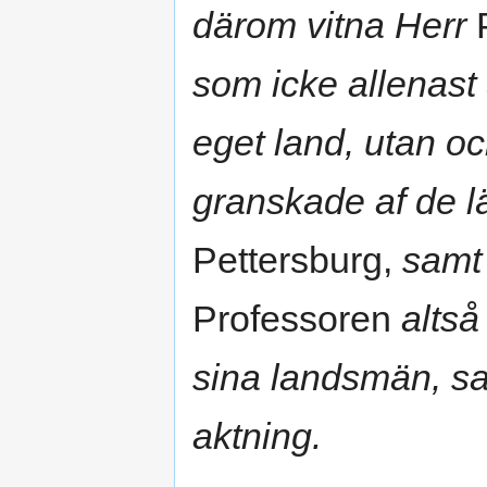
därom vitna Herr
P
som icke allenas
eget land, utan o
granskade af de lä
Pettersburg,
samt
Professoren
altså
sina landsmän, sam
aktning.