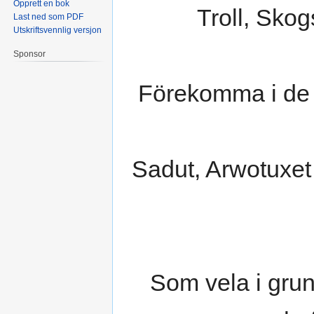
Opprett en bok
Troll, Sko
Last ned som PDF
Utskriftsvennlig versjon
Sponsor
Förekomma i de ä
Sadut, Arwotuxet
Som vela i grun