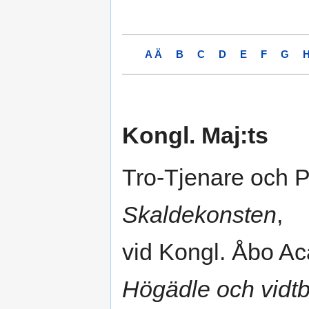
A Ä
B
C
D
E
F
G
Kongl. Maj:ts
Tro-Tjenare och P
Skaldekonsten
,
vid Kongl. Åbo A
Högädle och vidt