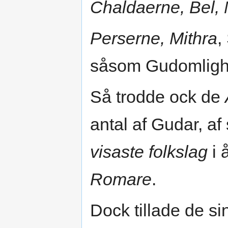
Chaldaerne, Bel, M
Perserne, Mithra
,
såsom Gudomligh
Så trodde ock de
antal af Gudar, af
visaste folkslag
i 
Romare
.
Dock tillade de s