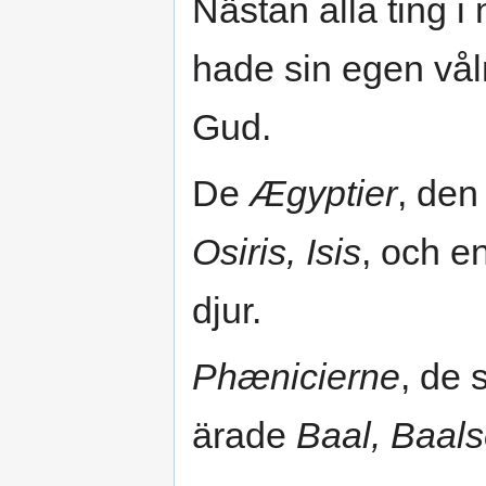
Nästan alla ting i 
hade sin egen vål
Gud.
De
Ægyptier
, den
Osiris, Isis
, och e
djur.
Phænicierne
, de 
ärade
Baal, Baal