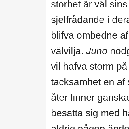
storhet är väl sin
sjelfrådande i de
blifva ombedne a
välvilja.
Juno
nödg
vil hafva storm på
tacksamhet en af
åter finner ganska
besatta sig med h
aldrig någon ände