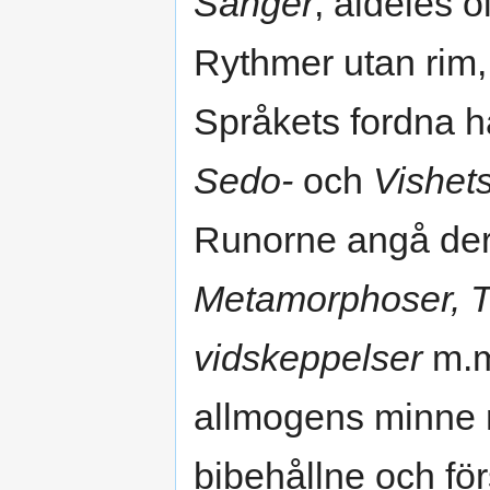
Sånger
, aldeles o
Rythmer utan rim,
Språkets fordna h
Sedo-
och
Vishet
Runorne angå de
Metamorphoser, 
vidskeppelser
m.m
allmogens minne 
bibehållne och först