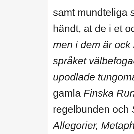
samt mundteliga sån
händt, at de i et 
men i dem är ock 
språket välbefogad
upodlade tungomål
gamla
Finska Ru
regelbunden och
Allegorier, Metap