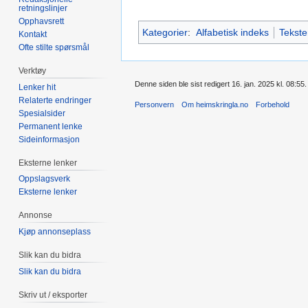
retningslinjer
Opphavsrett
Kategorier
:
Alfabetisk indeks
Tekste
Kontakt
Ofte stilte spørsmål
Verktøy
Denne siden ble sist redigert 16. jan. 2025 kl. 08:55.
Lenker hit
Relaterte endringer
Personvern
Om heimskringla.no
Forbehold
Spesialsider
Permanent lenke
Sideinformasjon
Eksterne lenker
Oppslagsverk
Eksterne lenker
Annonse
Kjøp annonseplass
Slik kan du bidra
Slik kan du bidra
Skriv ut / eksporter