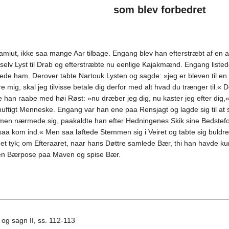
som blev forbedret
miut, ikke saa mange Aar tilbage. Engang blev han efterstræbt af en a
elv Lyst til Drab og efterstræbte nu eenlige Kajakmænd. Engang list
ede ham. Derover tabte Nartouk Lysten og sagde: »jeg er bleven til en
re mig, skal jeg tilvisse betale dig derfor med alt hvad du trænger til.
de han raabe med høi Røst: »nu dræber jeg dig, nu kaster jeg efter dig,«
ornuftigt Menneske. Engang var han ene paa Rensjagt og lagde sig til 
men nærmede sig, paakaldte han efter Hedningenes Skik sine Bedstefo
d, saa kom ind.« Men saa løftede Stemmen sig i Veiret og tabte sig bul
et tyk; om Efteraaret, naar hans Døttre samlede Bær, thi han havde kun 
en Bærpose paa Maven og spise Bær.
 og sagn II, ss. 112-113