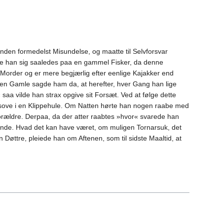
nden formedelst Misundelse, og maatte til Selvforsvar
ede han sig saaledes paa en gammel Fisker, da denne
 Morder og er mere begjærlig efter eenlige Kajakker end
« Den Gamle sagde ham da, at herefter, hver Gang han lige
 saa vilde han strax opgive sit Forsæt. Ved at følge dette
at sove i en Klippehule. Om Natten hørte han nogen raabe med
rældre. Derpaa, da der atter raabtes »hvor« svarede han
drende. Hvad det kan have været, om muligen Tornarsuk, det
Døttre, pleiede han om Aftenen, som til sidste Maaltid, at