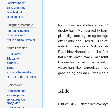
Forfatterindex
Siste endringer
Teksthistorik
Tilfeldig side
Nartouk var en Storfanger ved Pa
Bakgrunnsmateriale
dræbe ham. Men derved fik han s
Biografisk oversikt
Skjaldeoversikt
pludselig saae sig om og betragt
Artikler og bokomtaler
efter Sælhunde. Hvis du vil belæ
vilde til at begaae et Drab, skul
Andre tjenester
Raad blev Nartouk atter til et f
E-Bibliotek
høi Røst: »hvor, hvor.« Da Stem
Bildearkiv
ligesaa høit: »hvis du vil herin
Kartarkiv
vidste han ikke. Nartouk var meg
Bøger
Norrøne læremidler
gaae op og ned ad Gulvet med 
Film og underholdning
Hjelpesider
Kilde
Arbeidskontoret
Prosjektportal
Igangværende
prosjekter
Hinrich Rink: Eskimoiske eventyr
Redaksjonelle