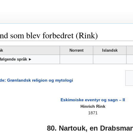
d som blev forbedret (Rink)
åk
Norrønt
Islandsk
 følgende språk ►
de: Grønlandsk religion og mytologi
Eskimoiske eventyr og sagn – II
Hinrich Rink
1871
80. Nartouk, en Drabsma