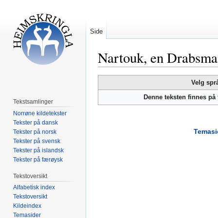
Side
Nartouk, en Drabsman
Hopp
Hopp
Velg spr
til
til
Denne teksten finnes på
navigering
søk
Tekstsamlinger
Norrøne kildetekster
Tekster på dansk
Temasi
Tekster på norsk
Tekster på svensk
Tekster på islandsk
Tekster på færøysk
Tekstoversikt
Alfabetisk index
Tekstoversikt
Kildeindex
Temasider