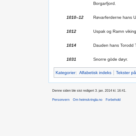
Borgarfjord.
1010–12
Røvarferderne hans Us
1012
Uspak og Ramn viking
1014
Dauden hans Torodd 
1031
Snorre gòde døyr.
Kategorier
:
Alfabetisk indeks
Tekster på
Denne siden ble sist redigert 3. jan. 2014 kl. 16:41.
Personvern
Om heimskringla.no
Forbehold