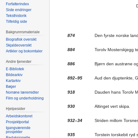
Forfatterindex
Siste endringer
Teksthistorik
Tilfeldig side
Bakgrunnsmateriale
874
Den fyrste norske lan
Biografisk oversikt
Skjaldeoversikt
884
Torolv Mosterskjegg te
Artikler og bokomtaler
Andre tjenester
886
Bjørn den austrøne og
E-Bibliotek
Bildearkiv
892–95
Aud den djuptenkte, Ge
Kartarkiv
Bøger
918
Dauden hans Torolv M
Norrøne læremidler
Film og underholdning
930
Altinget vert skipa.
Hjelpesider
Arbeidskontoret
932–34
Striden millom Torsnes
Prosjektportal
Igangværende
prosjekter
935
Torstein torskebit ryd 
Redaksjonelle