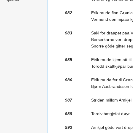
982
Erik raude finn Grønla
Vermund den mjaae kje
983
Saki for draapet paa V
Berserkarne vert drep
Snorre gòde gifter se
985
Eirik raude kjem att til
Torodd skattkjøpar bu
986
Eirik raude fer til Grøn
Bjørn Aasbrandsson fer
987
Striden millom Arnkjel 
988
Torolv bægjefot døyr.
993
Arnkjel gòde vert drep