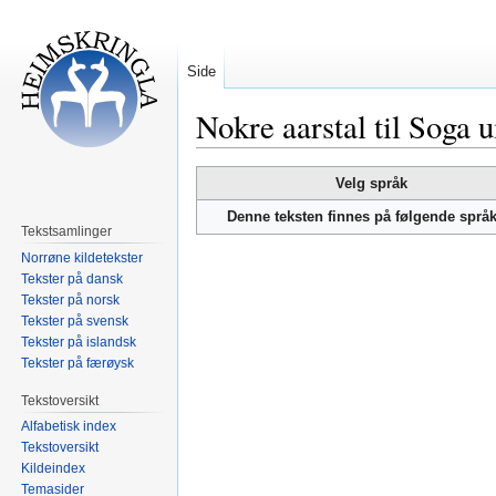
Side
Nokre aarstal til Soga
Hopp
Hopp
Velg språk
til
til
Denne teksten finnes på følgende språ
navigering
søk
Tekstsamlinger
Norrøne kildetekster
Tekster på dansk
Tekster på norsk
Tekster på svensk
Tekster på islandsk
Tekster på færøysk
Tekstoversikt
Alfabetisk index
Tekstoversikt
Kildeindex
Temasider