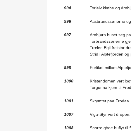
994
Torleiv kimbe og Arnbj
996
Aasbrandssønerne og T
997
Arnbjørn buset seg p
Torbrandssønerne gjer
Trælen Egil freistar d
Strid i Alptefjorden og
998
Forliket millom Alptef
1000
Kristendomen vert log
Torgunna kjem til Fro
1001
Skrymtet paa Frodaa.
1007
Viga-Styr vert drepen.
1008
Snorre gòde buflyt til