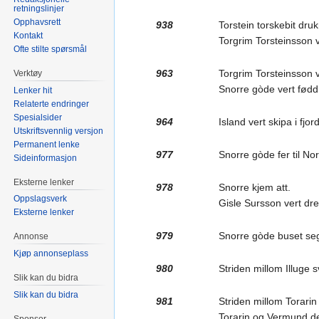
retningslinjer
Opphavsrett
938
Torstein torskebit druk
Kontakt
Torgrim Torsteinsson v
Ofte stilte spørsmål
963
Torgrim Torsteinsson 
Verktøy
Snorre gòde vert fødd
Lenker hit
Relaterte endringer
Spesialsider
964
Island vert skipa i fjo
Utskriftsvennlig versjon
Permanent lenke
977
Snorre gòde fer til Nor
Sideinformasjon
Eksterne lenker
978
Snorre kjem att.
Oppslagsverk
Gisle Sursson vert dr
Eksterne lenker
979
Snorre gòde buset seg
Annonse
Kjøp annonseplass
980
Striden millom Illuge s
Slik kan du bidra
Slik kan du bidra
981
Striden millom Torarin
Torarin og Vermund den
Sponsor