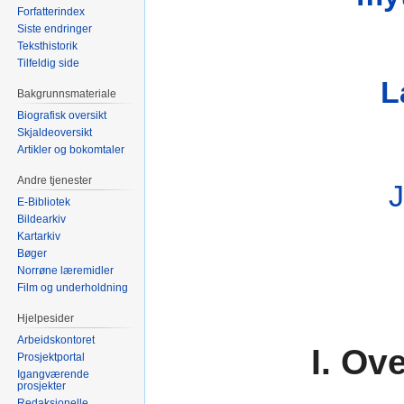
Forfatterindex
Siste endringer
Teksthistorik
Tilfeldig side
L
Bakgrunnsmateriale
Biografisk oversikt
Skjaldeoversikt
Artikler og bokomtaler
Andre tjenester
J
E-Bibliotek
Bildearkiv
Kartarkiv
Bøger
Norrøne læremidler
Film og underholdning
Hjelpesider
Arbeidskontoret
I. Ov
Prosjektportal
Igangværende
prosjekter
Redaksjonelle