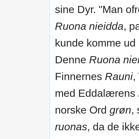
sine Dyr. "Man of
Ruona nieidda
, p
kunde komme ud 
Denne
Ruona nie
Finnernes
Rauni
,
med Eddalærens
norske Ord
grøn
,
ruonas
, da de ik