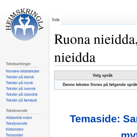
Side
Ruona nieidda,
nieidda
Tekstsamlinger
Norrøne kildetekster
Hopp
Hopp
Velg språk
Tekster på dansk
til
til
Tekster på norsk
Denne teksten finnes på følgende språ
navigering
søk
Tekster på svensk
Tekster på islandsk
Tekster på færøysk
Tekstoversikt
Temaside: Sa
Alfabetisk index
Tekstoversikt
Kildeindex
my
Temasider