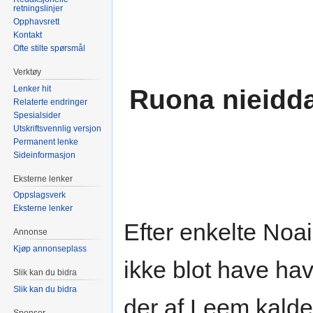
retningslinjer
Opphavsrett
Kontakt
Ofte stilte spørsmål
Verktøy
Lenker hit
Ruona nieidda
Relaterte endringer
Spesialsider
Utskriftsvennlig versjon
Permanent lenke
Sideinformasjon
Eksterne lenker
Oppslagsverk
Eksterne lenker
Efter enkelte Noa
Annonse
Kjøp annonseplass
ikke blot have ha
Slik kan du bidra
Slik kan du bidra
der af Leem kald
Sponsor