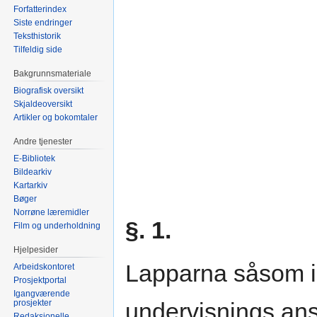
Forfatterindex
Siste endringer
Teksthistorik
Tilfeldig side
Bakgrunnsmateriale
Biografisk oversikt
Skjaldeoversikt
Artikler og bokomtaler
Andre tjenester
E-Bibliotek
Bildearkiv
Kartarkiv
Bøger
Norrøne læremidler
§. 1.
Film og underholdning
Hjelpesider
Lapparna såsom 
Arbeidskontoret
Prosjektportal
Igangværende
prosjekter
undervisnings anst
Redaksjonelle