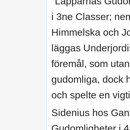
"Lapparnas Gudoml
i 3ne Classer; ne
Himmelska och Jor
läggas Underjord
föremål, som utan
gudomliga, dock h
och spelte en vigti
Sidenius hos Gan
Gudomligheter i 4