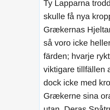
Ty Lapparna trodd
skulle få nya kro
Grækernas Hjeltar 
så voro icke hell
färden; hvarje ryk
viktigare tillfällen
dock icke med kr
Grækerne sina ora
utan. Deras Spåtru