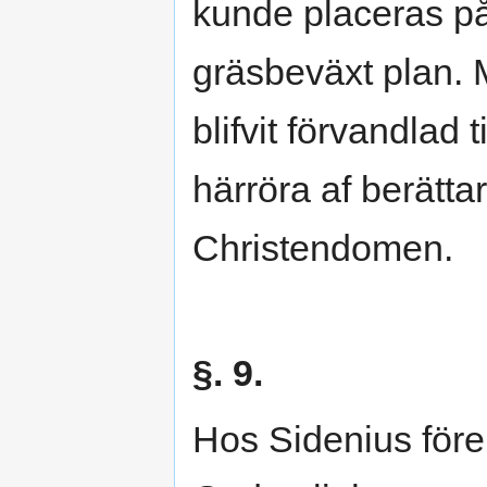
kunde placeras på 
gräsbeväxt plan.
blifvit förvandlad 
härröra af berätt
Christendomen.
§. 9.
Hos Sidenius för