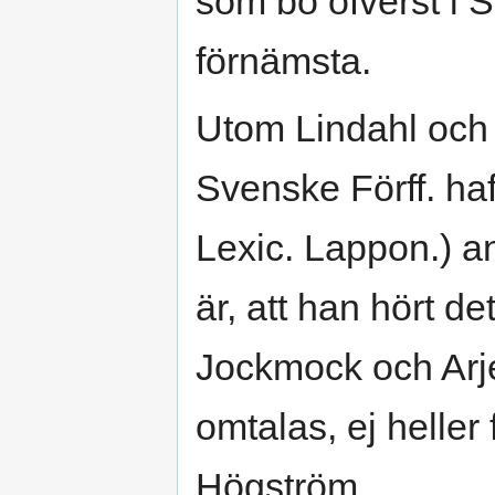
som bo öfverst i 
förnämsta.
Utom Lindahl och 
Svenske Förff. haf
Lexic. Lappon.) a
är, att han hört d
Jockmock och Arje
omtalas, ej helle
Högström.