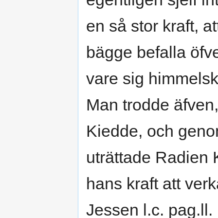
en så stor kraft, 
bägge befalla öfve
vare sig himmelska
Man trodde äfven,
Kiedde, och geno
uträttade Radien K
hans kraft att ver
Jessen l.c. pag.ll.