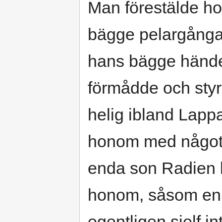
Man förestälde h
bägge pelargångar
hans bägge händer
förmådde och styrd
helig ibland Lapp
honom med något 
enda son Radien 
honom, såsom en 
egentligen sjelf i