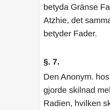
betyda Gränse Fad
Atzhie, det samma 
betyder Fader.
§. 7.
Den Anonym. hos 
gjorde skilnad me
Radien, hvilken s