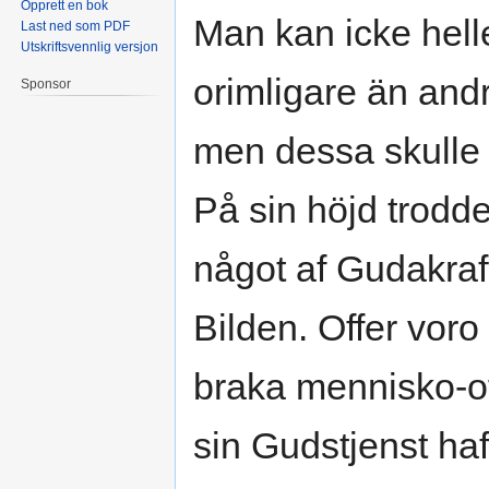
Opprett en bok
Man kan icke helle
Last ned som PDF
Utskriftsvennlig versjon
orimligare än and
Sponsor
men dessa skulle 
På sin höjd trodd
något af Gudakra
Bilden. Offer voro
braka mennisko-off
sin Gudstjenst haf