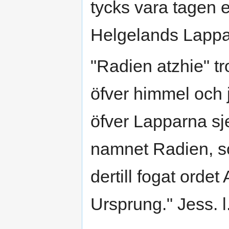
tycks vara tagen e
Helgelands Lappa
"Radien atzhie" t
öfver himmel och 
öfver Lapparna sj
namnet Radien, s
dertill fogat ordet
Ursprung." Jess. l.