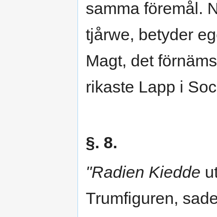
samma föremål. NB
tjårwe, betyder e
Magt, det förnämst
rikaste Lapp i So
§. 8.
"Radien Kiedde
ut
Trumfiguren, sade