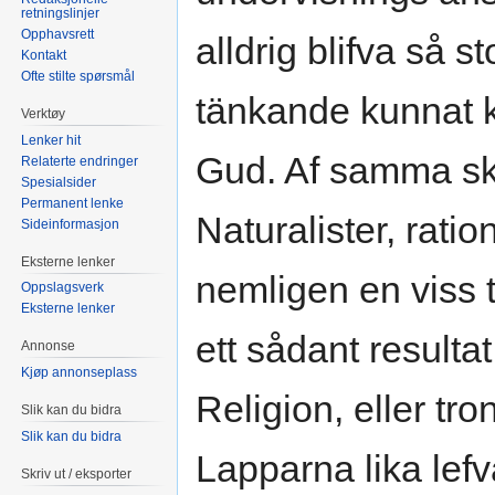
retningslinjer
Opphavsrett
alldrig blifva så 
Kontakt
Ofte stilte spørsmål
tänkande kunnat 
Verktøy
Lenker hit
Gud. Af samma skä
Relaterte endringer
Spesialsider
Permanent lenke
Naturalister, ratio
Sideinformasjon
Eksterne lenker
nemligen en viss t
Oppslagsverk
Eksterne lenker
ett sådant resulta
Annonse
Kjøp annonseplass
Religion, eller tro
Slik kan du bidra
Slik kan du bidra
Lapparna lika lef
Skriv ut / eksporter