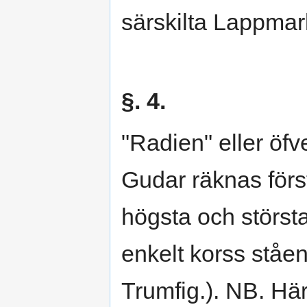
särskilta Lappmar
§. 4.
"Radien" eller öf
Gudar räknas förs
högsta och störs
enkelt korss ståe
Trumfig.). NB. H