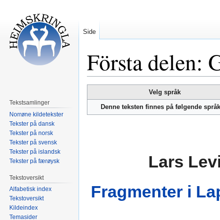
Side
Första delen: 
Hopp
Hopp
Velg språk
til
til
Tekstsamlinger
Denne teksten finnes på følgende språ
navigering
søk
Norrøne kildetekster
Tekster på dansk
Tekster på norsk
Tekster på svensk
Tekster på islandsk
Lars Lev
Tekster på færøysk
Tekstoversikt
Fragmenter i L
Alfabetisk index
Tekstoversikt
Kildeindex
Temasider