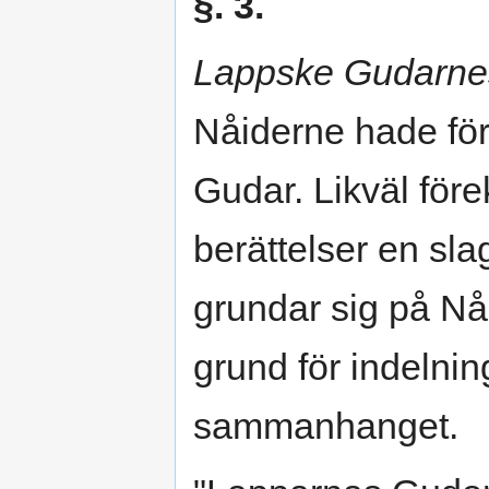
§. 3.
Lappske Gudarnes 
Nåiderne hade för
Gudar. Likväl för
berättelser en sl
grundar sig på Nåi
grund för indelning
sammanhanget.