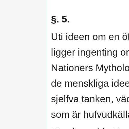
§. 5.
Uti ideen om en öf
ligger ingenting o
Nationers Mytholo
de menskliga idee
sjelfva tanken, väd
som är hufvudkällan