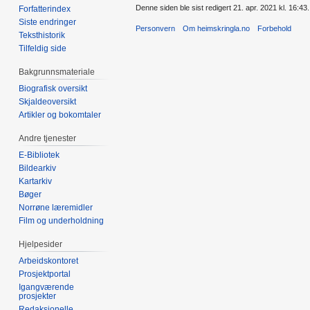
Denne siden ble sist redigert 21. apr. 2021 kl. 16:43.
Forfatterindex
Siste endringer
Personvern
Om heimskringla.no
Forbehold
Teksthistorik
Tilfeldig side
Bakgrunnsmateriale
Biografisk oversikt
Skjaldeoversikt
Artikler og bokomtaler
Andre tjenester
E-Bibliotek
Bildearkiv
Kartarkiv
Bøger
Norrøne læremidler
Film og underholdning
Hjelpesider
Arbeidskontoret
Prosjektportal
Igangværende
prosjekter
Redaksjonelle