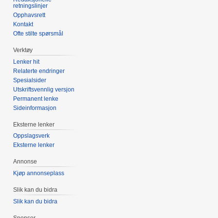
retningslinjer
Opphavsrett
Kontakt
Ofte stilte spørsmål
Verktøy
Lenker hit
Relaterte endringer
Spesialsider
Utskriftsvennlig versjon
Permanent lenke
Sideinformasjon
Eksterne lenker
Oppslagsverk
Eksterne lenker
Annonse
Kjøp annonseplass
Slik kan du bidra
Slik kan du bidra
Sponsor