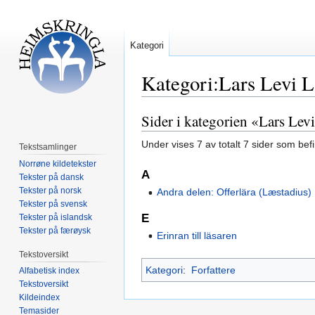
Kategori
Kategori:Lars Levi L
Sider i kategorien «Lars Lev
Hopp
Hopp
til
til
Under vises 7 av totalt 7 sider som bef
Tekstsamlinger
navigering
søk
Norrøne kildetekster
A
Tekster på dansk
Tekster på norsk
Andra delen: Offerlära (Læstadius)
Tekster på svensk
E
Tekster på islandsk
Tekster på færøysk
Erinran till läsaren
Tekstoversikt
Kategori
:
Forfattere
Alfabetisk index
Tekstoversikt
Kildeindex
Temasider