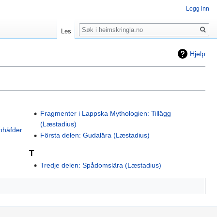
Logg inn
Søk
Les
Hjelp
Fragmenter i Lappska Mythologien: Tillägg
(Læstadius)
ohäfder
Första delen: Gudalära (Læstadius)
T
Tredje delen: Spådomslära (Læstadius)