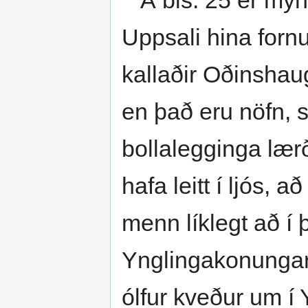
Á bls. 25 er myn
Uppsali hina fornu 
kallaðir Oðinshau
en það eru nöfn, s
bollalegginga lær
hafa leitt í ljós, að
menn líklegt að í
Ynglingakonungarn
ólfur kveður um í 