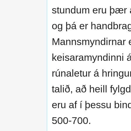
stundum eru þær 
og þá er hand­brag
Mannsmyndirnar e
keisaramyndinni 
rúnaletur á hring
talið, að heill fy
eru af í þessu bind
500-700.