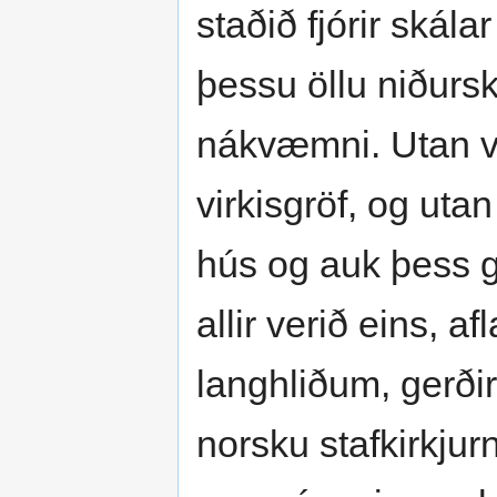
staðið fjórir skála
þessu öllu niðurs
nákvæmni. Utan við
virkisgröf, og uta
hús og auk þess g
allir verið eins, a
langhliðum, gerðir
norsku stafkirkjurn