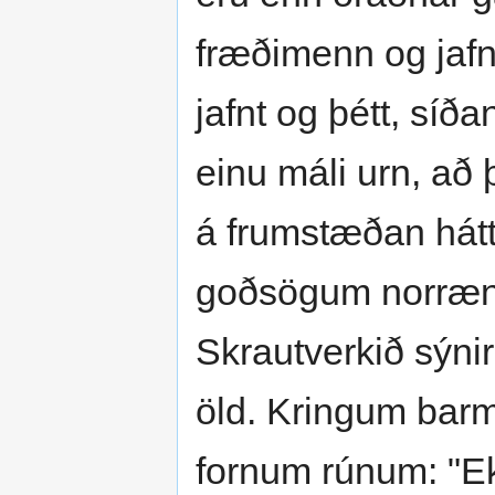
fræðimenn og jafn
jafnt og þétt, síð
einu máli urn, að
á frumstæðan hátt
goðsögum norræn
Skrautverkið sýni
öld. Kringum barm 
fornum rúnum: "Ek