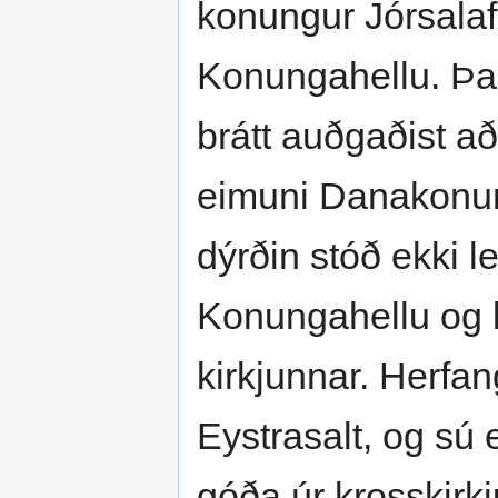
konungur Jórsalafa
Konungahellu. Þar
brátt auðgaðist að
eimuni Danakonung
dýrðin stóð ekki l
Konungahellu og l
kirkjunnar. Herfan
Eystrasalt, og sú 
góða úr krosskirk