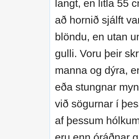
langt, en litla 55
að hornið sjálft var
blöndu, en utan um
gulli. Voru þeir 
manna og dýra, en 
eða stungnar mynd
við sögurnar í þe
af þessum hólkum
eru enn óráðnar g