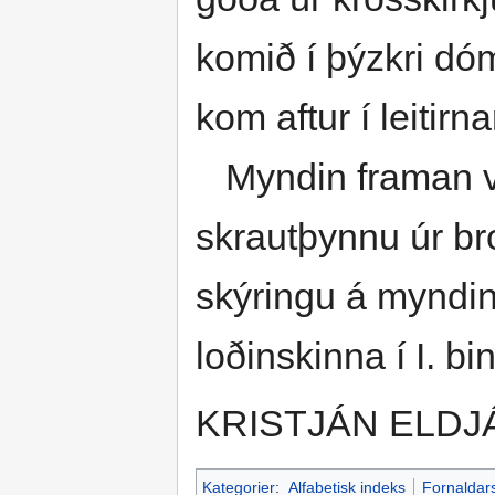
komið í þýzkri dóm
kom aftur í leitirna
Myndin framan vi
skrautþynnu úr br
skýringu á myndin
loðinskinna í I. bin
KRISTJÁN ELDJ
Kategorier
:
Alfabetisk indeks
Fornaldar