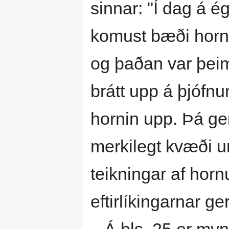
sinnar: "Í dag á é
komust bæði horni
og þaðan var þeim 
brátt upp á þjófn
hornin upp. Þá ge
merkilegt kvæði um
teikningar af horn
eftirlíkingarnar ge