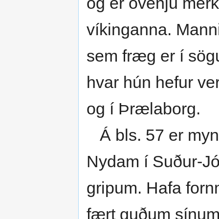
og er óvenju merki
víkinganna. Manni
sem fræg er í sögu
hvar hún hefur ver
og í Þrælaborg.
Á bls. 57 er mynd 
Nydam í Suður-Jó
gripum. Hafa forn
fært guðum sínum þ