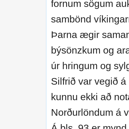
fornum sögum auk
sambönd víkingarni
Þarna ægir sama
býsönzkum og ara
úr hringum og syl
Silfrið var vegið
kunnu ekki að nota
Norðurlöndum á vík
Á bls. 93 er mynd a