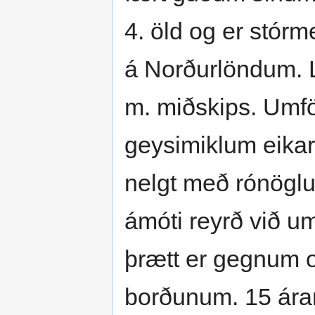
4. öld og er stór
á Norðurlöndum. L
m. miðskips. Umfö
geysimiklum eikarf
nelgt með rónöglum
ámóti reyrð við u
þrætt er gegnum o
borðunum. 15 árar 