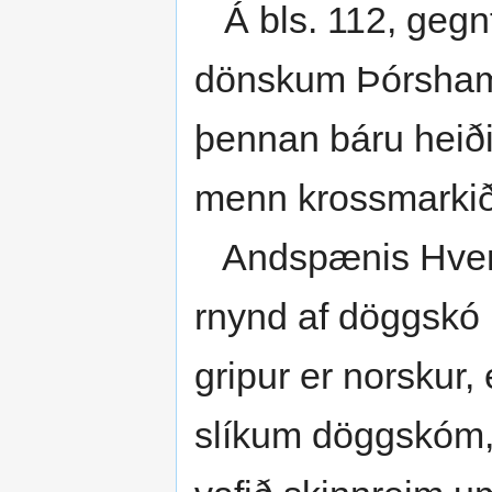
Á bls. 112, gegnt
dönskum Þórs­hamri
þennan báru heiðin
menn krossmarkið
Andspænis Hversu
rnynd af dögg­skó 
gripur er norskur, 
slíkum döggskóm,