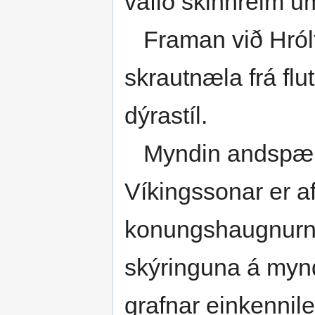
vafið skinnreim um
Framan við Hrólfs
skrautnæla frá flu
dýrastíl.
Myndin andspæni
Víkingssonar er af 
konungshaugnurn í
skýringuna á mynd
grafnar einkennil