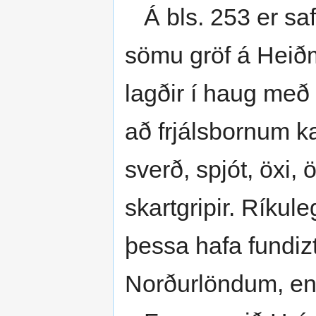
Á bls. 253 er saf
sömu gröf á Heið­m
lagðir í haug með 
að frjálsbornum kar
sverð, spjót, öxi,
skartgripir. Ríku­l
þessa hafa fundiz
Norðurlöndum, en 