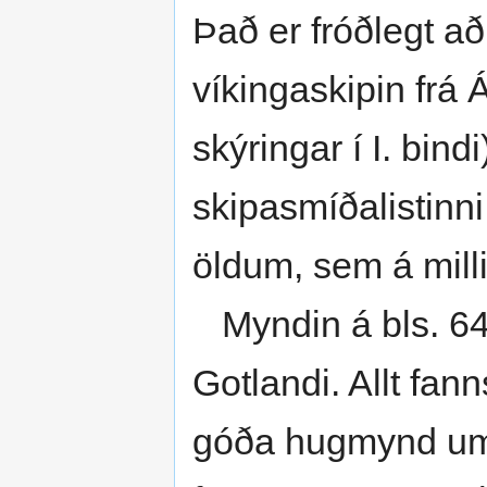
Það er fróðlegt a
víkinga­skipin fr
skýringar í I. bind
skipasmíðalistinni
öldum, sem á milli
Myndin á bls. 64 e
Gotlandi. Allt fan
góða hugmynd um s