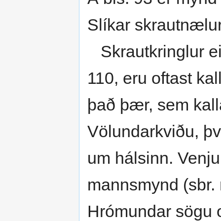
Slíkar skraut­nælur
Skrautkringlur ei
110, eru oftast kall
það þær, sem kalla
Völundarkviðu, því
um hálsinn. Venju
mannsmynd (sbr. m
Hrómundar sögu o