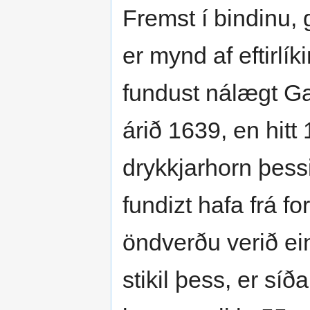
Fremst í bindinu, 
er mynd af eftirlí
fundust nálægt Ga
árið 1639, en hitt
drykkjarhorn þess
fundizt hafa frá f
öndverðu verið ei
stikil þess, er síð