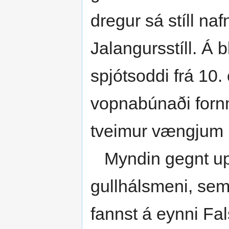
dregur sá stíll naf
Jalangursstíll. Á 
spjótsoddi frá 10. 
vopnabúnaði forn
tveim­ur vængjum ú
Myndin gegnt upph
gullhálsmeni, sem 
fannst á eynni Fals