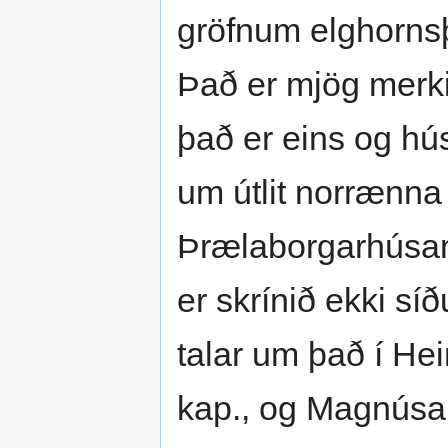
gröfn­um elghorns
Það er mjög merki
það er eins og hú
um útlit norrænna 
Þrælaborgarhúsann
er skrínið ekki sí
talar um það í He
kap., og Magnúsar 