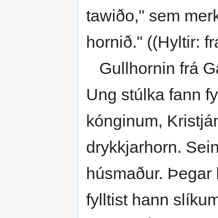
tawiðo," sem merki
hornið." ((Hyltir: 
Gullhornin frá Ga
Ung stúlka fann f
kónginum, Kristján
drykkjarhorn. Sei
húsmaður. Þegar h
fylltist hann slík