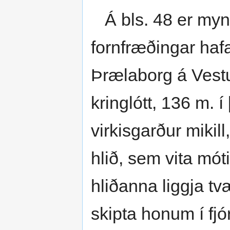
Á bls. 48 er mynd
fornfræðingar hafa
Þrælaborg á Vestu
kringlótt, 136 m. 
virkisgarður mikil
hlið, sem vita mót
hliðanna liggja tvæ
skipta honum í fjó