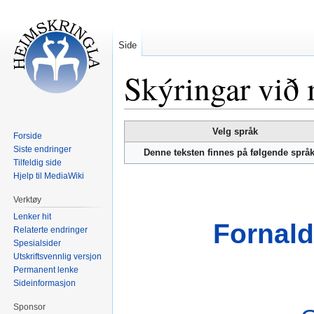
Side
Skýringar við
Hopp
Hopp
Velg språk
Forside
til
til
Siste endringer
Denne teksten finnes på følgende språ
navigering
søk
Tilfeldig side
Hjelp til MediaWiki
Verktøy
Lenker hit
Fornald
Relaterte endringer
Spesialsider
Utskriftsvennlig versjon
Permanent lenke
Sideinformasjon
Sponsor