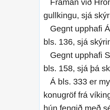
Framan við Hróm
gullkingu, sjá skýr
Gegnt upphafi Á
bls. 136, sjá skýr
Gegnt upphafi St
bls. 158, sjá þá s
Á bls. 333 er my
konugröf frá vík­i
hún fengið með s