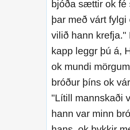
bjóða sættir ok fé 
þar með várt fylgi
vilið hann krefja.
kapp leggr þú á, H
ok mundi mörgum þ
bróður þíns ok vár
"Lítill mannskaði v
hann var minn bróði
hans, ok þykkir mér