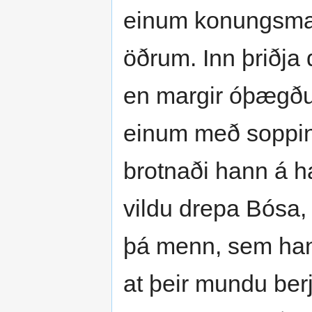
einum konungsman
öðrum. Inn þriðja 
en margir óþægðu
einum með soppin
brotnaði hann á há
vildu drepa Bósa
þá menn, sem hann 
at þeir mundu berj