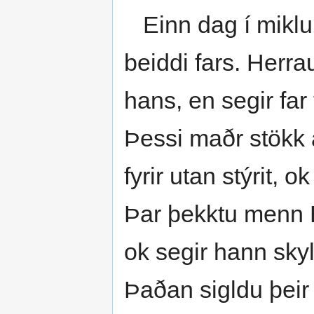
Einn dag í miklu 
beiddi fars. Herrau
hans, en segir far 
Þessi maðr stökk a
fyrir utan stýrit, 
Þar þekktu menn 
ok segir hann skyl
Þaðan sigldu þeir