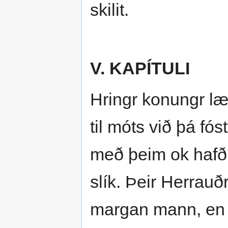
skilit.
V. KAPÍTULI
Hringr konungr læt
til móts við þá fó
með þeim ok hafði
slík. Þeir Herrau
margan mann, en þó