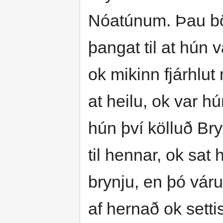
Nóatúnum. Þau bör
þangat til at hún v
ok mikinn fjárhlu
at heilu, ok var h
hún því kölluð Bry
til hennar, ok sa
brynju, en þó váru
af hernað ok settis