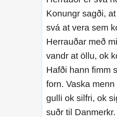
Konungr sagði, at 
svá at vera sem ko
Herrauðar með mi
vandr at öllu, ok
Hafði hann fimm sk
forn. Vaska menn 
gulli ok silfri, ok
suðr til Danmerkr.