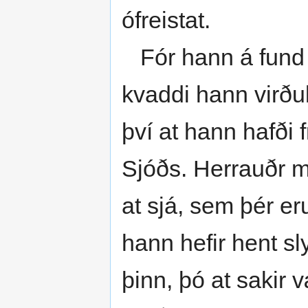
ófreistat.
Fór hann á fund f
kvaddi hann virðul
því at hann hafði 
Sjóðs. Herrauðr mæl
at sjá, sem þér er
hann hefir hent sl
þinn, þó at sakir v