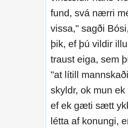
fund, svá nærri m
vissa," sagði Bósi,
þik, ef þú vildir il
traust eiga, sem þ
"at lítill mannskað
skyldr, ok mun ek 
ef ek gæti sætt yk
létta af konungi, 