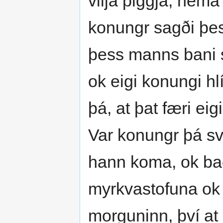
vilja þiggja, nema 
konungr sagði þes
þess manns bani sk
ok eigi konungi h
þá, at þat færi eigi
Var konungr þá svá
hann koma, ok bað
myrkvastofuna ok
morguninn, því at 