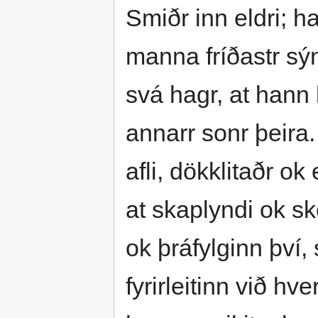
Smiðr inn eldri; ha
manna fríðastr sýn
svá hagr, at hann 
annarr sonr þeira. 
afli, dökklitaðr ok
at skaplyndi ok s
ok þráfylginn því,
fyrirleitinn við h