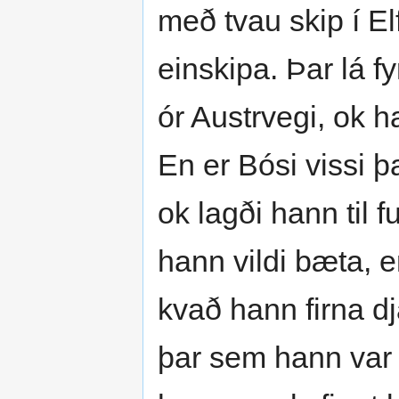
með tvau skip í El
einskipa. Þar lá f
ór Austrvegi, ok h
En er Bósi vissi 
ok lagði hann til 
hann vildi bæta, e
kvað hann firna dj
þar sem hann var 