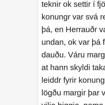
teknir ok settir í 
konungr var svá re
þá, en Herrauðr va
undan, ok var þá fy
dauðu. Váru marg
at hann skyldi tak
leiddr fyrir konu
lögðu margir þar ve