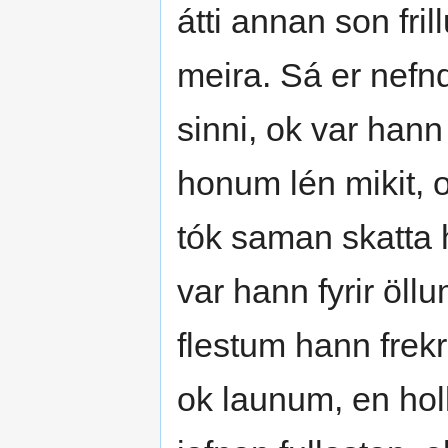
átti annan son fri
meira. Sá er nefn
sinni, ok var hann
honum lén mikit, 
tók saman skatta h
var hann fyrir öll
flestum hann frekr
ok launum, en hol