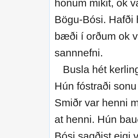
honum mikit, ok v
Bögu-Bósi. Hafði h
bæði í orðum ok v
sannnefni.
Busla hét kerling.
Hún fóstraði sonu
Smiðr var henni m
at henni. Hún ba
Bósi sagðist eigi v