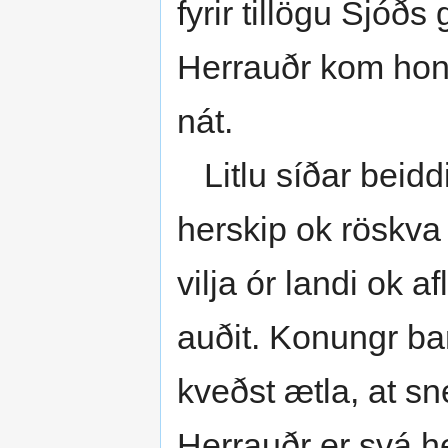
fyrir tillögu Sjóð
Herrauðr kom hon
nát.
Litlu síðar beiddi
herskip ok röskva 
vilja ór landi ok a
auðit. Konungr bar
kveðst ætla, at sn
Herrauðr er svá h