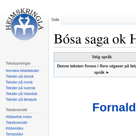
Side
Bósa saga ok 
Hopp
Hopp
Velg språk
til
til
Tekstsamlinger
Denne teksten finnes i flere utgaver på fø
navigering
søk
Norrøne kildetekster
språk ►
Tekster på dansk
Tekster på norsk
Tekster på svensk
Tekster på islandsk
Tekster på færøysk
Fornald
Tekstoversikt
Alfabetisk index
Tekstoversikt
Kildeindex
Temasider