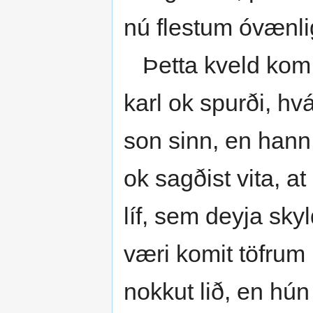
nú flestum óvænli
Þetta kveld kom B
karl ok spurði, hvá
son sinn, en hann 
ok sagðist vita, a
líf, sem deyja skyl
væri komit töfrum 
nokkut lið, en hún