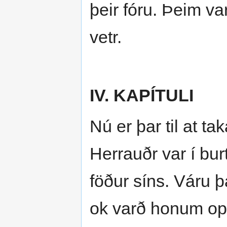
þeir fóru. Þeim var
vetr.
IV. KAPÍTULI
Nú er þar til at ta
Herrauðr var í burt
föður síns. Váru þ
ok varð honum opt