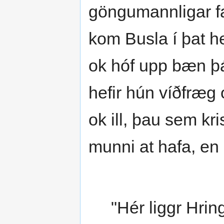
göngumannligar fa
kom Busla í þat he
ok hóf upp bæn þá
hefir hún víðfræg 
ok ill, þau sem k
munni at hafa, en 
"Hér liggr Hrin