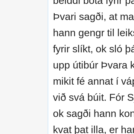
beiddi bóta fyrir 
Þvari sagði, at mað
hann gengr til leik
fyrir slíkt, ok sló
upp útibúr Þvara ka
mikit fé annat í 
við svá búit. Fór S
ok sagði hann ko
kvat þat illa, er 