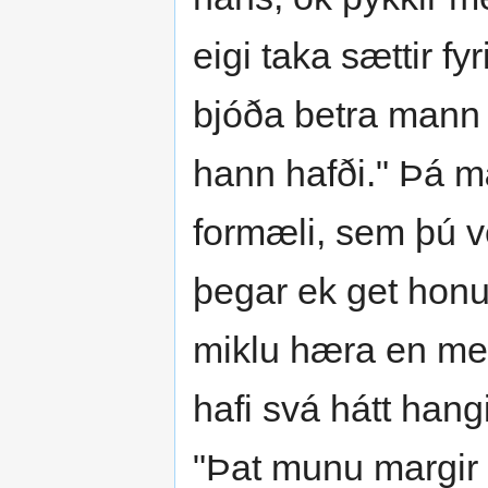
eigi taka sættir f
bjóða betra mann 
hann hafði." Þá mæ
formæli, sem þú vei
þegar ek get honu
miklu hæra en menn
hafi svá hátt hang
"Þat munu margir 