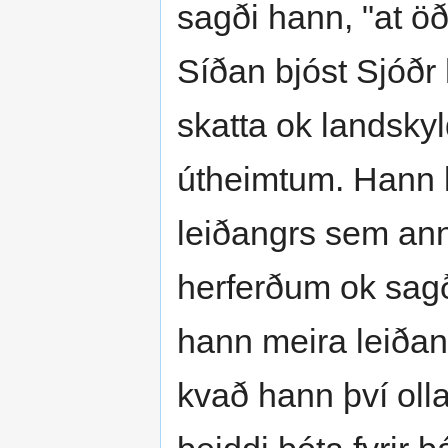
sagði hann, "at öðr
Síðan bjóst Sjóð
skatta ok landskyl
útheimtum. Hann k
leiðangrs sem anna
herferðum ok sagði
hann meira leiðan
kvað hann því ollat