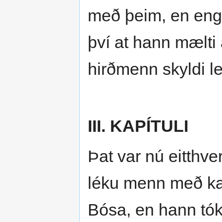
með þeim, en engi
því at hann mælti a
hirðmenn skyldi le
III. KAPÍTULI
Þat var nú eitthver
léku menn með kapp
Bósa, en hann tók 