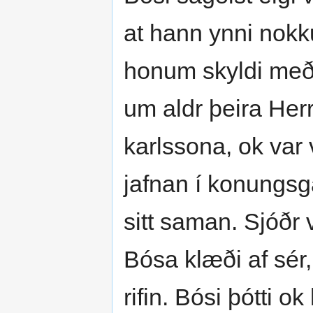
at hann ynni nokk
honum skyldi með 
um aldr þeira He
karlssona, ok var
jafnan í konungsga
sitt saman. Sjóðr
Bósa klæði af sér,
rifin. Bósi þótti o