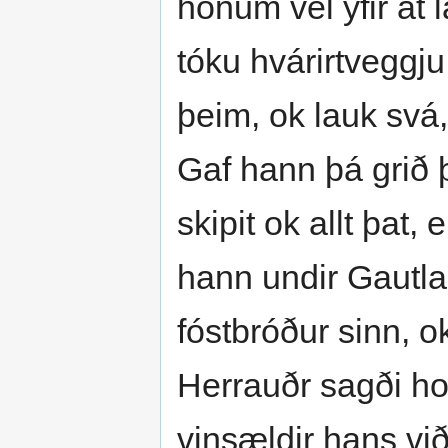
honum vel yfir at 
tóku hvárirtveggju
þeim, ok lauk svá
Gaf hann þá grið þ
skipit ok allt þat,
hann undir Gautla
fóstbróður sinn, 
Herrauðr sagði ho
vinsældir hans við