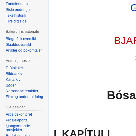
Forfatterindex
Siste endringer
Teksthistorik
Tilfeldig side
Bakgrunnsmateriale
BJA
Biografisk oversikt
Skjaldeoversikt
Artikler og bokomtaler
Andre tjenester
E-Bibliotek
Bildearkiv
Kartarkiv
Bøger
Bósa
Norrøne læremidler
Film og underholdning
Hjelpesider
Arbeidskontoret
Prosjektportal
Igangværende
prosjekter
I. KAPÍTULI
Redaksjonelle