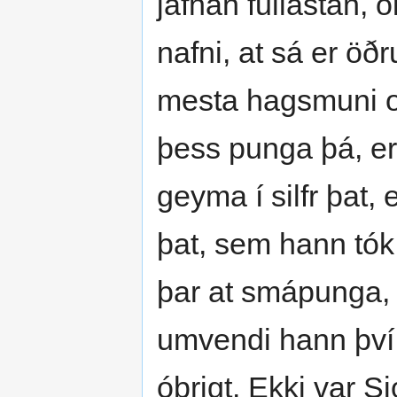
jafnan fullastan, o
nafni, at sá er öð
mesta hagsmuni ok
þess punga þá, er 
geyma í silfr þat, 
þat, sem hann tók 
þar at smápunga, 
umvendi hann því 
óbrigt. Ekki var 