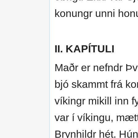
konungr unni honu
II. KAPÍTULI
Maðr er nefndr Þv
bjó skammt frá ko
víkingr mikill inn 
var í víkingu, mæt
Brynhildr hét. Hún