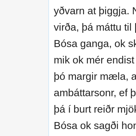
yðvarn at þiggja. 
virða, þá máttu til 
Bósa ganga, ok sk
mik ok mér endist 
þó margir mæla, a
ambáttarsonr, ef þ
þá í burt reiðr mjö
Bósa ok sagði hon