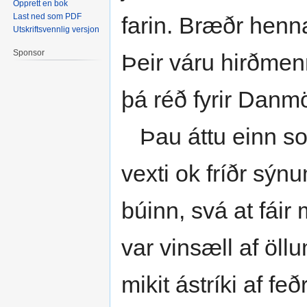
Opprett en bok
Last ned som PDF
farin. Bræðr henna
Utskriftsvennlig versjon
Sponsor
Þeir váru hirðmen
þá réð fyrir Danm
Þau áttu einn son
vexti ok fríðr sýnu
búinn, svá at fáir
var vinsæll af öl
mikit ástríki af fe