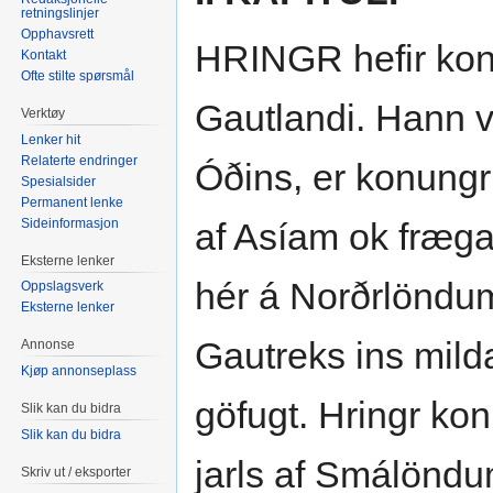
retningslinjer
Opphavsrett
HRINGR hefir konun
Kontakt
Ofte stilte spørsmål
Gautlandi. Hann 
Verktøy
Lenker hit
Relaterte endringer
Óðins, er konungr
Spesialsider
Permanent lenke
Sideinformasjon
af Asíam ok fræga
Eksterne lenker
hér á Norðrlöndum
Oppslagsverk
Eksterne lenker
Gautreks ins milda
Annonse
Kjøp annonseplass
göfugt. Hringr kon
Slik kan du bidra
Slik kan du bidra
jarls af Smálöndum
Skriv ut / eksporter