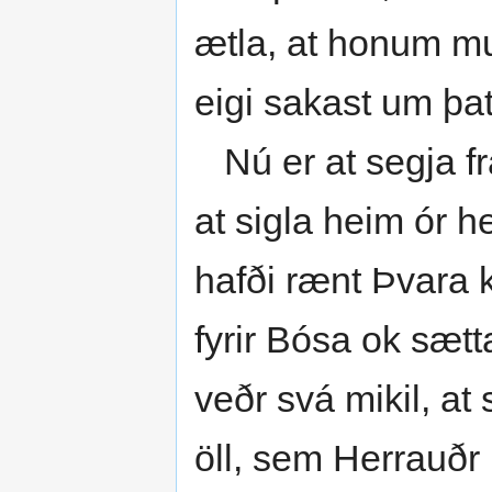
ætla, at honum mu
eigi sakast um þat
Nú er at segja fr
at sigla heim ór he
hafði rænt Þvara k
fyrir Bósa ok sæt
veðr svá mikil, at 
öll, sem Herrauðr