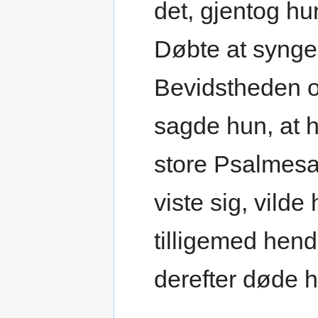
det, gjentog hu
Døbte at synge
Bevidstheden og
sagde hun, at h
store Psalmesa
viste sig, vild
tilligemed he
derefter døde 