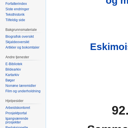
og m
Forfatterindex
Siste endringer
Teksthistorik
Tilfeldig side
Bakgrunnsmateriale
Biografisk oversikt
Skjaldeoversikt
Eskimois
Artikler og bokomtaler
Andre tjenester
E-Bibliotek
Bildearkiv
Kartarkiv
Bøger
Norrøne læremidler
Film og underholdning
Hjelpesider
92
Arbeidskontoret
Prosjektportal
Igangværende
prosjekter
Redaksjonelle