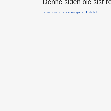
Denne siden ble sist re
Personvern
Om heimskringla.no
Forbehold