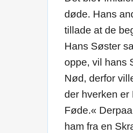
døde. Hans and
tillade at de be
Hans Søster sa
oppe, vil hans 
Nød, derfor vil
der hverken er
Føde.« Derpaa
ham fra en Skr