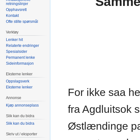
Sammen
retningslinjer
Opphavsrett
Kontakt
Ofte stilte spørsmål
Verktøy
Lenker hit
Relaterte endringer
Spesialsider
Permanent lenke
Sideinformasjon
Eksterne lenker
Oppslagsverk
Eksterne lenker
For ikke saa he
Annonse
Kjøp annonseplass
fra Agdluitso
Slik kan du bidra
Østlændinge pa
Slik kan du bidra
Skriv ut / eksporter