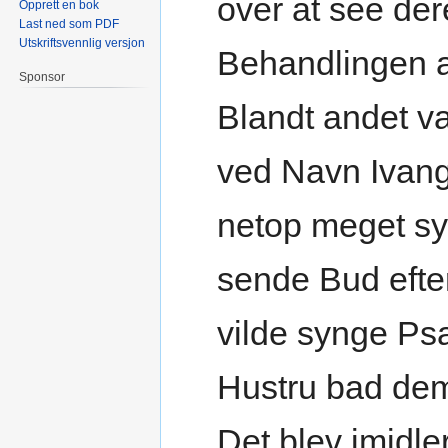
over at see de
Opprett en bok
Last ned som PDF
Utskriftsvennlig versjon
Behandlingen a
Sponsor
Blandt andet v
ved Navn Ivang
netop meget sy
sende Bud efte
vilde synge Ps
Hustru bad de
Det blev imidle