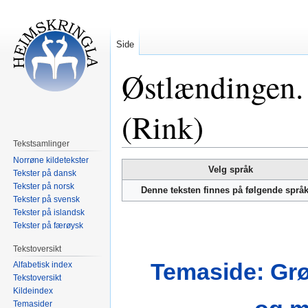
Side
Østlændingen
(Rink)
Tekstsamlinger
Norrøne kildetekster
Hopp
Hopp
Velg språk
Tekster på dansk
til
til
Tekster på norsk
Denne teksten finnes på følgende språ
navigering
søk
Tekster på svensk
Tekster på islandsk
Tekster på færøysk
Tekstoversikt
Temaside: Grø
Alfabetisk index
Tekstoversikt
Kildeindex
Temasider