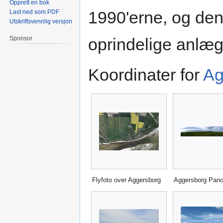
Opprett en bok
1990'erne, og den
Last ned som PDF
Utskriftsvennlig versjon
Sponsor
oprindelige anlæg
Koordinater for
Ag
Flyfoto over Aggersborg
Aggersborg Pan