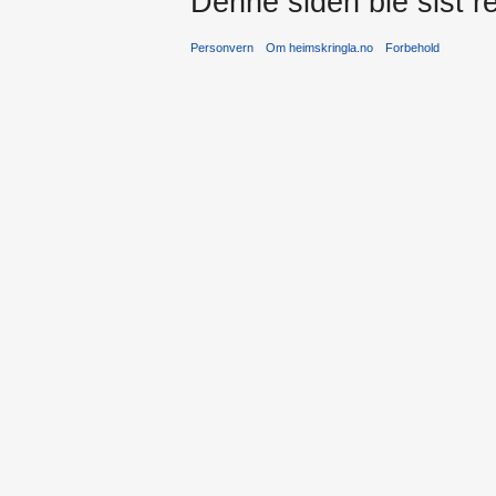
Denne siden ble sist re
Personvern
Om heimskringla.no
Forbehold