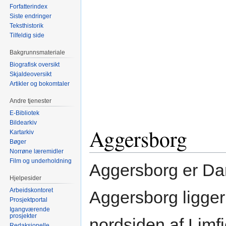
Forfatterindex
Siste endringer
Teksthistorik
Tilfeldig side
Bakgrunnsmateriale
Biografisk oversikt
Skjaldeoversikt
Artikler og bokomtaler
Andre tjenester
E-Bibliotek
Bildearkiv
Aggersborg
Kartarkiv
Bøger
Norrøne læremidler
Film og underholdning
Aggersborg er Dan
Hjelpesider
Arbeidskontoret
Aggersborg ligger
Prosjektportal
Igangværende
prosjekter
nordsiden af Limf
Redaksjonelle