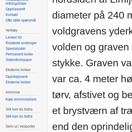
retningslinjer
Opphavsrett
diameter på 240 m
Kontakt
Ofte stilte spørsmål
voldgravens yderk
Verktøy
Lenker hit
Relaterte endringer
volden og graven v
Spesialsider
Permanent lenke
stykke. Graven va
Sideinformasjon
Eksterne lenker
var ca. 4 meter hø
Oppslagsverk
Eksterne lenker
tørv, afstivet og 
Annonse
Kjøp annonseplass
et brystværn af t
Slik kan du bidra
Slik kan du bidra
end den oprindeli
Skriv ut / eksporter