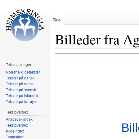
Side
Billeder fra A
Hopp
Hopp
til
til
Tekstsamlinger
navigering
søk
Norrøne kildetekster
Tekster på dansk
Tekster på norsk
Tekster på svensk
Tekster på islandsk
Tekster på færøysk
Tekstoversikt
Alfabetisk index
Bil
Tekstoversikt
Kildeindex
Temasider