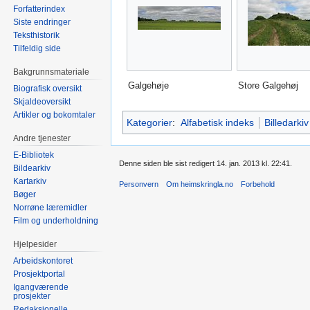
Forfatterindex
Siste endringer
Teksthistorik
Tilfeldig side
Bakgrunnsmateriale
Galgehøje
Store Galgehøj
Biografisk oversikt
Skjaldeoversikt
Artikler og bokomtaler
Kategorier
:
Alfabetisk indeks
Billedarkiv
Andre tjenester
E-Bibliotek
Denne siden ble sist redigert 14. jan. 2013 kl. 22:41.
Bildearkiv
Kartarkiv
Personvern
Om heimskringla.no
Forbehold
Bøger
Norrøne læremidler
Film og underholdning
Hjelpesider
Arbeidskontoret
Prosjektportal
Igangværende
prosjekter
Redaksjonelle