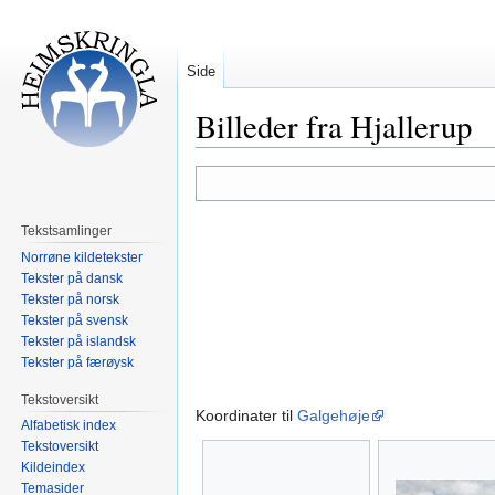
Side
Billeder fra Hjallerup
Hopp
Hopp
til
til
navigering
søk
Tekstsamlinger
Norrøne kildetekster
Tekster på dansk
Tekster på norsk
Tekster på svensk
Tekster på islandsk
Tekster på færøysk
Tekstoversikt
Koordinater til
Galgehøje
Alfabetisk index
Tekstoversikt
Kildeindex
Temasider