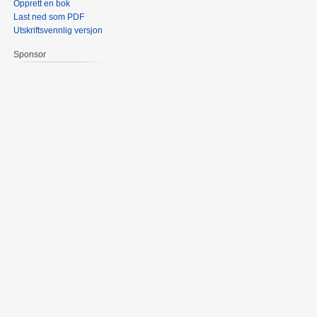
Opprett en bok
Last ned som PDF
Utskriftsvennlig versjon
Sponsor