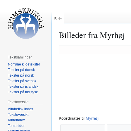
Side
Billeder fra Myrhøj
Hopp
Hopp
til
til
Tekstsamlinger
navigering
søk
Norrøne kildetekster
Tekster på dansk
Tekster på norsk
Tekster på svensk
Tekster på islandsk
Tekster på færøysk
Tekstoversikt
Alfabetisk index
Tekstoversikt
Koordinater til
Myrhøj
Kildeindex
Temasider