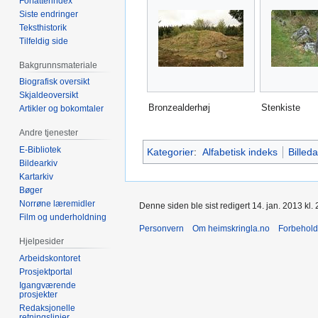
Forfatterindex
Siste endringer
Teksthistorik
Tilfeldig side
Bakgrunnsmateriale
Biografisk oversikt
Skjaldeoversikt
Bronzealderhøj
Stenkiste
Artikler og bokomtaler
Andre tjenester
E-Bibliotek
Kategorier
:
Alfabetisk indeks
Billeda
Bildearkiv
Kartarkiv
Bøger
Norrøne læremidler
Denne siden ble sist redigert 14. jan. 2013 kl. 
Film og underholdning
Personvern
Om heimskringla.no
Forbehold
Hjelpesider
Arbeidskontoret
Prosjektportal
Igangværende
prosjekter
Redaksjonelle
retningslinjer