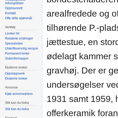
retningslinjer
Opphavsrett
arealfredede og of
Kontakt
Ofte stilte spørsmål
tilhørende P.-plad
Verktøy
Lenker hit
Relaterte endringer
jættestue, en sto
Spesialsider
Utskriftsvennlig versjon
ødelagt kammer s
Permanent lenke
Sideinformasjon
gravhøj. Der er g
Eksterne lenker
Oppslagsverk
Eksterne lenker
undersøgelser ved
Annonse
Kjøp annonseplass
1931 samt 1959, h
Slik kan du bidra
Slik kan du bidra
offerkeramik fora
Sponsor