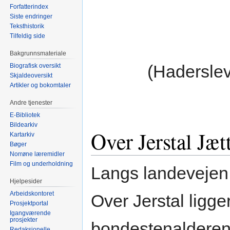
Forfatterindex
Siste endringer
Teksthistorik
Tilfeldig side
Bakgrunnsmateriale
(Hadersle
Biografisk oversikt
Skjaldeoversikt
Artikler og bokomtaler
Andre tjenester
E-Bibliotek
Bildearkiv
Over Jerstal Jæt
Kartarkiv
Bøger
Norrøne læremidler
Film og underholdning
Langs landevejen k
Hjelpesider
Arbeidskontoret
Over Jerstal ligge
Prosjektportal
Igangværende
prosjekter
bondestenalderen, c
Redaksjonelle