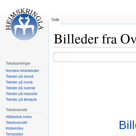
Side
Billeder fra Ov
Hopp
Hopp
til
til
Tekstsamlinger
navigering
søk
Norrøne kildetekster
Tekster på dansk
Tekster på norsk
Tekster på svensk
Tekster på islandsk
Tekster på færøysk
Tekstoversikt
Alfabetisk index
Bil
Tekstoversikt
Kildeindex
Temasider