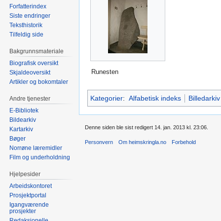
Forfatterindex
Siste endringer
Teksthistorik
Tilfeldig side
Bakgrunnsmateriale
Biografisk oversikt
Runesten
Skjaldeoversikt
Artikler og bokomtaler
Kategorier
:
Alfabetisk indeks
Billedarkiv
Andre tjenester
E-Bibliotek
Bildearkiv
Denne siden ble sist redigert 14. jan. 2013 kl. 23:06.
Kartarkiv
Bøger
Personvern
Om heimskringla.no
Forbehold
Norrøne læremidler
Film og underholdning
Hjelpesider
Arbeidskontoret
Prosjektportal
Igangværende
prosjekter
Redaksjonelle