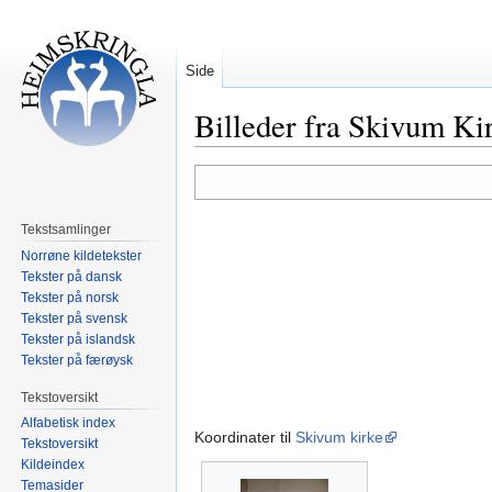
Side
Billeder fra Skivum Ki
Hopp
Hopp
til
til
navigering
søk
Tekstsamlinger
Norrøne kildetekster
Tekster på dansk
Tekster på norsk
Tekster på svensk
Tekster på islandsk
Tekster på færøysk
Tekstoversikt
Alfabetisk index
Koordinater til
Skivum kirke
Tekstoversikt
Kildeindex
Temasider