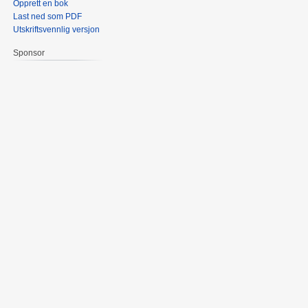
Opprett en bok
Last ned som PDF
Utskriftsvennlig versjon
Sponsor