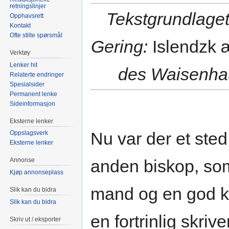
retningslinjer
Tekstgrundlaget
Opphavsrett
Kontakt
Ofte stilte spørsmål
Gering:
Islendzk 
Verktøy
Lenker hit
des Waisenhau
Relaterte endringer
Spesialsider
Permanent lenke
Sideinformasjon
Eksterne lenker
Nu var der et sted 
Oppslagsverk
Eksterne lenker
anden biskop, so
Annonse
Kjøp annonseplass
mand og en god k
Slik kan du bidra
Slik kan du bidra
en fortrinlig skriv
Skriv ut / eksporter