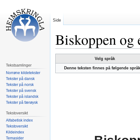
Side
Biskoppen og 
Hopp
Hopp
Velg språk
til
til
Tekstsamlinger
Denne teksten finnes på følgende språ
navigering
søk
Norrøne kildetekster
Tekster på dansk
Tekster på norsk
Tekster på svensk
Tekster på islandsk
Tekster på færøysk
Tekstoversikt
Alfabetisk index
Tekstoversikt
Kildeindex
Temasider