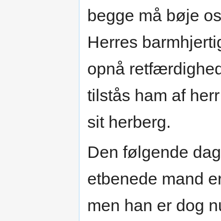
begge må bøje os 
Herres barmhjerti
opnå retfærdighed
tilstås ham af her
sit herberg.
Den følgende da
etbenede mand er t
men han er dog n