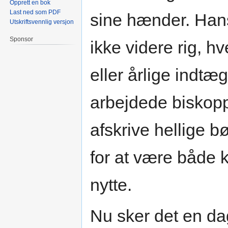
Opprett en bok
Last ned som PDF
sine hænder. Hans
Utskriftsvennlig versjon
Sponsor
ikke videre rig, h
eller årlige indtæ
arbejdede biskoppe
afskrive hellige b
for at være både k
nytte.
Nu sker det en dag