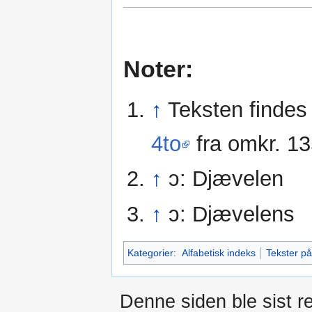
Noter:
↑
Teksten findes 
4to
fra omkr. 13
↑
ɔ: Djævelen
↑
ɔ: Djævelens
Kategorier
:
Alfabetisk indeks
Tekster p
Denne siden ble sist re