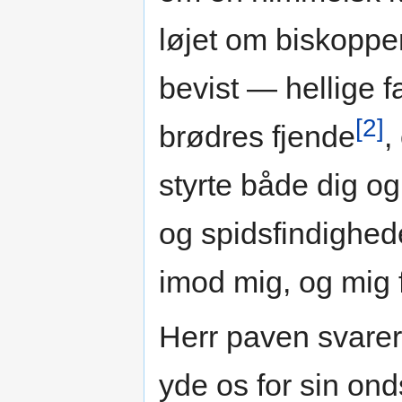
løjet om biskoppe
bevist — hellige 
[2]
brødres fjende
,
styrte både dig og
og spidsfindighed
imod mig, og mig f
Herr paven svarer
yde os for sin on