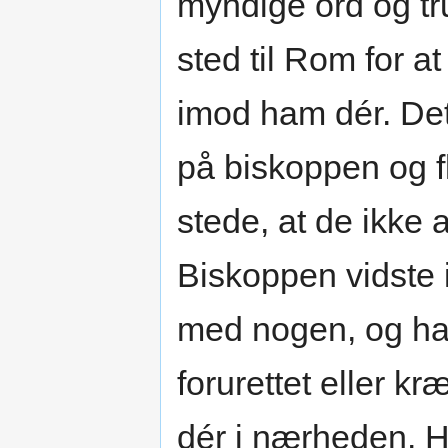
myndige ord og tr
sted til Rom for a
imod ham dér. Dett
på biskoppen og fl
stede, at de ikke 
Biskoppen vidste 
med nogen, og ha
forurettet eller k
dér i nærheden. H