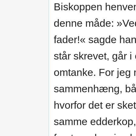
Biskoppen henvend
denne måde: »Ved
fader!« sagde han
står skrevet, går 
omtanke. For jeg 
sammenhæng, både
hvorfor det er sk
samme edderkop, d