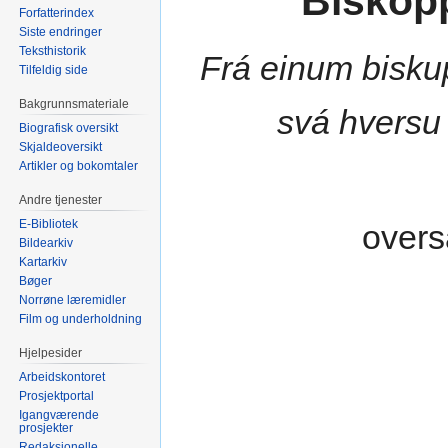
Biskop
Forfatterindex
Siste endringer
Teksthistorik
Frá einum biskup
Tilfeldig side
Bakgrunnsmateriale
svá hversu d
Biografisk oversikt
Skjaldeoversikt
Artikler og bokomtaler
Andre tjenester
E-Bibliotek
overs
Bildearkiv
Kartarkiv
Bøger
Norrøne læremidler
Film og underholdning
Hjelpesider
Arbeidskontoret
Prosjektportal
Igangværende
prosjekter
Redaksjonelle