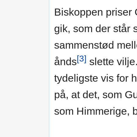
Biskoppen priser G
gik, som der står s
sammenstød melle
[3]
ånds
slette vilj
tydeligste vis for
på, at det, som G
som Himmerige, bl