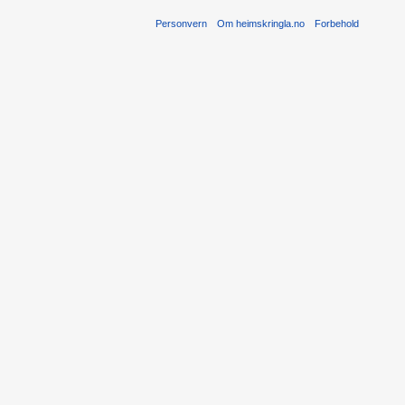
Personvern
Om heimskringla.no
Forbehold