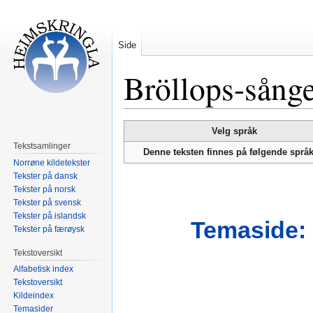
Side
Bröllops-sånge
Hopp
Hopp
Velg språk
til
til
Tekstsamlinger
Denne teksten finnes på følgende språ
navigering
søk
Norrøne kildetekster
Tekster på dansk
Tekster på norsk
Tekster på svensk
Tekster på islandsk
Temaside: 
Tekster på færøysk
Tekstoversikt
Alfabetisk index
Tekstoversikt
Kildeindex
Temasider