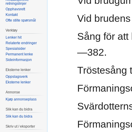
Vid brudgu
retningslinjer
Opphavsrett
Kontakt
Vid brudens
Ofte stilte spørsmål
Verktøy
Sång för att 
Lenker hit
Relaterte endringer
Spesialsider
—382.
Permanent lenke
Sideinformasjon
Tröstesång t
Eksterne lenker
Oppslagsverk
Eksterne lenker
Förmaningso
Annonse
Kjøp annonseplass
Svärdottern
Slik kan du bidra
Slik kan du bidra
Förmaningso
Skriv ut / eksporter