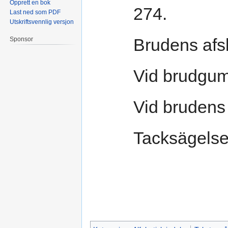
Opprett en bok
274.
Last ned som PDF
Utskriftsvennlig versjon
Brudens af
Sponsor
Vid brudgu
Vid brudens
Tacksägelse