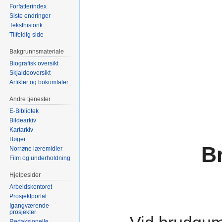
Forfatterindex
Siste endringer
Teksthistorik
Tilfeldig side
Bakgrunnsmateriale
Biografisk oversikt
Skjaldeoversikt
Artikler og bokomtaler
Andre tjenester
E-Bibliotek
Bildearkiv
Kartarkiv
Bøger
B
Norrøne læremidler
Film og underholdning
Hjelpesider
Arbeidskontoret
Prosjektportal
Igangværende
prosjekter
Redaksjonelle