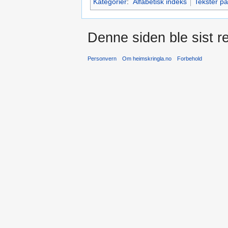
Kategorier
:
Alfabetisk indeks
Tekster p
Denne siden ble sist red
Personvern
Om heimskringla.no
Forbehold