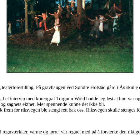
ig teaterforestilling. På gravhaugen ved Søndre Holstad gård i Ås skul
n. I et intervju med koreograf Torgunn Wold hadde jeg lest at hun var 
og sagnets ekthet. Mer spennende kunne det ikke bli.
frem før riksvegen ble stengt rett bak oss. Riksvegen skulle stenges f
regnværklær, varme og tørre, var regnet med på å forsterke den riktige 