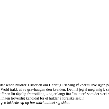
sende huldrer. Historien om Herlaug Rishaug våkner til live igjen p
old trakk ut av gravhaugen den kvelden. Det må jeg si meg enig i, samtid
 en litt tåpelig fremstilling, - og er langt ifra "munter" som det sier i
ingen troverdig kandidat for et hulder å forelske seg i!
augen
lukkede sig og har aldri aabnet sig siden
.