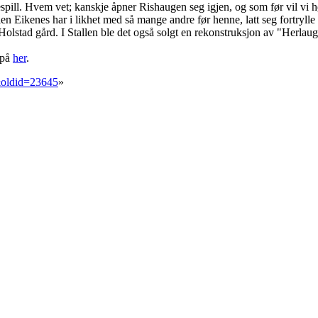
espill. Hvem vet; kanskje åpner Rishaugen seg igjen, og som før vil vi 
Ellen Eikenes har i likhet med så mange andre før henne, latt seg fortryl
å Holstad gård. I Stallen ble det også solgt en rekonstruksjon av "Herl
 på
her
.
g&oldid=23645
»