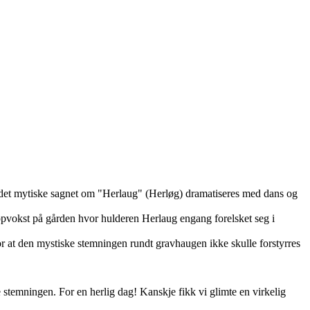
le det mytiske sagnet om "Herlaug" (Herløg) dramatiseres med dans og
oppvokst på gården hvor hulderen Herlaug engang forelsket seg i
or at den mystiske stemningen rundt gravhaugen ikke skulle forstyrres
stemningen. For en herlig dag! Kanskje fikk vi glimte en virkelig