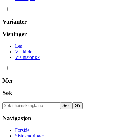
Varianter
Visninger
Les
Vis kilde
Vis historikk
Mer
Søk
Navigasjon
Forside
Siste endringer