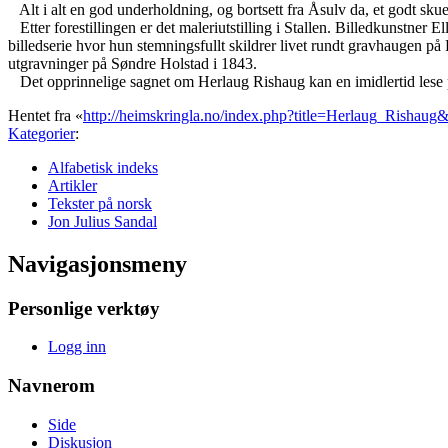
Alt i alt en god underholdning, og bortsett fra Åsulv da, et godt sku
Etter forestillingen er det maleriutstilling i Stallen. Billedkunstner 
billedserie hvor hun stemningsfullt skildrer livet rundt gravhaugen p
utgravninger på Søndre Holstad i 1843.
Det opprinnelige sagnet om Herlaug Rishaug kan en imidlertid lese
Hentet fra «
http://heimskringla.no/index.php?title=Herlaug_Rishau
Kategorier
:
Alfabetisk indeks
Artikler
Tekster på norsk
Jon Julius Sandal
Navigasjonsmeny
Personlige verktøy
Logg inn
Navnerom
Side
Diskusjon