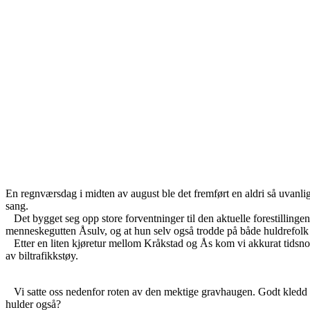
En regnværsdag i midten av august ble det fremført en aldri så uvanl
sang.
Det bygget seg opp store forventninger til den aktuelle forestillinge
menneskegutten Åsulv, og at hun selv også trodde på både huldrefolk 
Etter en liten kjøretur mellom Kråkstad og Ås kom vi akkurat tidsnok 
av biltrafikkstøy.
Vi satte oss nedenfor roten av den mektige gravhaugen. Godt kledd i 
hulder også?