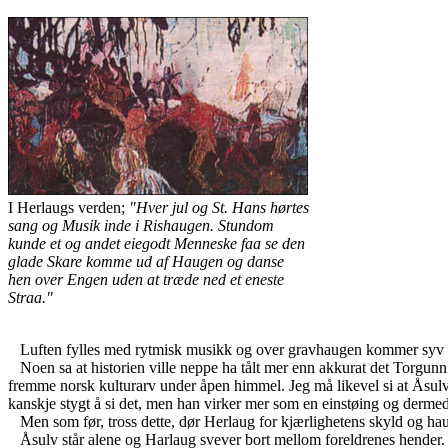
I Herlaugs verden;
"Hver jul og St. Hans hørtes
sang og Musik inde i Rishaugen. Stundom
kunde et og andet eiegodt Menneske faa se den
glade Skare komme ud af Haugen og danse
hen over Engen uden at træde ned et eneste
Straa."
Luften fylles med rytmisk musikk og over gravhaugen kommer syv dan
Noen sa at historien ville neppe ha tålt mer enn akkurat det Torgunn W
fremme norsk kulturarv under åpen himmel. Jeg må likevel si at Åsulv får
kanskje stygt å si det, men han virker mer som en einstøing og dermed 
Men som før, tross dette, dør Herlaug for kjærlighetens skyld og h
Åsulv står alene og Harlaug svever bort mellom foreldrenes hender.