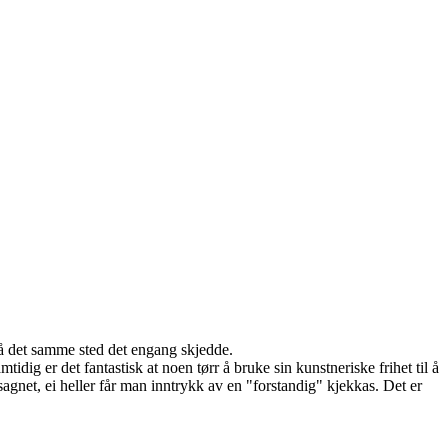
å det samme sted det engang skjedde.
ig er det fantastisk at noen tørr å bruke sin kunstneriske frihet til å
 sagnet, ei heller får man inntrykk av en "forstandig" kjekkas. Det er