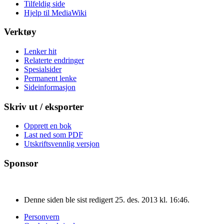
Tilfeldig side
Hjelp til MediaWiki
Verktøy
Lenker hit
Relaterte endringer
Spesialsider
Permanent lenke
Sideinformasjon
Skriv ut / eksporter
Opprett en bok
Last ned som PDF
Utskriftsvennlig versjon
Sponsor
Denne siden ble sist redigert 25. des. 2013 kl. 16:46.
Personvern