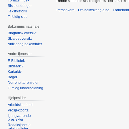
Forfatterindex
Denne siden ble sist redigert 19. feb. 2021 kl. 
Siste endringer
Personvern
Om heimskringla.no
Forbehold
Teksthistorik
Tilfeldig side
Bakgrunnsmateriale
Biografisk oversikt
Skjaldeoversikt
Artikler og bokomtaler
Andre tjenester
E-Bibliotek
Bildearkiv
Kartarkiv
Bøger
Norrøne læremidler
Film og underholdning
Hjelpesider
Arbeidskontoret
Prosjektportal
Igangværende
prosjekter
Redaksjonelle
retningslinjer