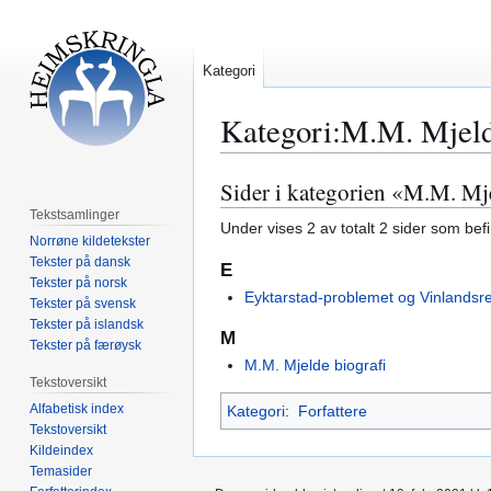
Kategori
Kategori
:
M.M. Mjel
Sider i kategorien «M.M. Mj
Hopp
Hopp
til
til
Tekstsamlinger
Under vises 2 av totalt 2 sider som bef
navigering
søk
Norrøne kildetekster
Tekster på dansk
E
Tekster på norsk
Eyktarstad-problemet og Vinlandsr
Tekster på svensk
Tekster på islandsk
M
Tekster på færøysk
M.M. Mjelde biografi
Tekstoversikt
Alfabetisk index
Kategori
:
Forfattere
Tekstoversikt
Kildeindex
Temasider