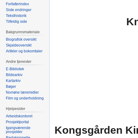
Forfatterindex
Siste endringer
Teksthistorik
K
Tilfeldig side
Bakgrunnsmateriale
Biografisk oversikt
Skjaldeoversikt
Artikler og bokomtaler
Andre tjenester
E-Bibliotek
Bildearkiv
Kartarkiv
Bøger
Norrøne læremidler
Film og underholdning
Hjelpesider
Arbeidskontoret
Prosjektportal
Kongsgården Ki
Igangværende
prosjekter
Redaksjonelle