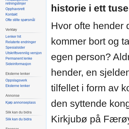
retningslinjer
historie i ett tus
Opphavsrett
Kontakt
Ofte stilte spørsmål
Hvor ofte hender d
Verktøy
Lenker hit
kommer bort og ta
Relaterte endringer
Spesialsider
Utskriftsvennlig versjon
egen person? Aldr
Permanent lenke
Sideinformasjon
hender, en sjelden
Eksterne lenker
Oppslagsverk
tilfellet i form 
Eksterne lenker
Annonse
den syttende kon
Kjøp annonseplass
Slik kan du bidra
Kirkjubø på Færøy
Slik kan du bidra
Sponsor