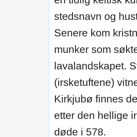
stedsnavn og hust
Senere kom kristne
munker som søkte 
lavalandskapet. 
(irsketuftene) vit
Kirkjubø finnes d
etter den hellige
døde i 578.