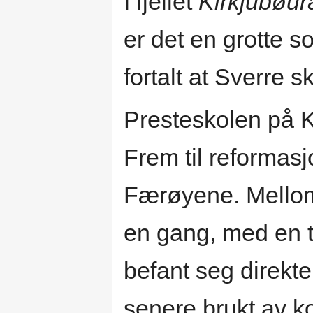
I fjellet
Kirkjubøu
er det en grotte s
fortalt at Sverre sk
Presteskolen på K
Frem til reformas
Færøyene. Mellom
en gang, med en t
befant seg direkte
senere brukt av 