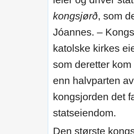
kongsjørð
, som de
Jóannes. – Kongsj
katolske kirkes ei
som deretter kom 
enn halvparten av
kongsjorden det f
statseiendom.
Den største kong