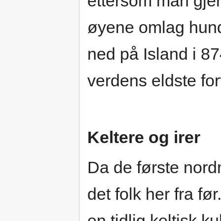
ettersom man gjer
øyene omlag hund
ned på Island i 8
verdens eldste for
Keltere og irer
Da de første nor
det folk her fra f
en tidlig keltisk ku