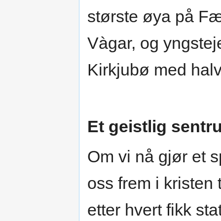
største øya på Fæ
Vàgar, og yngste
Kirkjubø med hal
Et geistlig sent
Om vi nå gjør et 
oss frem i kristen 
etter hvert fikk s