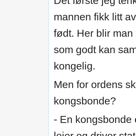
Det første jeg te
mannen fikk litt a
født. Her blir man
som godt kan sam
kongelig.
Men for ordens sky
kongsbonde?
- En kongsbonde
leier og driver stat