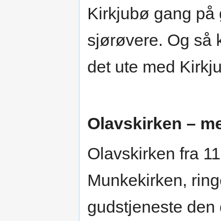
Kirkjubø gang på g
sjørøvere. Og så
det ute med Kirkj
Olavskirken – m
Olavskirken fra 11
Munkekirken, ringe
gudstjeneste den 