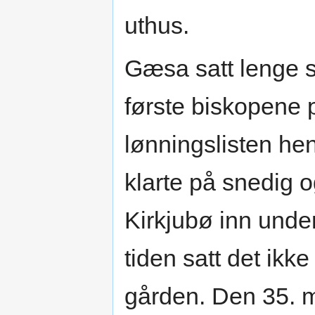
uthus.
Gæsa satt lenge s
første biskopene p
lønningslisten he
klarte på snedig o
Kirkjubø inn under
tiden satt det ikk
gården. Den 35. m