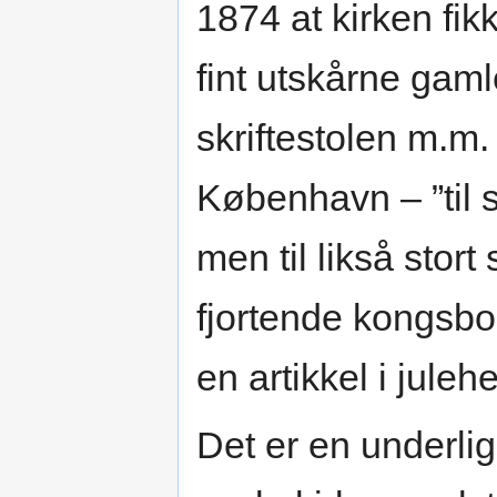
1874 at kirken fik
fint utskårne gam
skriftestolen m.m. 
København – ”til 
men til likså stor
fjortende kongsbon
en artikkel i julehe
Det er en underlig