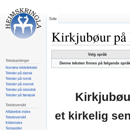
Side
Kirkjubøur på
Hopp
Hopp
Velg språk
til
til
Tekstsamlinger
Denne teksten finnes på følgende språ
navigering
søk
Norrøne kildetekster
Tekster på dansk
Tekster på norsk
Tekster på svensk
Tekster på islandsk
Kirkjubø
Tekster på færøysk
Tekstoversikt
et kirkelig se
Alfabetisk index
Tekstoversikt
Kildeindex
Temasider