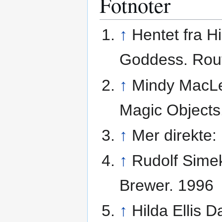
Fotnoter
↑
Hentet fra H
Goddess. Rout
↑
Mindy MacLe
Magic Objects
↑
Mer direkte:
↑
Rudolf Simek
Brewer. 1996
↑
Hilda Ellis 