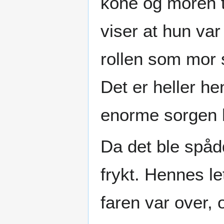
kone og moren ti
viser at hun var
rollen som mor 
Det er heller he
enorme sorgen h
Da det ble spådd
frykt. Hennes l
faren var over,