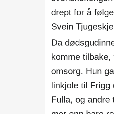
drept for å føl
Svein Tjugeskj
Da dødsgudinne
komme tilbake, 
omsorg. Hun ga 
linkjole til Frig
Fulla, og andre 
mer enn bare re