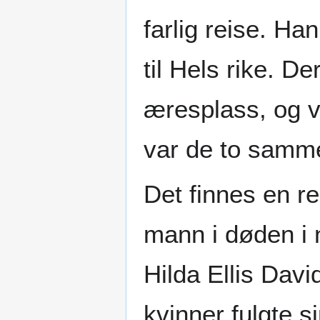
farlig reise. Ha
til Hels rike. D
æresplass, og v
var de to samm
Det finnes en r
mann i døden i no
Hilda Ellis Davi
kvinner fulgte si