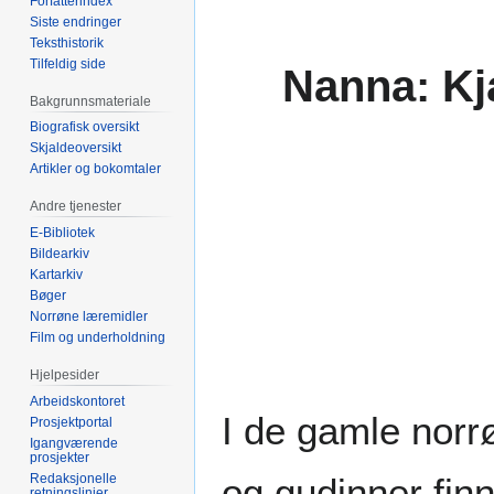
Forfatterindex
Siste endringer
Teksthistorik
Tilfeldig side
Nanna: Kj
Bakgrunnsmateriale
Biografisk oversikt
Skjaldeoversikt
Artikler og bokomtaler
Andre tjenester
E-Bibliotek
Bildearkiv
Kartarkiv
Bøger
Norrøne læremidler
Film og underholdning
Hjelpesider
Arbeidskontoret
I de gamle norr
Prosjektportal
Igangværende
prosjekter
Redaksjonelle
og gudinner finn
retningslinjer