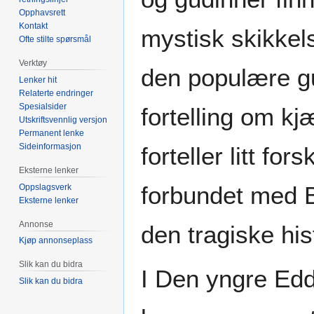
Opphavsrett
Kontakt
mystisk skikkels
Ofte stilte spørsmål
Verktøy
den populære gu
Lenker hit
Relaterte endringer
Spesialsider
fortelling om kj
Utskriftsvennlig versjon
Permanent lenke
Sideinformasjon
forteller litt fo
Eksterne lenker
forbundet med Ba
Oppslagsverk
Eksterne lenker
Annonse
den tragiske hi
Kjøp annonseplass
Slik kan du bidra
I Den yngre Edd
Slik kan du bidra