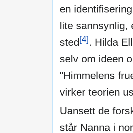
en identifiseri
lite sannsynlig, 
[
4
]
sted
. Hilda E
selv om ideen o
"Himmelens frue"
virker teorien u
Uansett de forsk
står Nanna i no