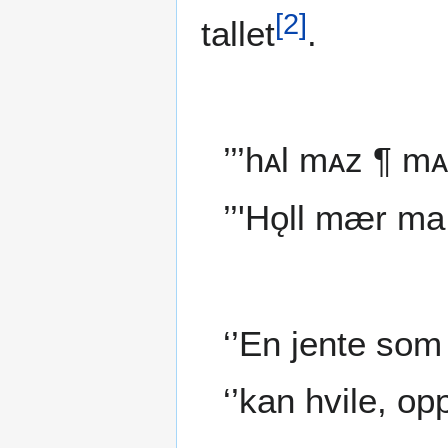
[
2
]
tallet
.
’’’hᴀl mᴀz ¶ mᴀ
’’'Hǫll mær ma 
‘’En jente som 
‘’kan hvile, op