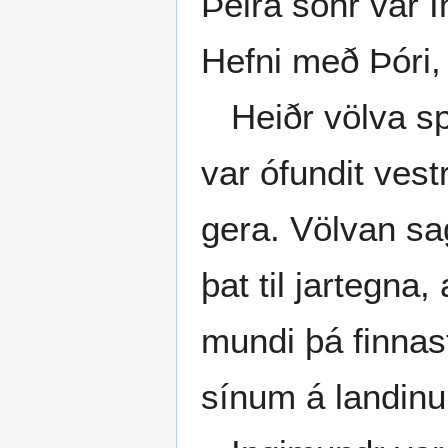
Þeira sonr var 
Hefni með Þóri,
Heiðr völva spá
var ófundit vest
gera. Völvan sa
þat til jartegna
mundi þá finnas
sínum á landinu