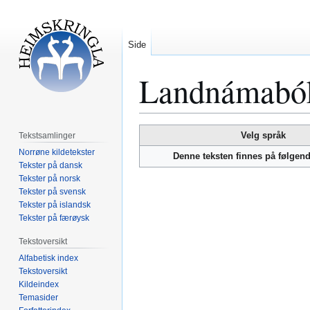
Side
Landnámabók 
Hopp
Hopp
Velg språk
Tekstsamlinger
til
til
Norrøne kildetekster
Denne teksten finnes på følgen
navigering
søk
Tekster på dansk
Tekster på norsk
Tekster på svensk
Tekster på islandsk
Tekster på færøysk
Tekstoversikt
Alfabetisk index
Tekstoversikt
Kildeindex
Temasider