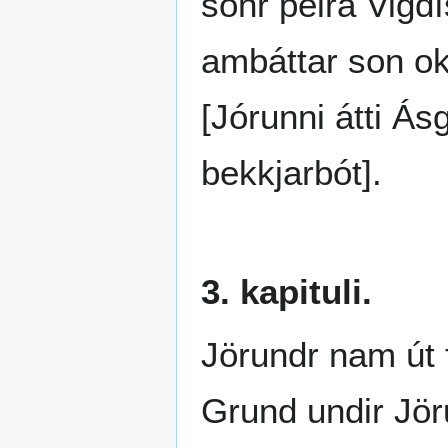
sonr þeira Vigdí
ambáttar son ok
[Jórunni átti Ásg
bekkjarbót].
3. kapituli.
Jörundr nam út f
Grund undir Jör