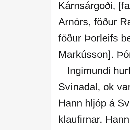
Kárnsárgoði, [fað
Arnórs, föður R
föður Þorleifs b
Markússon]. Þór
Ingimundi hurfu
Svínadal, ok va
Hann hljóp á Sv
klaufirnar. Hann