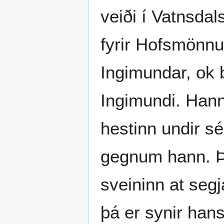
veiði í Vatnsdal
fyrir Hofsmönnu
Ingimundar, ok 
Ingimundi. Hann 
hestinn undir sér
gegnum hann. Þe
sveininn at segj
þá er synir hans