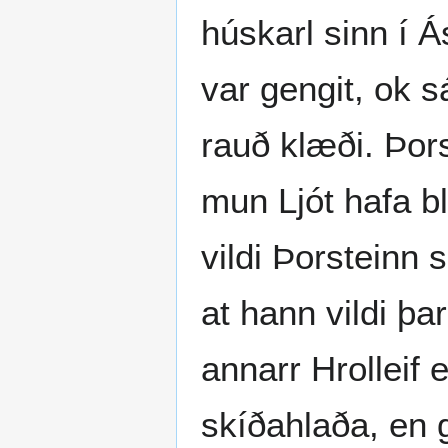
húskarl sinn í Á
var gengit, ok 
rauð klæði. Þors
mun Ljót hafa bló
vildi Þorsteinn s
at hann vildi þa
annarr Hrolleif e
skíðahlaða, en ga