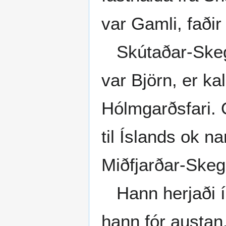
var Gamli, faði
Skútaðar-Skegg
var Björn, er ka
Hólmgarðsfari. 
til Íslands ok n
Miðfjarðar-Skegg
Hann herjaði í 
hann fór austan