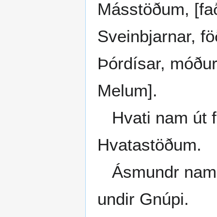
Másstöðum, [fað
Sveinbjarnar, fö
Þórdísar, móður
Melum].
Hvati nam út frá
Hvatastöðum.
Ásmundr nam út
undir Gnúpi.