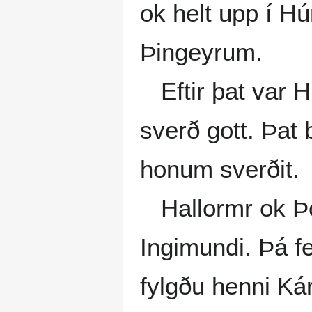
ok helt upp í H
Þingeyrum.
Eftir þat var H
sverð gott. Þat 
honum sverðit.
Hallormr ok Þó
Ingimundi. Þá f
fylgðu henni Ká