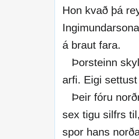
Hon kvað þá rey
Ingimundarsona 
á braut fara.
Þorsteinn skyldi
arfi. Eigi settu
Þeir fóru norðr
sex tigu silfrs t
spor hans norða