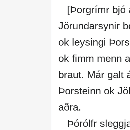
[Þorgrímr bjó á
Jörundarsynir bö
ok leysingi Þors
ok fimm menn aðr
braut. Már galt á
Þorsteinn ok Jö
aðra.
Þórólfr sleggja