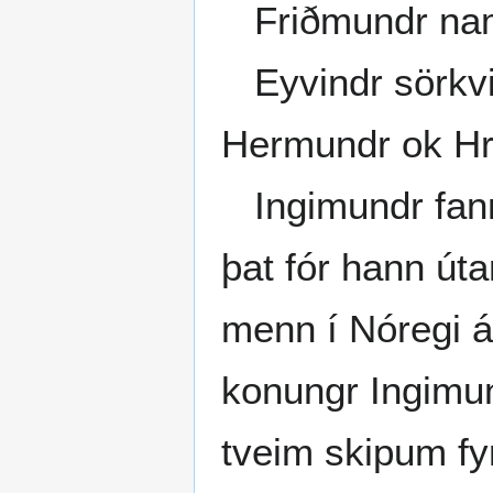
Friðmundr nam
Eyvindr sörkvi
Hermundr ok Hró
Ingimundr fann 
þat fór hann úta
menn í Nóregi áð
konungr Ingimun
tveim skipum fy