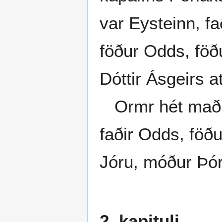
var Eysteinn, fa
föður Odds, föðu
Dóttir Ásgeirs a
Ormr hét maðr,
faðir Odds, föðu
Jóru, móður Þór
2. kapituli.