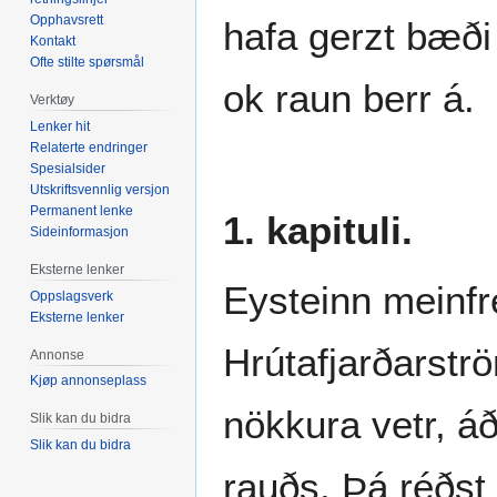
Opphavsrett
hafa gerzt bæði
Kontakt
Ofte stilte spørsmål
ok raun berr á.
Verktøy
Lenker hit
Relaterte endringer
Spesialsider
Utskriftsvennlig versjon
Permanent lenke
1. kapituli.
Sideinformasjon
Eksterne lenker
Eysteinn meinfr
Oppslagsverk
Eksterne lenker
Hrútafjarðarströ
Annonse
Kjøp annonseplass
nökkura vetr, áð
Slik kan du bidra
Slik kan du bidra
rauðs. Þá réðst 