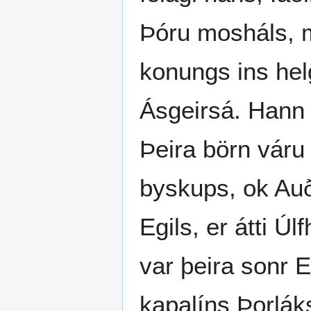
Þóru mosháls, m
konungs ins hel
Ásgeirsá. Hann 
Þeira börn váru 
byskups, ok Auð
Egils, er átti Ú
var þeira sonr E
kapalíns Þorlák