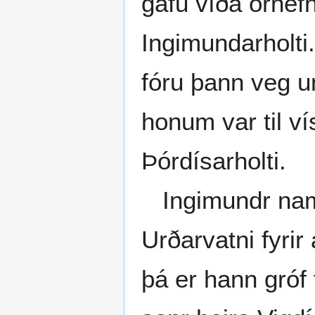
gáfu víða örnefn
Ingimundarholti.
fóru þann veg u
honum var til vís
Þórdísarholti.
Ingimundr nam 
Urðarvatni fyrir
þá er hann gróf