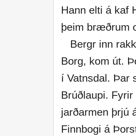
Hann elti á kaf 
þeim bræðrum o
Bergr inn rakki
Borg, kom út. Þ
í Vatnsdal. Þar
Brúðlaupi. Fyrir
jarðarmen þrjú á
Finnbogi á Þorst