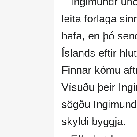
Ingimundr unði 
leita forlaga sin
hafa, en þó sen
Íslands eftir hlu
Finnar kómu aftr
Vísuðu þeir Ingi
sögðu Ingimundi 
skyldi byggja.