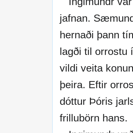
Ingimundr var ví
jafnan. Sæmundr
hernaði þann tím
lagði til orrostu
vildi veita konu
þeira. Eftir orr
dóttur Þóris jar
frillubörn hans.