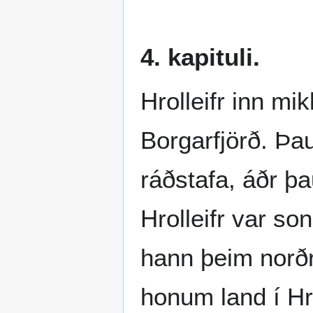
4. kapituli.
Hrolleifr inn mi
Borgarfjörð. Þau
ráðstafa, áðr þ
Hrolleifr var s
hann þeim norðr
honum land í Hro