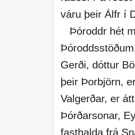
váru þeir Álfr í
Þóroddr hét mað
Þóroddsstöðum. 
Gerði, dóttur B
þeir Þorbjörn, e
Valgerðar, er 
Þórðarsonar, Ey
fasthalda frá 