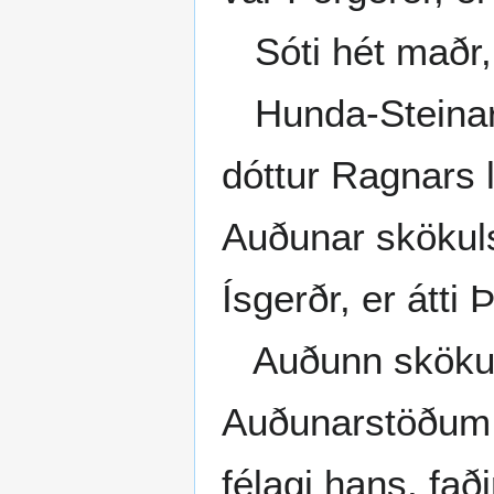
Sóti hét maðr, 
Hunda-Steinarr 
dóttur Ragnars l
Auðunar skökuls,
Ísgerðr, er átti 
Auðunn skökull 
Auðunarstöðum.
félagi hans, fað