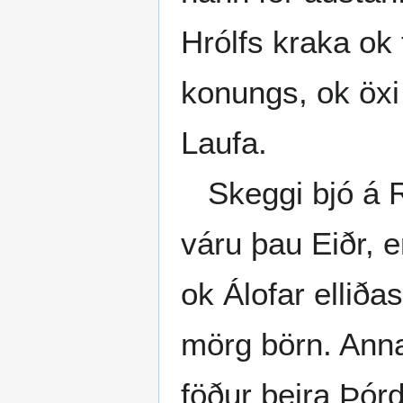
Hrólfs kraka ok
konungs, ok öxi 
Laufa.
Skeggi bjó á Rey
váru þau Eiðr, e
ok Álofar elliða
mörg börn. Annar
föður þeira Þórd