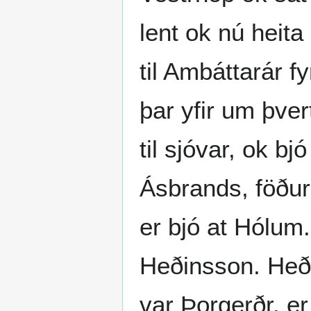
lent ok nú heita
til Ambáttarár fy
þar yfir um þver
til sjóvar, ok b
Ásbrands, föður
er bjó at Hólum.
Heðinsson. Heði
var Þorgerðr, er