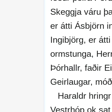
Skeggja váru þær
er átti Ásbjörn 
Ingibjörg, er átt
ormstunga, Herm
Þórhallr, faðir 
Geirlaugar, mó
Haraldr hringr 
Vestrhóp ok sat