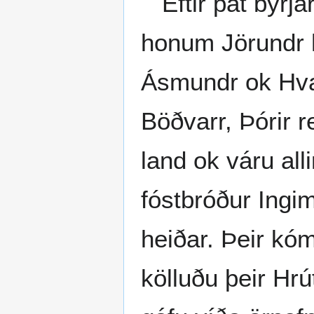
Eftir þat byrjar
honum Jörundr h
Ásmundr ok Hvat
Böðvarr, Þórir r
land ok váru al
fóstbróður Ingi
heiðar. Þeir kóm
kölluðu þeir Hrú