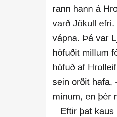
rann hann á Hrol
varð Jökull efri
vápna. Þá var L
höfuðit millum f
höfuð af Hrolleif
sein orðit hafa,
mínum, en þér m
Eftir þat kaus 