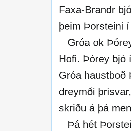
Faxa-Brandr bjó 
þeim Þorsteini í
Gróa ok Þórey 
Hofi. Þórey bjó 
Gróa haustboð Þ
dreymði þrisvar,
skriðu á þá menn
Þá hét Þorstein