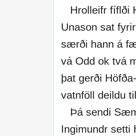
Hrolleifr fíflði
Unason sat fyri
særði hann á fæti
vá Odd ok tvá m
þat gerði Höfða
vatnföll deildu ti
Þá sendi Sæmund
Ingimundr setti 