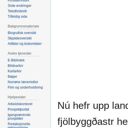
Forfatterindex
Siste endringer
Teksthistorik
Tilfeldig side
Bakgrunnsmateriale
Biografisk oversikt
Skjaldeoversikt
Artikler og bokomtaler
Andre tjenester
E-Bibliotek
Bildearkiv
Kartarkiv
Bøger
Norrøne læremidler
Film og underholdning
Hjelpesider
Nú hefr upp lan
Arbeidskontoret
Prosjektportal
Igangværende
fjölbyggðastr hef
prosjekter
Redaksjonelle
retningslinjer