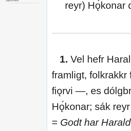
reyr) Hǫ́konar 
1.
Vel hefr Haral
framligt, folkrakk
fiǫrvi —, es dólgb
Hǫ́konar; sák reyr
=
Godt har Haral