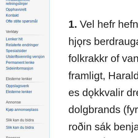
retningslinjer
Opphavsrett
Kontakt
1.
Vel hefr hefn
Ofte stilte spørsmål
Verktøy
hjǫrs berdrauga
Lenker hit
Relaterte endringer
Spesialsider
folkrakkr of vant
Utskriftsvennlig versjon
Permanent lenke
Sideinformasjon
framligt, Haral
Eksterne lenker
Oppslagsverk
es dǫkkvalir d
Eksterne lenker
Annonse
dolgbrands (fy
Kjøp annonseplass
Slik kan du bidra
roðin sák benj
Slik kan du bidra
Sponsor