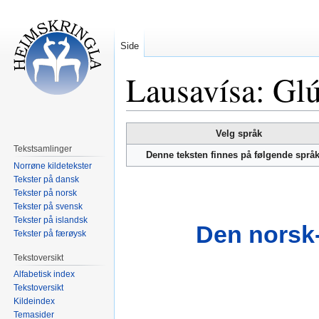
Side
Lausavísa: Gl
Hopp
Hopp
Velg språk
til
til
Tekstsamlinger
Denne teksten finnes på følgende språ
navigering
søk
Norrøne kildetekster
Tekster på dansk
Tekster på norsk
Tekster på svensk
Tekster på islandsk
Den norsk-
Tekster på færøysk
Tekstoversikt
Alfabetisk index
Tekstoversikt
Kildeindex
Temasider