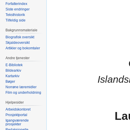
Forfatterindex
Siste endringer
Teksthistorik
Tilfeldig side
Bakgrunnsmateriale
Biografisk oversikt
Skjaldeoversikt
Artikler og bokomtaler
Andre tjenester
E-Bibliotek
Bildearkiv
Islands
Kartarkiv
Bøger
Norrøne læremidler
Film og underholdning
Hjelpesider
Arbeidskontoret
La
Prosjektportal
Igangværende
prosjekter
Redaksjonelle