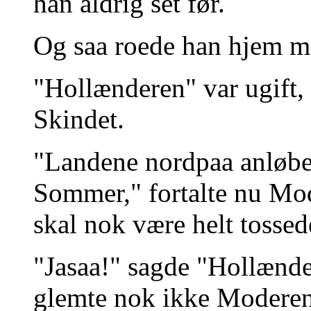
han aldrig set før.
Og saa roede han hjem m
"Hollænderen" var ugift,
Skindet.
"Landene nordpaa anløbes
Sommer," fortalte nu M
skal nok være helt tossed
"Jasaa!" sagde "Hollænde
glemte nok ikke Moderen