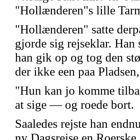
"Hollænderen"s lille Tar
"Hollænderen" satte derp
gjorde sig rejseklar. Han 
han gik op og tog den st
der ikke een paa Pladsen
"Hun kan jo komme tilba
at sige — og roede bort.
Saaledes rejste han endnu
ny Dagsrejse en Roerske.