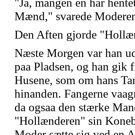
"Ja, mangen en har hente
Mænd," svarede Moderen
Den Aften gjorde "Hollæn
Næste Morgen var han u
paa Pladsen, og han gik 
Husene, som om hans Tan
hinanden. Fangerne vaag
da ogsaa den stærke Mand
"Hollænderen" sin Koneb
Moder sætte sig ved en A