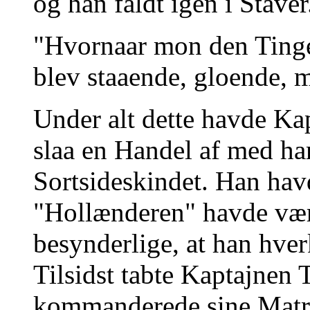
og han faldt igen i Staver
"Hvornaar mon den Tinges
blev staaende, gloende, m
Under alt dette havde Ka
slaa en Handel af med h
Sortsideskindet. Han havd
"Hollænderen" havde været
besynderlige, at han hver
Tilsidst tabte Kaptajnen
kommanderede sine Matr