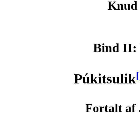
Knud
Bind II:
[
Púkitsulik
Fortalt af