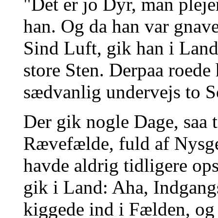
"Det er jo Dyr, man pleje
han. Og da han var gnaven
Sind Luft, gik han i Lan
store Sten. Derpaa roede
sædvanlig undervejs to So
Der gik nogle Dage, saa to
Rævefælde, fuld af Nysg
havde aldrig tidligere op
gik i Land: Aha, Indgang
kiggede ind i Fælden, og 