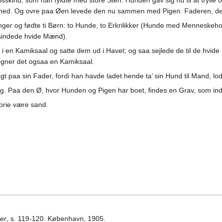
sskind, som han fyldte med store Sten. Hunden gav sig nu til at tryl
 med. Og ovre paa Øen levede den nu sammen med Pigen. Faderen, d
nger og fødte ti Børn: to Hunde, to Erkrilikker (Hunde med Menneskeh
igsindede hvide Mænd).
 en Kamiksaal og satte dem ud i Havet; og saa sejlede de til de hvi
ligner det ogsaa en Kamiksaal.
t paa sin Fader, fordi han havde ladet hende ta’ sin Hund til Mand, lo
ng. Paa den Ø, hvor Hunden og Pigen har boet, findes en Grav, som i
orie være sand.
er
, s. 119-120. København, 1905.