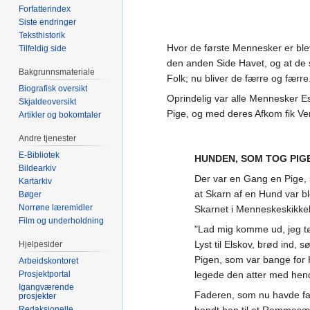
Forfatterindex
Siste endringer
Teksthistorik
Hvor de første Mennesker er blev
Tilfeldig side
den anden Side Havet, og at de 
Bakgrunnsmateriale
Folk; nu bliver de færre og færre
Biografisk oversikt
Oprindelig var alle Mennesker E
Skjaldeoversikt
Pige, og med deres Afkom fik V
Artikler og bokomtaler
Andre tjenester
E-Bibliotek
HUNDEN, SOM TOG PIG
Bildearkiv
Der var en Gang en Pige, 
Kartarkiv
at Skarn af en Hund var bl
Bøger
Norrøne læremidler
Skarnet i Menneskeskikke
Film og underholdning
"Lad mig komme ud, jeg tø
Lyst til Elskov, brød ind
Hjelpesider
Pigen, som var bange for 
Arbeidskontoret
Prosjektportal
legede den atter med hen
Igangværende
Faderen, som nu havde faa
prosjekter
Redaksjonelle