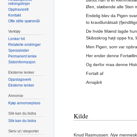
bandt han til et Remmesæl
retningslinjer
Øen, slæbende alle Sten
Opphavsrett
Kontakt
Endelig blev da Pigen sva
Ofte stilte spørsmål
to kravdlunâtsait (fjendtl
De hvide Mænd lagde hun i
Verktøy
Skibsskrog højt oppe fra, 
Lenker hit
Relaterte endringer
Men Pigen, som var opbrag
Spesialsider
Her ender denne Fortælli
Permanent lenke
Sideinformasjon
Og derfor maa denne Hist
Eksterne lenker
Fortalt af
Oppslagsverk
Arnajârk
Eksterne lenker
Annonse
Kjøp annonseplass
Slik kan du bidra
Kilde
Slik kan du bidra
Skriv ut / eksporter
Knud Rasmussen:
Nye mennesk