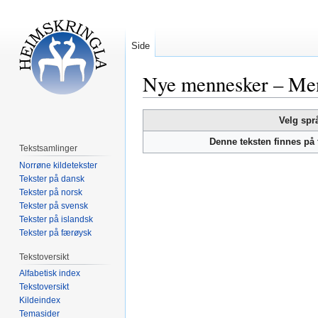
Side
Nye mennesker – Me
Hopp
Hopp
Velg spr
til
til
Denne teksten finnes på
navigering
søk
Tekstsamlinger
Norrøne kildetekster
Tekster på dansk
Tekster på norsk
Tekster på svensk
Tekster på islandsk
Tekster på færøysk
Tekstoversikt
Alfabetisk index
Tekstoversikt
Kildeindex
Temasider