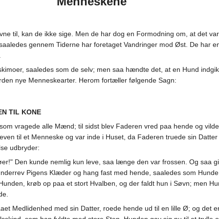
Menneskene
ne til, kan de ikke sige. Men de har dog en Formodning om, at det var
saaledes gennem Tiderne har foretaget Vandringer mod Øst. De har en
.
skimoer, saaledes som de selv; men saa hændte det, at en Hund indgi
erden nye Menneskearter. Herom fortæller følgende Sagn:
EN TIL KONE
som vragede alle Mænd; til sidst blev Faderen vred paa hende og vilde
even til et Menneske og var inde i Huset, da Faderen truede sin Datter
lse udbryder:
er!" Den kunde nemlig kun leve, saa længe den var frossen. Og saa gi
, sønderrev Pigens Klæder og hang fast med hende, saaledes som Hunde p
Hunden, krøb op paa et stort Hvalben, og der faldt hun i Søvn; men H
de.
et Medlidenhed med sin Datter, roede hende ud til en lille Ø; og de