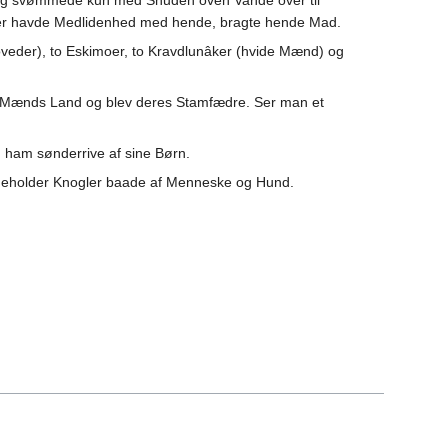
le og svømmede kun med Snuden oven Vande over til
er havde Medlidenhed med hende, bragte hende Mad.
oveder), to Eskimoer, to Kravdlunâker (hvide Mænd) og
de Mænds Land og blev deres Stamfædre. Ser man et
d ham sønderrive af sine Børn.
ndeholder Knogler baade af Menneske og Hund.