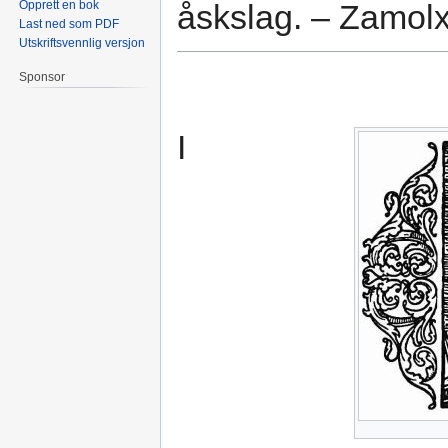
Opprett en bok
åskslag. – Zamolx
Last ned som PDF
Utskriftsvennlig versjon
Sponsor
I