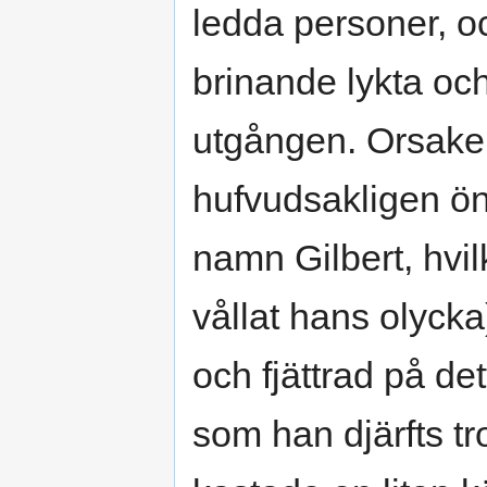
ledda personer, 
brinande lykta och
utgången. Orsaken
hufvudsakligen öns
namn Gilbert, hvi
vållat hans olycka
och fjättrad på det
som han djärfts tro