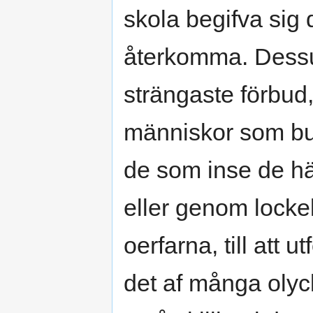
skola begifva sig d
återkomma. Dess
strängaste förbud
människor som burit
de som inse de hä
eller genom locke
oerfarna, till att 
det af många olyc