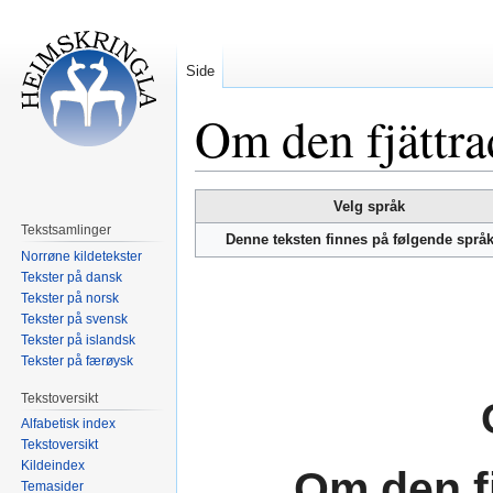
Side
Om den fjättra
Hopp
Hopp
Velg språk
til
til
Tekstsamlinger
Denne teksten finnes på følgende språ
navigering
søk
Norrøne kildetekster
Tekster på dansk
Tekster på norsk
Tekster på svensk
Tekster på islandsk
Tekster på færøysk
Tekstoversikt
Alfabetisk index
Tekstoversikt
Kildeindex
Om den fj
Temasider