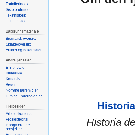
Forfatterindex
Siste endringer
Teksthistorik
Tilfeldig side
Bakgrunnsmateriale
Biografisk oversikt
Skjaldeoversikt
Artikler og bokomtaler
Andre tjenester
E-Bibliotek
Bildearkiv
Kartarkiv
Bøger
Norrøne læremidler
Film og underholdning
Histori
Hjelpesider
Arbeidskontoret
Historia d
Prosjektportal
Igangværende
prosjekter
Redaksjonelle