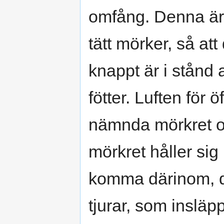
omfång. Denna är ö
tätt mörker, så a
knappt är i stånd 
fötter. Luften för ö
nämnda mörkret och
mörkret håller sig
komma därinom, d
tjurar, som insläpp