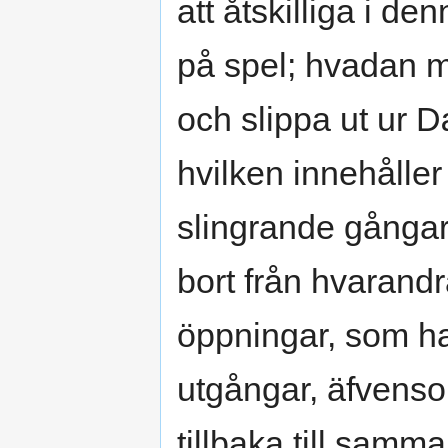
att åtskilliga i den
på spel; hvadan ma
och slippa ut ur 
hvilken innehåller 
slingrande gånga
bort från hvarandr
öppningar, som ha 
utgångar, äfvens
tillbaka till samm