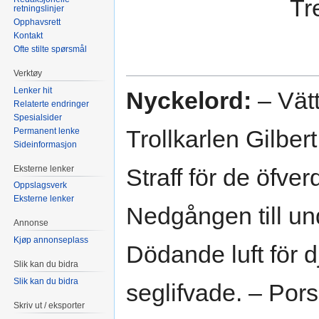
Tr
retningslinjer
Opphavsrett
Kontakt
Ofte stilte spørsmål
Verktøy
Lenker hit
Nyckelord:
– Vätt
Relaterte endringer
Spesialsider
Trollkarlen Gilbert
Permanent lenke
Sideinformasjon
Eksterne lenker
Straff för de öfve
Oppslagsverk
Eksterne lenker
Nedgången till und
Annonse
Kjøp annonseplass
Dödande luft för d
Slik kan du bidra
Slik kan du bidra
seglifvade. – Pors
Skriv ut / eksporter