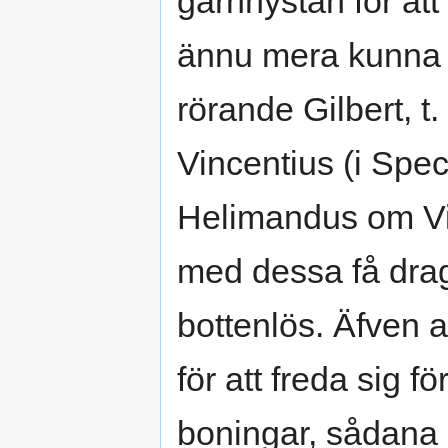
garnnystan för att
ännu mera kunna 
rörande Gilbert, t
Vincentius (i Spec.
Helimandus om Vir
med dessa få drag 
bottenlös. Äfven a
för att freda sig f
boningar, sådana 