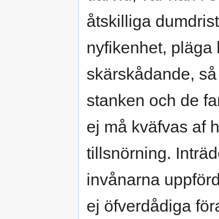
åtskilliga dumdris
nyfikenhet, pläga l
skärskådande, så 
stanken och de far
ej må kväfvas af 
tillsnörning. Intr
invånarna uppförd
ej öfverdådiga för