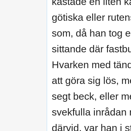
kastade en liten 
götiska eller rute
som, då han tog 
sittande där fastb
Hvarken med tänd
att göra sig lös, 
segt beck, eller m
svekfulla inrådan 
därvid, var han i s