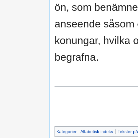
ön, som benämnes 
anseende såsom en 
konungar, hvilka oc
begrafna.
Kategorier
:
Alfabetisk indeks
Tekster p