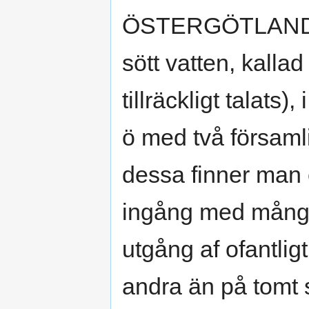
ÖSTERGÖTLAND li
sött vatten, kalla
tillräckligt talats)
ö med två församl
dessa finner man e
ingång med många
utgång af ofantlig
andra än på tomt s