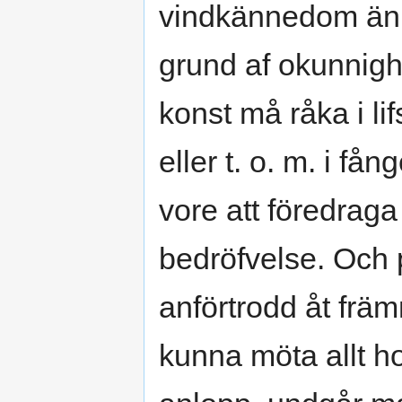
vindkännedom än i
grund af okunnighe
konst må råka i lif
eller t. o. m. i f
vore att föredraga 
bedröfvelse. Och 
anförtrodd åt frä
kunna möta allt h