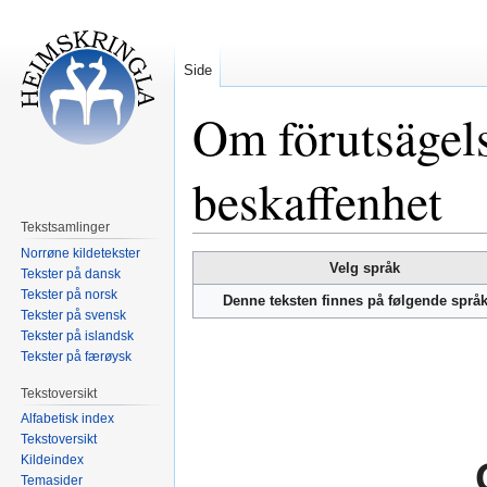
Side
Om förutsägel
beskaffenhet
Tekstsamlinger
Norrøne kildetekster
Hopp
Hopp
Velg språk
Tekster på dansk
til
til
Tekster på norsk
Denne teksten finnes på følgende språ
navigering
søk
Tekster på svensk
Tekster på islandsk
Tekster på færøysk
Tekstoversikt
Alfabetisk index
Tekstoversikt
Kildeindex
Temasider