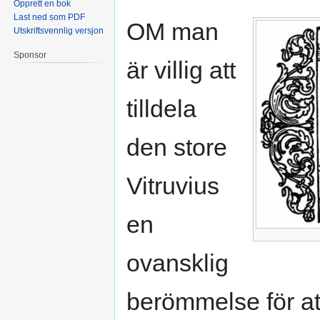
Opprett en bok
Last ned som PDF
OM man
Utskriftsvennlig versjon
Sponsor
är villig att
tilldela
den store
Vitruvius
en
ovansklig
berömmelse för at