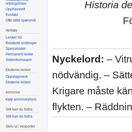
Historia d
retningslinjer
Opphavsrett
Kontakt
Fö
Ofte stilte spørsmål
Verktøy
Lenker hit
Relaterte endringer
Spesialsider
Permanent lenke
Nyckelord:
– Vit
Sideinformasjon
Eksterne lenker
nödvändig. – Sätte
Oppslagsverk
Eksterne lenker
Krigare måste kän
Annonse
Kjøp annonseplass
flykten. – Räddni
Slik kan du bidra
Slik kan du bidra
Skriv ut / eksporter