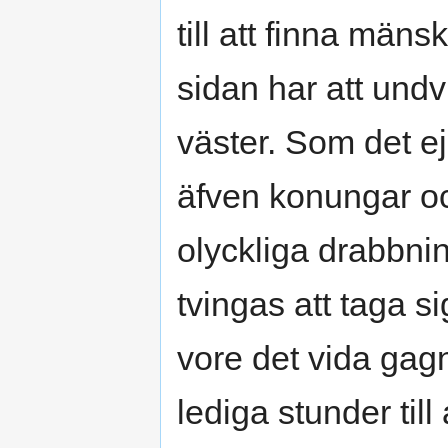
till att finna män
sidan har att und
väster. Som det ej s
äfven konungar oc
olyckliga drabbning
tvingas att taga s
vore det vida gag
lediga stunder till 