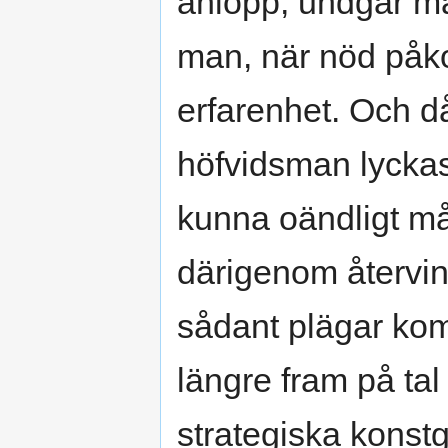
anlopp, undgår ma
man, när nöd påko
erfarenhet. Och då
höfvidsman lyckas
kunna oändligt må
därigenom återvin
sådant plägar komm
längre fram på tal
strategiska konst