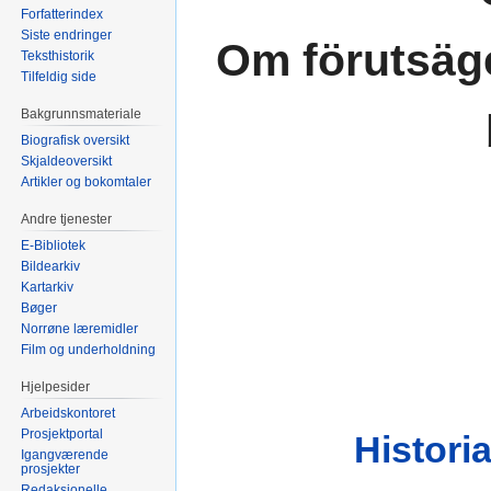
Forfatterindex
Siste endringer
Om förutsäg
Teksthistorik
Tilfeldig side
Bakgrunnsmateriale
Biografisk oversikt
Skjaldeoversikt
Artikler og bokomtaler
Andre tjenester
E-Bibliotek
Bildearkiv
Kartarkiv
Bøger
Norrøne læremidler
Film og underholdning
Hjelpesider
Arbeidskontoret
Prosjektportal
Histori
Igangværende
prosjekter
Redaksjonelle