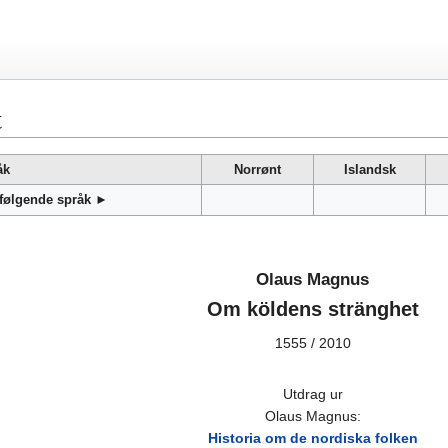
t
åk
Norrønt
Islandsk
 følgende språk ►
Olaus Magnus
Om köldens stränghet
1555 / 2010
Utdrag ur
Olaus Magnus:
Historia om de nordiska folken