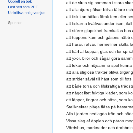
Opprett en bok
att de sluta sig samman i stora skar
Last ned som PDF
att alla djurs pälsar blifva tätare oc
Utskriftsvennlig versjon
att fisk kan hållas färsk fem eller 
Sponsor
att fiskarna kväfvas under isen, ifa
att större glupskhet framkallas hos a
att tuppens kam och gåsens näbb och
att harar, räfvar, hermeliner skifta f
att kärl af koppar, glas och ler spri
att yxor, bilor och sågar göra sam
att lekar och nöjsamma spel kunna 
att alla stiglösa trakter blifva tillg
att strider såväl till häst som till fot
att både torra och lifskraftiga trä
att något litet fuktiga kläder, so
att läppar, fingrar och näsa, som k
Stallknektar pläga flåsa på hästarna
Alla i jorden nedlagda frön och sä
Vissa slag af äpplen och päron mog
Värdshus, marknader och drabbninga