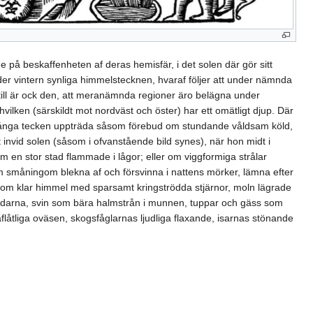
e på beskaffenheten af deras hemisfär, i det solen där gör sitt
der vintern synliga himmelstecknen, hvaraf följer att under nämnda
ärtill är ock den, att meranämnda regioner äro belägna under
vilken (särskildt mot nordväst och öster) har ett omätligt djup. Där
ost. Många tecken uppträda såsom förebud om stundande våldsam köld,
t invid solen (såsom i ofvanstående bild synes), när hon midt i
om en stor stad flammade i lågor; eller om viggformiga strålar
m småningom blekna af och försvinna i nattens mörker, lämna efter
m klar himmel med sparsamt kringströdda stjärnor, moln lägrade
räddarna, svin som bära halmstrån i munnen, tuppar och gäss som
låtliga oväsen, skogsfåglarnas ljudliga flaxande, isarnas stönande