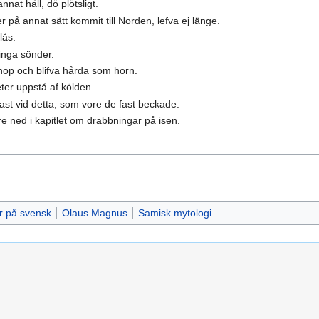
nnat håll, dö plötsligt.
ler på annat sätt kommit till Norden, lefva ej länge.
lås.
ringa sönder.
hop och blifva hårda som horn.
ter uppstå af kölden.
fast vid detta, som vore de fast beckade.
e ned i kapitlet om drabbningar på isen.
r på svensk
Olaus Magnus
Samisk mytologi