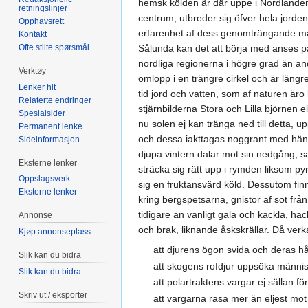
hemsk kölden är där uppe i Nordlanden, 
retningslinjer
centrum, utbreder sig öfver hela jorden
Opphavsrett
erfarenhet af dess genomträngande ma
Kontakt
Ofte stilte spørsmål
Sålunda kan det att börja med anses på 
nordliga regionerna i högre grad än and
Verktøy
omlopp i en trängre cirkel och är läng
Lenker hit
tid jord och vatten, som af naturen äro
Relaterte endringer
stjärnbilderna Stora och Lilla björnen 
Spesialsider
nu solen ej kan tränga ned till detta, 
Permanent lenke
och dessa iakttagas noggrant med hänsyn
Sideinformasjon
djupa vintern dalar mot sin nedgång, sa
Eksterne lenker
sträcka sig rätt upp i rymden liksom 
Oppslagsverk
sig en fruktansvärd köld. Dessutom f
Eksterne lenker
kring bergspetsarna, gnistor af sot fr
tidigare än vanligt gala och kackla, h
Annonse
och brak, liknande åskskrällar. Då verk
Kjøp annonseplass
att djurens ögon svida och deras hår
Slik kan du bidra
att skogens rofdjur uppsöka människ
Slik kan du bidra
att polartraktens vargar ej sällan för
Skriv ut / eksporter
att vargarna rasa mer än eljest mo