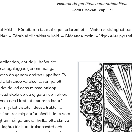
Historia de gentibus septentrionalibus
Första boken, kap. 19
f köld. – Författaren talar af egen erfarenhet. – Vinterns stränghet be
bilder. – Förebud till våldsam köld. – Glödande moln. – Vigg- eller pyrami
rdlanden, där de ju hafva sitt
tre ådagaläggas genom många
nnena än genom andras uppgifter. Ty
lla lefvande varelser äfven på ett
 i det de vid dess minsta anlopp
ad skola de då ej göra i de trakter,
tyrka och i kraft af naturens lagar?
r mycket vistats i dessa trakter af
r. Jag tror mig därför såväl i detta som
igt än många andra, hvilka ofta skrifva
redogöra för huru fruktansvärd och