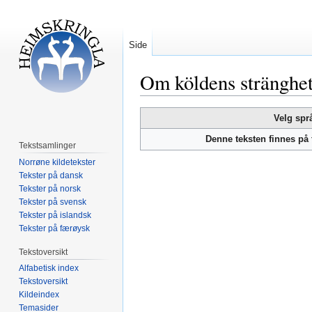
Side
Om köldens stränghe
Hopp
Hopp
Velg spr
til
til
Denne teksten finnes på
navigering
søk
Tekstsamlinger
Norrøne kildetekster
Tekster på dansk
Tekster på norsk
Tekster på svensk
Tekster på islandsk
Tekster på færøysk
Tekstoversikt
Alfabetisk index
Tekstoversikt
Kildeindex
Temasider