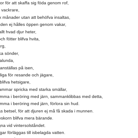
or för att skaffa sig föda genom rof,
h vackrare,
sex månader utan att behöfva insaltas,
ll den ej hålles öppen genom vakar,
llt hvad djur heter,
 fötter blifva hvita,
ärg,
cka sönder,
malunda,
anställas på isen,
ängliga för resande och jägare,
s blifva hetsigare,
dstammar spricka med starka smällar,
m komma i beröring med järn, sammanklibbas med detta,
omma i beröring med järn, förlora sin hud.
s betsel, för att djuren ej må få skada i munnen.
deskorn blifva mera bärande.
na vid vintersolståndet.
r förläggas till isbelagda vatten.