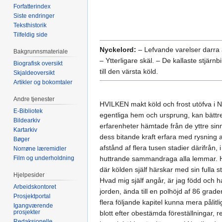
Forfatterindex
Siste endringer
Teksthistorik
Tilfeldig side
Nyckelord:
– Lefvande varelser darra a
Bakgrunnsmateriale
– Ytterligare skäl. – De kallaste stjärn
Biografisk oversikt
till den värsta köld.
Skjaldeoversikt
Artikler og bokomtaler
Andre tjenester
HVILKEN makt köld och frost utöfva i No
E-Bibliotek
egentliga hem och ursprung, kan bät
Bildearkiv
erfarenheter hämtade från de yttre si
Kartarkiv
dess bitande kraft erfara med rysning a
Bøger
afstånd af flera tusen stadier därifrån,
Norrøne læremidler
Film og underholdning
huttrande sammandraga alla lemmar. Hv
där kölden själf härskar med sin fulla s
Hjelpesider
Hvad mig själf angår, är jag född och ha
Arbeidskontoret
jorden, ända till en polhöjd af 86 grade
Prosjektportal
flera följande kapitel kunna mera pålitl
Igangværende
prosjekter
blott efter obestämda föreställningar, 
Redaksjonelle