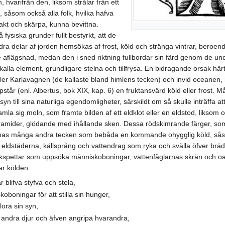
hvarifrån den, liksom strålar från ett
, såsom också alla folk, hvilka hafva
kt och skärpa, kunna bevittna.
fysiska grunder fullt bestyrkt, att de
ra delar af jorden hemsökas af frost, köld och stränga vintrar, beroend
re aflägsnad, medan den i sned riktning fullbordar sin färd genom de un
 kalla element, grundligare stelna och tillfrysa. En bidragande orsak h
eller Karlavagnen (de kallaste bland himlens tecken) och invid oceanen, h
uppstår (enl. Albertus, bok XIX, kap. 6) en fruktansvärd köld eller fr
 till sina naturliga egendomligheter, särskildt om så skulle inträffa at
mla sig moln, som framte bilden af ett eldklot eller en eldstod, liksom 
pyramider, glödande med ihållande sken. Dessa rödskimrande färger, so
innas många andra tecken som bebåda en kommande ohygglig köld, såso
ån eldstäderna, källsprång och vattendrag som ryka och svälla öfver b
ackspettar som uppsöka människoboningar, vattenfåglarnas skrän och oaf
ar kölden:
 blifva styfva och stela,
oboningar för att stilla sin hunger,
lora sin syn,
t andra djur och äfven angripa hvarandra,