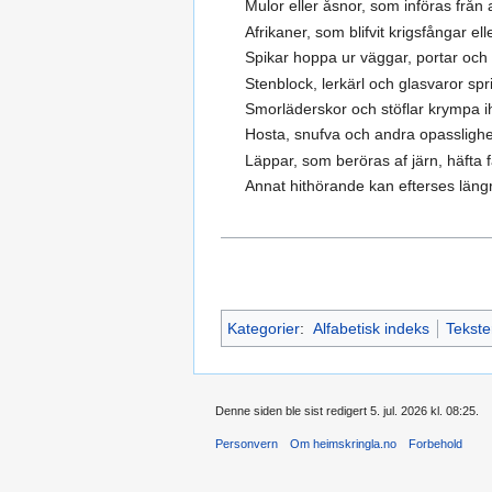
Mulor eller åsnor, som införas från a
Afrikaner, som blifvit krigsfångar el
Spikar hoppa ur väggar, portar och 
Stenblock, lerkärl och glasvaror sp
Smorläderskor och stöflar krympa i
Hosta, snufva och andra opasslighe
Läppar, som beröras af järn, häfta 
Annat hithörande kan efterses längr
Kategorier
:
Alfabetisk indeks
Tekste
Denne siden ble sist redigert 5. jul. 2026 kl. 08:25.
Personvern
Om heimskringla.no
Forbehold