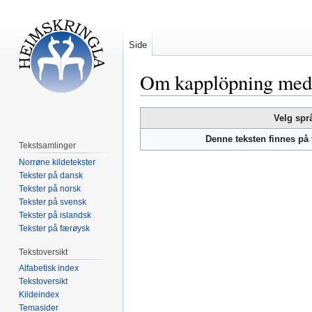
Side
Om kapplöpning med 
Hopp
Hopp
Velg spr
til
til
Denne teksten finnes på
navigering
søk
Tekstsamlinger
Norrøne kildetekster
Tekster på dansk
Tekster på norsk
Tekster på svensk
Tekster på islandsk
Tekster på færøysk
Tekstoversikt
Alfabetisk index
Tekstoversikt
Kildeindex
Temasider