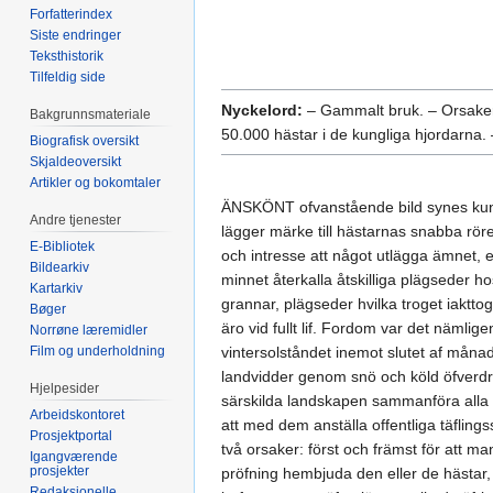
Forfatterindex
Siste endringer
Teksthistorik
Tilfeldig side
Nyckelord:
– Gammalt bruk. – Orsaker t
Bakgrunnsmateriale
50.000 hästar i de kungliga hjordarna. 
Biografisk oversikt
Skjaldeoversikt
Artikler og bokomtaler
ÄNSKÖNT ofvanstående bild synes kunna t
Andre tjenester
lägger märke till hästarnas snabba rörel
E-Bibliotek
och intresse att något utlägga ämnet, 
Bildearkiv
minnet återkalla åtskilliga plägseder h
Kartarkiv
grannar, plägseder hvilka troget iakttog
Bøger
äro vid fullt lif. Fordom var det nämli
Norrøne læremidler
Film og underholdning
vintersolståndet inemot slutet af måna
landvidder genom snö och köld öfverdra
Hjelpesider
särskilda landskapen sammanföra alla 
Arbeidskontoret
att med dem anställa offentliga täfling
Prosjektportal
två orsaker: först och främst för att m
Igangværende
prosjekter
pröfning hembjuda den eller de hästar
Redaksjonelle