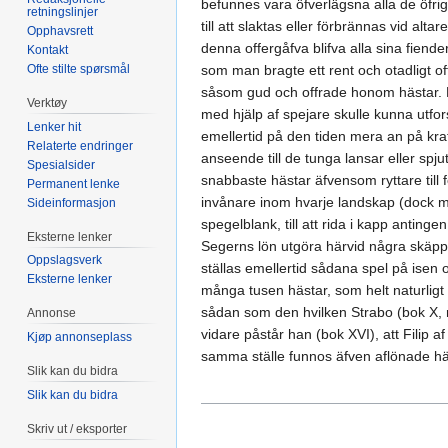
befunnes vara öfverlägsna alla de öfrig
retningslinjer
till att slaktas eller förbrännas vid 
Opphavsrett
denna offergåfva blifva alla sina fiende
Kontakt
Ofte stilte spørsmål
som man bragte ett rent och otadligt o
såsom gud och offrade honom hästar. D
Verktøy
med hjälp af spejare skulle kunna utfo
Lenker hit
emellertid på den tiden mera an på kra
Relaterte endringer
anseende till de tunga lansar eller sp
Spesialsider
snabbaste hästar äfvensom ryttare till f
Permanent lenke
invånare inom hvarje landskap (dock m
Sideinformasjon
spegelblank, till att rida i kapp antinge
Eksterne lenker
Segerns lön utgöra härvid några skäppor
Oppslagsverk
ställas emellertid sådana spel på isen
Eksterne lenker
många tusen hästar, som helt naturligt 
sådan som den hvilken Strabo (bok X, nä
Annonse
vidare påstår han (bok XVI), att Filip
Kjøp annonseplass
samma ställe funnos äfven aflönade häst
Slik kan du bidra
Slik kan du bidra
Skriv ut / eksporter