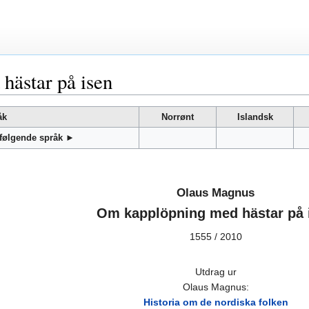
hästar på isen
åk
Norrønt
Islandsk
 følgende språk ►
Olaus Magnus
Om kapplöpning med hästar på 
1555 / 2010
Utdrag ur
Olaus Magnus:
Historia om de nordiska folken