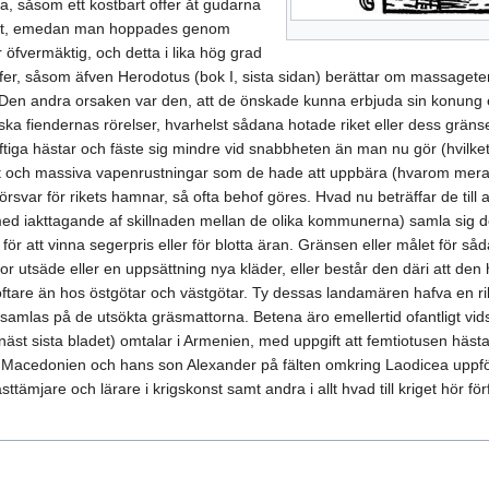
a, såsom ett kostbart offer åt gudarna
altaret, emedan man hoppades genom
r öfvermäktig, och detta i lika hög grad
ffer, såsom äfven Herodotus (bok I, sista sidan) berättar om massaget
en andra orsaken var den, att de önskade kunna erbjuda sin konung el
rska fiendernas rörelser, hvarhelst sådana hotade riket eller dess gr
ftiga hästar och fäste sig mindre vid snabbheten än man nu gör (hvilke
jut och massiva vapenrustningar som de hade att uppbära (hvarom mera p
örsvar för rikets hamnar, så ofta behof göres. Hvad nu beträffar de till 
ed iakttagande af skillnaden mellan de olika kommunerna) samla sig de
n för att vinna segerpris eller för blotta äran. Gränsen eller målet för såd
 utsäde eller en uppsättning nya kläder, eller består den däri att den h
 oftare än hos östgötar och västgötar. Ty dessas landamären hafva en r
samlas på de utsökta gräsmattorna. Betena äro emellertid ofantligt vidst
st sista bladet) omtalar i Armenien, med uppgift att femtiotusen hästa
 af Macedonien och hans son Alexander på fälten omkring Laodicea uppf
tämjare och lärare i krigskonst samt andra i allt hvad till kriget hör fö