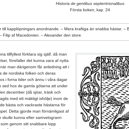
Historia de gentibus septentrionalibus
Första boken, kap. 24
ill kapplöpningars anordnande. – Mera kraftiga än snabba hästar. – Bok
– Filip af Macedonien. – Alexander den store.
illfyllest förklara sig själf, då man
ser, förefaller det kunna vara af nytta
enär man därigenom får anledning att i
os de nordiska folken och deras
os i forna tider och ännu i våra dagar
gen sed hos de gamla götarna att under
den december (då sjöar, träsk och
gits med ett mäktigt ishölje) inom de
de bästa och vackraste hästarna för
sspel. Detta gjorde man förnämligast af
an skulle kunna efter samvetsgrann
, som genom sitt snabbare lopp