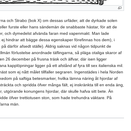
erna och Strabo (bok X) om dessas urfäder, att de dyrkade solen
ler furste eller hans sändemän de snabbaste hästar, för att de
änser, och dymedelst afvända faran med vapenmakt. Man lade
t ej hindrar att bägge dessa egenskaper förefinnas hos dem), i
å därför afsedt ställe). Aldrig saknas vid någon tidpunkt de
allmän förlustelse anordnade täflingarna, så pläga otaliga skaror af
n 26 december på frusna träsk och älfvar, där isen ligger
ana kapplöpningar ligger på ett afstånd af fyra till sex italienska mil.
äst som ej nått målet tillfaller segraren. Ingenstädes i hela Norden
ikedom på saftiga betesmarker, hvilka lämna näring åt hjordar af
räckta och spridda öfver många fält, ej inskränkta till en enda äng,
r, utgörande konungens hjordar, där skulle hafva sitt bete. Än
ödde öfver trettiotusen ston, som hade trehundra väktare. På
rfarna män.