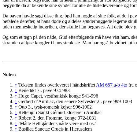
begyndte da at bekende sine synder for alle de tilstedeværende og fort
Da paven havde sagt disse ting, bød han nogle af sine folk, at de i 
befalede derefter, at hans døde og aldeles sønderhuggede legeme sku
uden menneskelig indgriben, dér skulle han begraves. Alt dette blev g
Og som et tegn på den nåde, Gud efterfølgende må have vist ham, sker 
skramlen af løse knogler i hans stenkiste. Man har også bevidnet, at 
Noter:
↑
Teksten findes overleveret i håndskriftet
AM 657 a-b 4to
fra 
↑
Benedikt 7., pave 974-983
↑
Hugo Capet, vestfrankisk konge 941-996
↑
Gerbert d’Aurillac, den senere Sylvester 2., pave 999-1003
↑
Otto 3., tysk-romersk kejser 996-1002
↑
Retteligt i Sankt Géraud-klosteret i Aurillac
↑
Robert 2. den Fromme, konge 972-1031
↑
‘Måtte Helligåndens nåde være med os.’
↑
Basilica Sanctae Crucis in Hierusalem