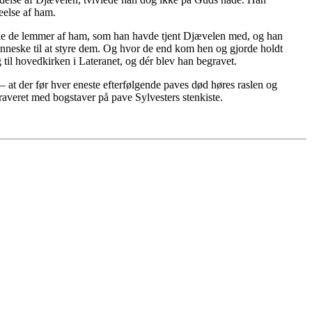
eelse af ham.
 alle de lemmer af ham, som han havde tjent Djævelen med, og han
nneske til at styre dem. Og hvor de end kom hen og gjorde holdt
til hovedkirken i Lateranet, og dér blev han begravet.
 at der før hver eneste efterfølgende paves død høres raslen og
raveret med bogstaver på pave Sylvesters stenkiste.