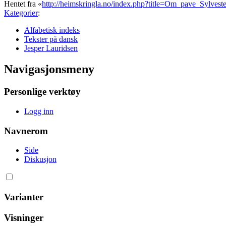
Hentet fra «
http://heimskringla.no/index.php?title=Om_pave_Sylves
Kategorier
:
Alfabetisk indeks
Tekster på dansk
Jesper Lauridsen
Navigasjonsmeny
Personlige verktøy
Logg inn
Navnerom
Side
Diskusjon
Varianter
Visninger