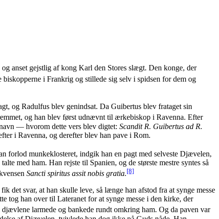
 anset gejstlig af kong Karl den Stores slægt. Den konge, der
biskopperne i Frankrig og stillede sig selv i spidsen for dem og
agt, og Radulfus blev genindsat. Da Guibertus blev frataget sin
fremmet, og han blev først udnævnt til ærkebiskop i Ravenna. Efter
 navn — hvorom dette vers blev digtet:
Scandit R. Guibertus ad R.
efter i Ravenna, og derefter blev han pave i Rom.
an forlod munkeklosteret, indgik han en pagt med selveste Djævelen,
talte med ham. Han rejste til Spanien, og de største mestre syntes så
[8]
sekvensen
Sancti spiritus assit nobis gratia.
ik det svar, at han skulle leve, så længe han afstod fra at synge messe
te tog han over til Lateranet for at synge messe i den kirke, der
rdi djævlene larmede og bankede rundt omkring ham. Og da paven var
aldelse af Djævelen, tvivlede han dog ikke på Guds nåde. Han