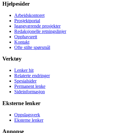
Hjelpesider
Arbeidskontoret
Prosjektportal
Igangværende prosjekter
Redaksjonelle retningslinjer
Opphavsrett
Kontakt
Ofte stilte spørsmål
Verktøy
Lenker hit
Relaterte endringer
Spesialsider
Permanent lenke
Sideinformasjon
Eksterne lenker
Oppslagsverk
Eksterne lenker
Annonse