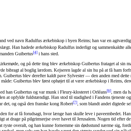
d ved navn Radulfus ærkebiskop i byen Reims; han var en agtværdig og
s slægt. Han hadede ærkebiskop Radulfus inderligt og sammenkaldte alle 
[4]
smanden Guibertus
i hans sted.
 kirkemøde, og på dette ting blev ærkebiskop Guibertus frataget al sin m
de bibragt al boglig lærdom. Kejseren lagde al sin hu på at få ham for
. Guibertus blev derefter kaldt pave Sylvester — den anden med dette
 måde: Guibertus blev først ophøjet til at være ærkebiskop i Reims, der
[6]
ed han Guibertus og var munk i Fleury-klosteret i Orléans
, men da h
en at opfylde fuldstændigt. Han stod til stadighed i Fandens tjeneste og 
[7]
var det, og også den franske kong Robert
, som blandt andet digtede 
nden for at få forudsagt, hvor længe han skulle leve i paveembedet. Han f
t at drage på pilgrimsrejse over havet til Jerusalem. Nogen tid efter det
at ryste overalt, og han kunne fornemme sin dødsstund nærme sig, fo
 og rædsel, men selv om han havde været den største synder ved sin påk