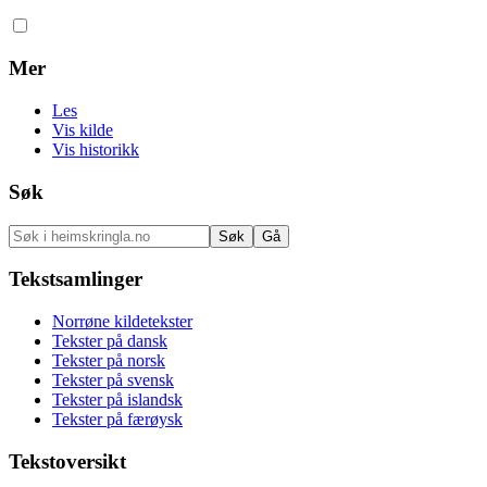
Mer
Les
Vis kilde
Vis historikk
Søk
Tekstsamlinger
Norrøne kildetekster
Tekster på dansk
Tekster på norsk
Tekster på svensk
Tekster på islandsk
Tekster på færøysk
Tekstoversikt