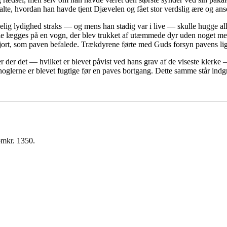
alte, hvordan han havde tjent Djævelen og fået stor verdslig ære og ans
pavelig lydighed straks — og mens han stadig var i live — skulle hugge
lle lægges på en vogn, der blev trukket af utæmmede dyr uden noget me
jort, som paven befalede. Trækdyrene førte med Guds forsyn pavens lig 
der det — hvilket er blevet påvist ved hans grav af de viseste klerke —
knoglerne er blevet fugtige før en paves bortgang. Dette samme står indg
omkr. 1350.