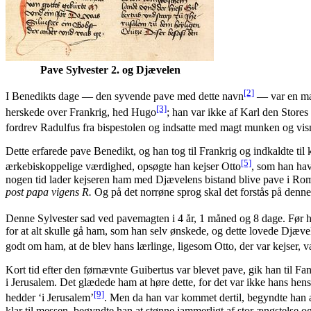
Pave Sylvester 2. og Djævelen
[2]
I Benedikts dage — den syvende pave med dette navn
— var en man
[3]
herskede over Frankrig, hed Hugo
; han var ikke af Karl den Store
fordrev Radulfus fra bispestolen og indsatte med magt munken og vi
Dette erfarede pave Benedikt, og han tog til Frankrig og indkaldte til
[5]
ærkebiskoppelige værdighed, opsøgte han kejser Otto
, som han hav
nogen tid lader kejseren ham med Djævelens bistand blive pave i Rom
post papa vigens R.
Og på det norrøne sprog skal det forstås på denne
Denne Sylvester sad ved pavemagten i 4 år, 1 måned og 8 dage. Før h
for at alt skulle gå ham, som han selv ønskede, og dette lovede Djævel
godt om ham, at de blev hans lærlinge, ligesom Otto, der var kejser, 
Kort tid efter den førnævnte Guibertus var blevet pave, gik han til Fa
i Jerusalem. Det glædede ham at høre dette, for det var ikke hans hensig
[9]
hedder ‘i Jerusalem’
. Men da han var kommet dertil, begyndte han 
klar til messen, begyndte han at stønne jammerligt af stor ængstelse