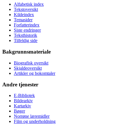
Alfabetisk index
Tekstoversikt
Kildeindex
Temasider
Forfatterindex
Siste endringer
Teksthistorik
Tilfeldig side
Bakgrunnsmateriale
Biografisk oversikt
Skjaldeoversikt
Artikler og bokomtaler
Andre tjenester
E-Bibliotek
Bildearkiv
Kartarkiv
Bøger
Norrøne læremidler
Film og underholdning