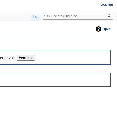
Logg inn
Søk
Les
Hjelp
erter valg