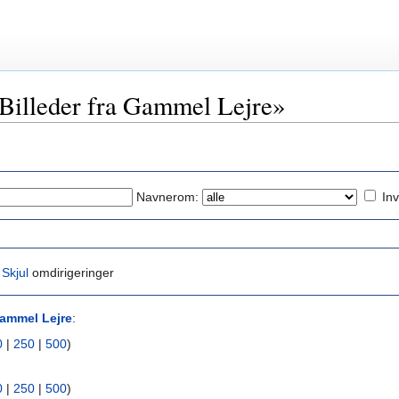
 «Billeder fra Gammel Lejre»
Navnerom:
Inv
|
Skjul
omdirigeringer
Gammel Lejre
:
0
|
250
|
500
)
0
|
250
|
500
)