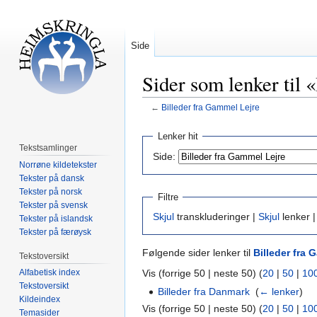
Side
Sider som lenker til
←
Billeder fra Gammel Lejre
Hopp
Hopp
Lenker hit
til
til
Tekstsamlinger
Side:
navigering
søk
Norrøne kildetekster
Tekster på dansk
Tekster på norsk
Filtre
Tekster på svensk
Skjul
transkluderinger |
Skjul
lenker 
Tekster på islandsk
Tekster på færøysk
Følgende sider lenker til
Billeder fra 
Tekstoversikt
Vis (forrige 50 | neste 50) (
20
|
50
|
10
Alfabetisk index
Tekstoversikt
Billeder fra Danmark
‎
(
← lenker
)
Kildeindex
Vis (forrige 50 | neste 50) (
20
|
50
|
10
Temasider