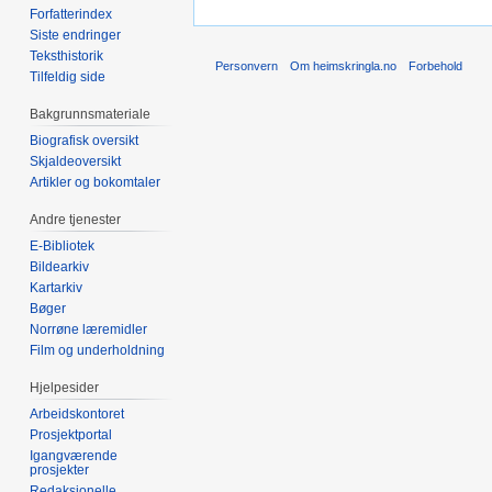
Forfatterindex
Siste endringer
Teksthistorik
Personvern
Om heimskringla.no
Forbehold
Tilfeldig side
Bakgrunnsmateriale
Biografisk oversikt
Skjaldeoversikt
Artikler og bokomtaler
Andre tjenester
E-Bibliotek
Bildearkiv
Kartarkiv
Bøger
Norrøne læremidler
Film og underholdning
Hjelpesider
Arbeidskontoret
Prosjektportal
Igangværende
prosjekter
Redaksjonelle