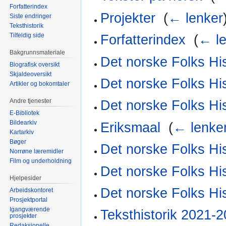
Forfatterindex
Projekter
‎
(
← lenker
Siste endringer
Teksthistorik
Tilfeldig side
Forfatterindex
‎
(
← le
Bakgrunnsmateriale
Det norske Folks His
Biografisk oversikt
Skjaldeoversikt
Det norske Folks His
Artikler og bokomtaler
Andre tjenester
Det norske Folks His
E-Bibliotek
Bildearkiv
Eriksmaal
‎
(
← lenke
Kartarkiv
Bøger
Det norske Folks His
Norrøne læremidler
Film og underholdning
Det norske Folks His
Hjelpesider
Det norske Folks His
Arbeidskontoret
Prosjektportal
Igangværende
Teksthistorik 2021-
prosjekter
Redaksjonelle