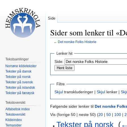
Side
Sider som lenker til «D
←
Det norske Folks Historie
Hopp
Hopp
Lenker hit
til
til
Tekstsamlinger
Side:
navigering
søk
Norrøne kildetekster
Tekster på dansk
Tekster på norsk
Tekster på svensk
Filtre
Tekster på islandsk
Skjul
transkluderinger |
Skjul
lenker |
Skj
Tekster på færøysk
Tekstoversikt
Følgende sider lenker til
Det norske Folks
Alfabetisk index
Vis (forrige 50 | neste 50) (
20
|
50
|
100
|
2
Tekstoversikt
Kildeindex
Tekster på norsk
‎
(
←
Temasider