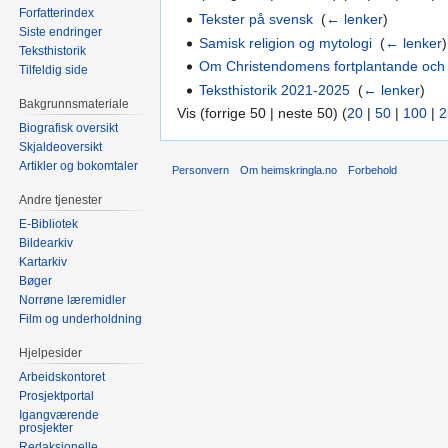
Forfatterindex
Tekster på svensk
‎
(
← lenker
)
Siste endringer
Samisk religion og mytologi
‎
(
← lenker
)
Teksthistorik
Om Christendomens fortplantande och t
Tilfeldig side
Teksthistorik 2021-2025
‎
(
← lenker
)
Bakgrunnsmateriale
Vis (forrige 50 | neste 50) (
20
|
50
|
100
|
2
Biografisk oversikt
Skjaldeoversikt
Artikler og bokomtaler
Personvern
Om heimskringla.no
Forbehold
Andre tjenester
E-Bibliotek
Bildearkiv
Kartarkiv
Bøger
Norrøne læremidler
Film og underholdning
Hjelpesider
Arbeidskontoret
Prosjektportal
Igangværende
prosjekter
Redaksjonelle