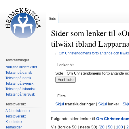
Side
Sider som lenker til «
tilwäxt ibland Lapparn
←
Om Christendomens fortplantande och tilwäx
Tekstsamlinger
Hopp
Hopp
Lenker hit
Norrøne kildetekster
til
til
Tekster på dansk
Side:
navigering
søk
Tekster på norsk
Tekster på svensk
Tekster på islandsk
Tekster på færøysk
Filtre
Skjul
transkluderinger |
Skjul
lenker |
Skj
Tekstoversikt
Alfabetisk index
Tekstoversikt
Følgende sider lenker til
Om Christendome
Kildeindex
Vis (forrige 50 | neste 50) (
20
|
50
|
100
|
2
Temasider