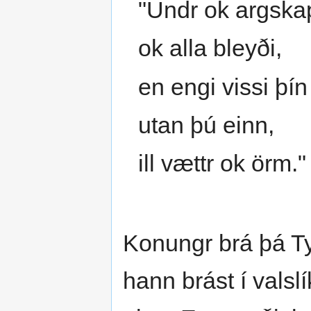
"Undr ok argska
ok alla bleyði,
en engi vissi þí
utan þú einn,
ill vættr ok örm."
Konungr brá þá Tyr
hann brást í valsl