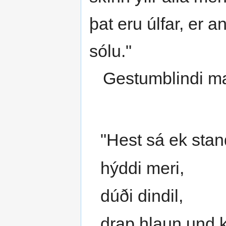
þat eru úlfar, er an
sólu."
Gestumblindi mæ
"Hest sá ek stan
hýddi meri,
dúði dindil,
drap hlaun und k