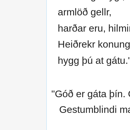
armlöð gellr,
harðar eru, hilmi
Heiðrekr konung
hygg þú at gátu.
"Góð er gáta þín. 
Gestumblindi mæ