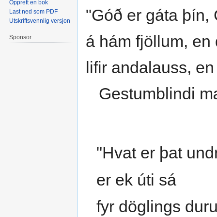
Opprett en bok
"Góð er gáta þín,
Last ned som PDF
Utskriftsvennlig versjon
á hám fjöllum, en d
Sponsor
lifir andalauss, en
Gestumblindi mæ
"Hvat er þat und
er ek úti sá
fyr döglings dur