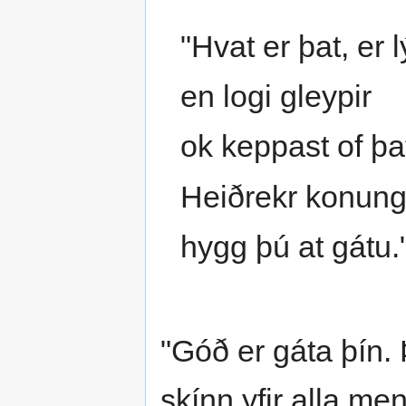
"Hvat er þat, er 
en logi gleypir
ok keppast of þa
Heiðrekr konung
hygg þú at gátu.
"Góð er gáta þín. Þ
skínn yfir alla men