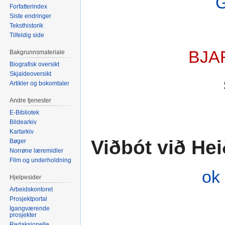
Forfatterindex
Siste endringer
Teksthistorik
Tilfeldig side
BJA
Bakgrunnsmateriale
Biografisk oversikt
Skjaldeoversikt
Artikler og bokomtaler
Andre tjenester
E-Bibliotek
Bildearkiv
Kartarkiv
Viðbót við Hei
Bøger
Norrøne læremidler
Film og underholdning
ok
Hjelpesider
Arbeidskontoret
Prosjektportal
Igangværende
prosjekter
Redaksjonelle