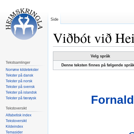
Side
Viðbót við Hei
Hopp
Hopp
Velg språk
til
til
Tekstsamlinger
Denne teksten finnes på følgende språ
navigering
søk
Norrøne kildetekster
Tekster på dansk
Tekster på norsk
Tekster på svensk
Tekster på islandsk
Fornald
Tekster på færøysk
Tekstoversikt
Alfabetisk index
Tekstoversikt
Kildeindex
Temasider