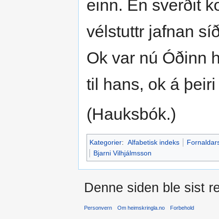
einn. En sverðit k
vélstuttr jafnan s
Ok var nú Óðinn h
til hans, ok á þeir
(Hauksbók.)
Kategorier
:
Alfabetisk indeks
Fornaldar
Bjarni Vilhjálmsson
Denne siden ble sist re
Personvern
Om heimskringla.no
Forbehold