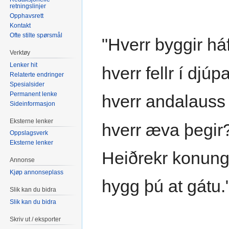
retningslinjer
Opphavsrett
Kontakt
Ofte stilte spørsmål
"Hverr byggir háf
Verktøy
Lenker hit
hverr fellr í djúpa
Relaterte endringer
Spesialsider
Permanent lenke
hverr andalauss li
Sideinformasjon
Eksterne lenker
hverr æva þegir
Oppslagsverk
Eksterne lenker
Heiðrekr konung
Annonse
Kjøp annonseplass
hygg þú at gátu.
Slik kan du bidra
Slik kan du bidra
Skriv ut / eksporter