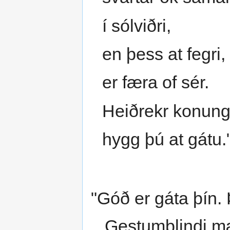
í sólviðri,
en þess at fegri,
er færa of sér.
Heiðrekr konung
hygg þú at gátu.
"Góð er gáta þín. 
Gestumblindi mæ