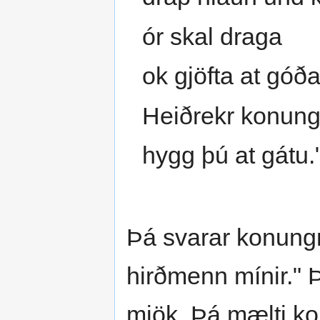
ór skal draga
ok gjöfta at góð
Heiðrekr konung
hygg þú at gátu.
Þá svarar konungr
hirðmenn mínir." Þ
mjök. Þá mælti ko