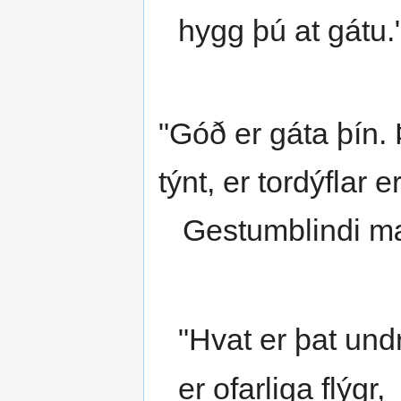
hygg þú at gátu.
"Góð er gáta þín. Þ
týnt, er tordýflar 
Gestumblindi mæ
"Hvat er þat und
er ofarliga flýgr,