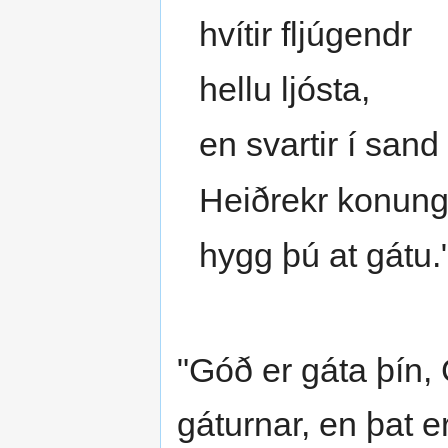
hvítir fljúgendr
hellu ljósta,
en svartir í sand
Heiðrekr konung
hygg þú at gátu.
"Góð er gáta þín
gáturnar, en þat er