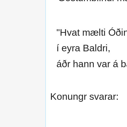
"Hvat mælti Óði
í eyra Baldri,
áðr hann var á b
Konungr svarar: