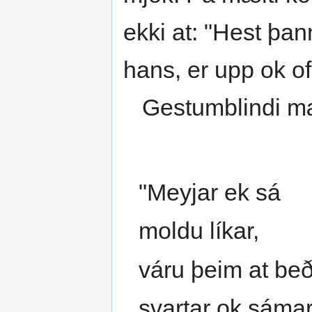
ekki at: "Hest þan
hans, er upp ok of
Gestumblindi mæ
"Meyjar ek sá
moldu líkar,
váru þeim at beð
svartar ok sáma