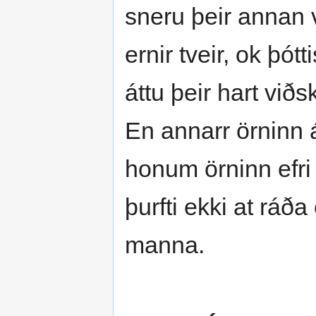
sneru þeir annan 
ernir tveir, ok þó
áttu þeir hart viðsk
En annarr örninn á
honum örninn efri 
þurfti ekki at ráða
manna.