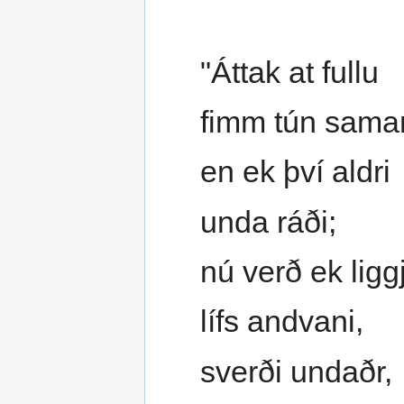
"Áttak at fullu
fimm tún sama
en ek því aldri
unda ráði;
nú verð ek ligg
lífs andvani,
sverði undaðr,