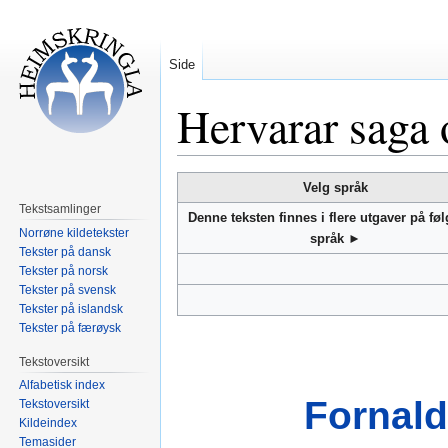
Side
Hervarar saga
Hopp
Hopp
Velg språk
til
til
Tekstsamlinger
Denne teksten finnes i flere utgaver på fø
navigering
søk
Norrøne kildetekster
språk ►
Tekster på dansk
Tekster på norsk
Tekster på svensk
Tekster på islandsk
Tekster på færøysk
Tekstoversikt
Alfabetisk index
Fornald
Tekstoversikt
Kildeindex
Temasider