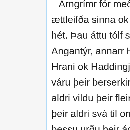
Arngrímr fór með k
ættleifða sinna ok
hét. Þau áttu tólf 
Angantýr, annarr Hj
Hrani ok Haddingjar 
váru þeir berserkir
aldri vildu þeir fle
þeir aldri svá til or
þessu urðu þeir á