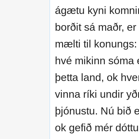
ágætu kyni komnir. 
borðit sá maðr, er
mælti til konungs:
hvé mikinn sóma ek
þetta land, ok hve
vinna ríki undir yð
þjónustu. Nú bið e
ok gefið mér dóttu