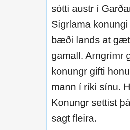
sótti austr í Garð
Sigrlama konungi ok
bæði lands at gæt
gamall. Arngrímr g
konungr gifti hon
mann í ríki sínu. 
Konungr settist þá
sagt fleira.