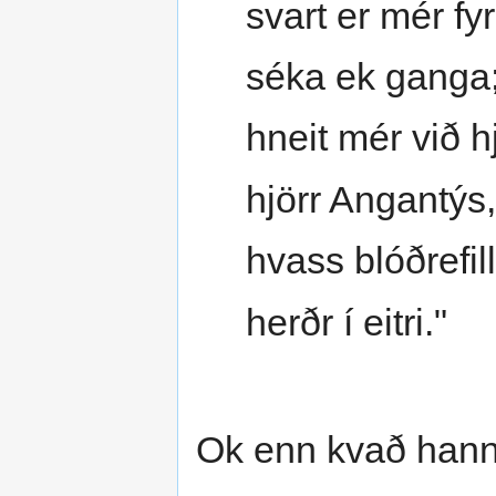
svart er mér fy
séka ek ganga
hneit mér við h
hjörr Angantýs,
hvass blóðrefill
herðr í eitri."
Ok enn kvað hann