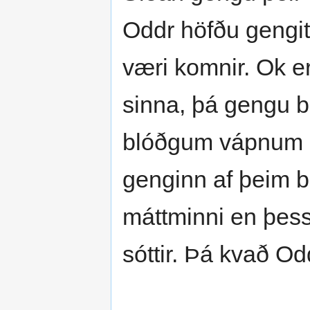
Oddr höfðu gengit 
væri komnir. Ok er
sinna, þá gengu b
blóðgum vápnum 
genginn af þeim b
máttminni en þess
sóttir. Þá kvað Od