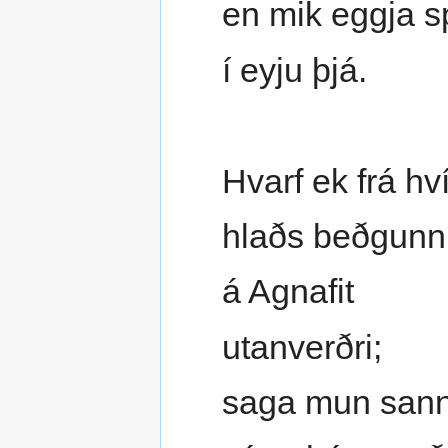
en mik eggja s
í eyju þjá.
Hvarf ek frá hví
hlaðs beðgunn
á Agnafit
utanverðri;
saga mun sann