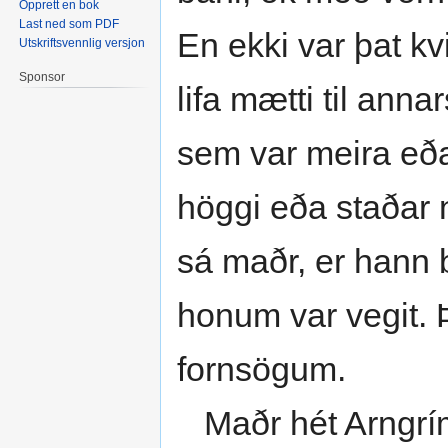
Opprett en bok
Last ned som PDF
En ekki var þat kv
Utskriftsvennlig versjon
Sponsor
lifa mætti til anna
sem var meira eða
höggi eða staðar n
sá maðr, er hann b
honum var vegit. Þ
fornsögum.
Maðr hét Arngrím