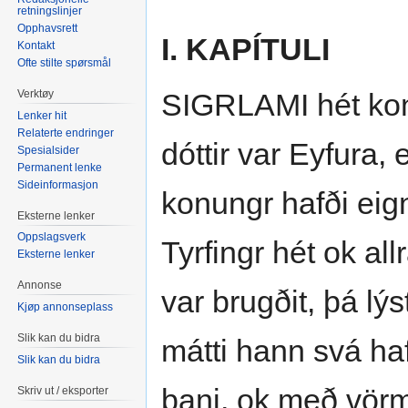
retningslinjer
Opphavsrett
I. KAPÍTULI
Kontakt
Ofte stilte spørsmål
Verktøy
SIGRLAMI hét konu
Lenker hit
Relaterte endringer
dóttir var Eyfura, 
Spesialsider
Permanent lenke
Sideinformasjon
konungr hafði eig
Eksterne lenker
Oppslagsverk
Tyrfingr hét ok allr
Eksterne lenker
Annonse
var brugðit, þá lýs
Kjøp annonseplass
Slik kan du bidra
mátti hann svá ha
Slik kan du bidra
bani, ok með vörmu
Skriv ut / eksporter