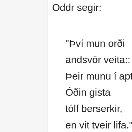
Oddr segir:
"Því mun orði
andsvör veita::
Þeir munu í ap
Óðin gista
tólf berserkir,
en vit tveir lifa.