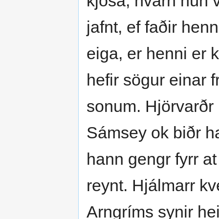
kjósa, hvárn hún vi
jafnt, ef faðir hen
eiga, er henni er 
hefir sögur einar f
sonum. Hjörvarðr 
Sámsey ok biðr ha
hann gengr fyrr at
reynt. Hjálmarr kv
Arngríms synir hei