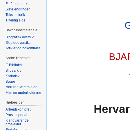
Forfatterindex
Siste endringer
Teksthistorik
Tilfeldig side
Bakgrunnsmateriale
Biografisk oversikt
Skjaldeoversikt
Artikler og bokomtaler
BJA
Andre tjenester
E-Bibliotek
Bildearkiv
Kartarkiv
Bøger
Norrøne læremidler
Film og underholdning
Hjelpesider
Hervar
Arbeidskontoret
Prosjektportal
Igangværende
prosjekter
Redaksjonelle