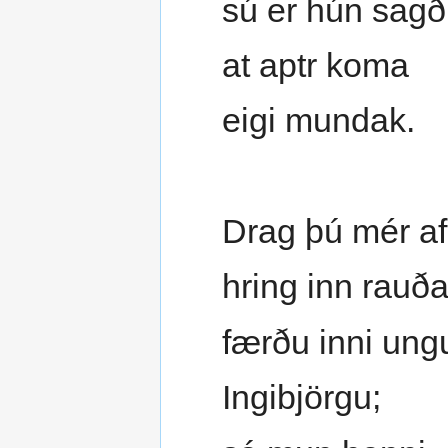
sú er hún sagð
at aptr koma
eigi mundak.
Drag þú mér af
hring inn rauða
færðu inni ung
Ingibjörgu;