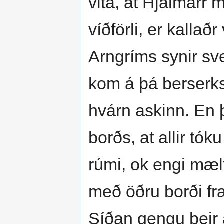
vita, at Hjálmarr 
víðförli, er kalla
Arngríms synir sve
kom á þá berserks
hvárn askinn. En 
borðs, at allir tók
rúmi, ok engi mæl
með öðru borði fra
Síðan gengu þeir 