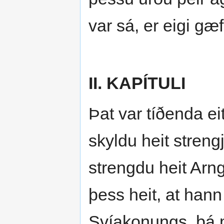
var sá, er eigi gæf
II. KAPÍTULI
Þat var tíðenda ei
skyldu heit strengj
strengdu heit Arng
þess heit, at hann
Svíakonungs, þá m