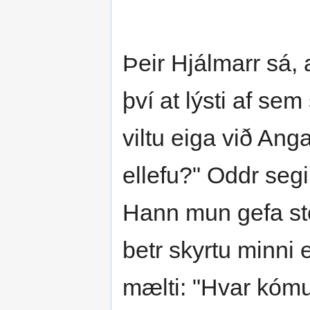
Þeir Hjálmarr sá, 
því at lýsti af sem
viltu eiga við An
ellefu?" Oddr segir
Hann mun gefa stó
betr skyrtu minni e
mælti: "Hvar kómu 