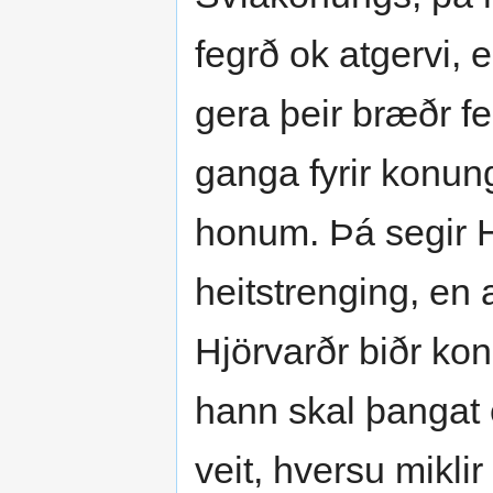
fegrð ok atgervi,
gera þeir bræðr fe
ganga fyrir konung
honum. Þá segir H
heitstrenging, en a
Hjörvarðr biðr kon
hann skal þangat 
veit, hversu miklir