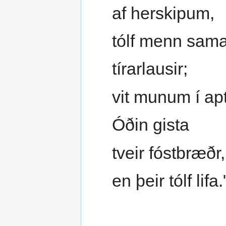
af herskipum,
tólf menn sam
tírarlausir;
vit munum í ap
Óðin gista
tveir fóstbræðr,
en þeir tólf lifa.