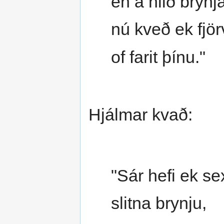
en á hlið brynja
nú kveð ek fjör
of farit þínu."
Hjálmar kvað:
"Sár hefi ek se
slitna brynju,