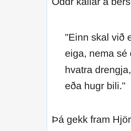
Oddr kallar á bers
"Einn skal við 
eiga, nema sé 
hvatra drengja,
eða hugr bili."
Þá gekk fram Hjörv