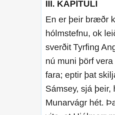
III. KAPÍTULI
En er þeir bræðr k
hólmstefnu, ok leið
sverðit Tyrfing An
nú muni þörf vera
fara; eptir þat ski
Sámsey, sjá þeir, h
Munarvágr hét. Þau