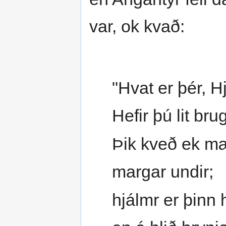
var, ok kvað:
"Hvat er þér, H
Hefir þú lit brug
Þik kveð ek 
margar undir;
hjálmr er þinn