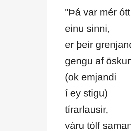
"Þá var mér ótt
einu sinni,
er þeir grenjan
gengu af ösku
(ok emjandi
í ey stigu)
tírarlausir,
váru tólf saman