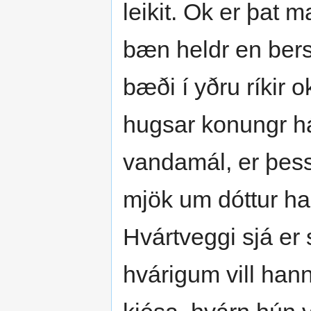
leikit. Ok er þat m
bæn heldr en berse
bæði í yðru ríkir
hugsar konungr hál
vandamál, er þessi
mjök um dóttur ha
Hvártveggi sjá er 
hvárigum vill han