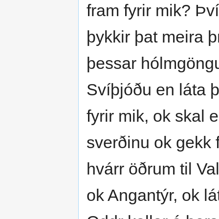
fram fyrir mik? Því
þykkir þat meira 
þessar hólmgöngu;
Svíþjóðu en láta þ
fyrir mik, ok skal 
sverðinu ok gekk f
hvárr öðrum til Val
ok Angantýr, ok lá