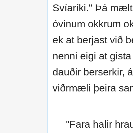
Svíaríki." Þá mælt
óvinum okkrum ok 
ek at berjast við 
nenni eigi at gista
dauðir berserkir, áð
viðrmæli þeira sa
"Fara halir hrau