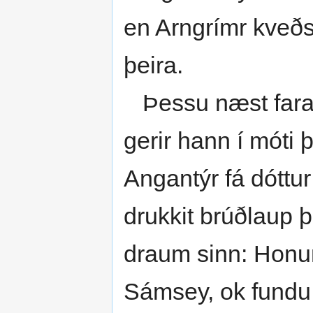
en Arngrímr kveðst
þeira.
Þessu næst fara þ
gerir hann í móti 
Angantýr fá dóttur 
drukkit brúðlaup þ
draum sinn: Honum
Sámsey, ok fundu 