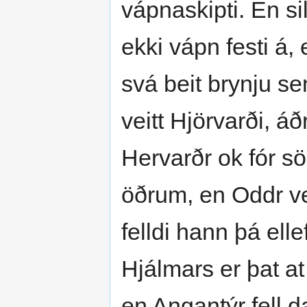
vápnaskipti. En si
ekki vápn festi á,
svá beit brynju s
veitt Hjörvarði, áð
Hervarðr ok fór sö
öðrum, en Oddr vei
felldi hann þá elle
Hjálmars er þat at
en Angantýr fell d