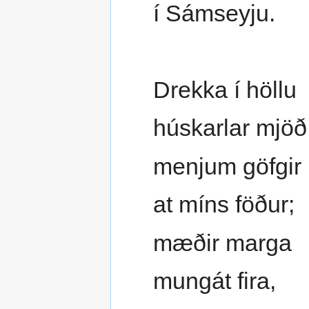
í Sámseyju.
Drekka í höllu
húskarlar mjöð
menjum göfgir
at míns föður;
mæðir marga
mungát fira,