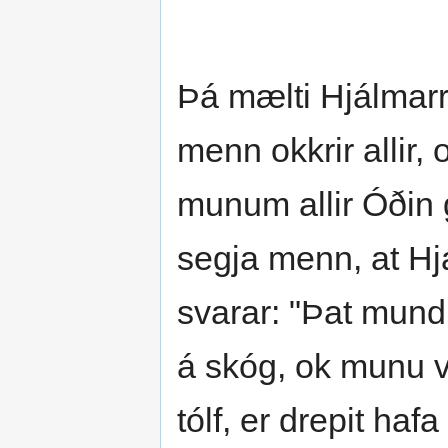
Þá mælti Hjálmarr t
menn okkrir allir, 
munum allir Óðin gi
segja menn, at Hj
svarar: "Þat mundi
á skóg, ok munu vi
tólf, er drepit haf